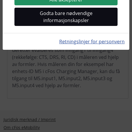
Med ovennevnte konfigurasjon har måleren "COM
Godta bare nødvendige
Port" også digitale innganger, f.eks. for å evaluere
informasjonskapsler
styresignaler utenfra, for eksempel relékontakten
til en rundstyringsmottaker eller en vekselretter i
et solsystem. Du kan koble signalene CTS, DSR, RI
Retningslinjer for personvern
og CD til jord på RS232-grensesnittet. Disse kan
deretter evalueres som inngang1 til inngang4
(rekkefølge: CTS, DRS, RI, CD) i måleren ved hjelp
av formler. Hvis måleren din for eksempel har
enhets-ID M5 i cFos Charging Manager, kan du få
tilgang til M5.input1, M5.input2, M5.input3 og
M5.input4 ved hjelp av formler.
Juridisk merknad / Imprint
Om cFos eMobility