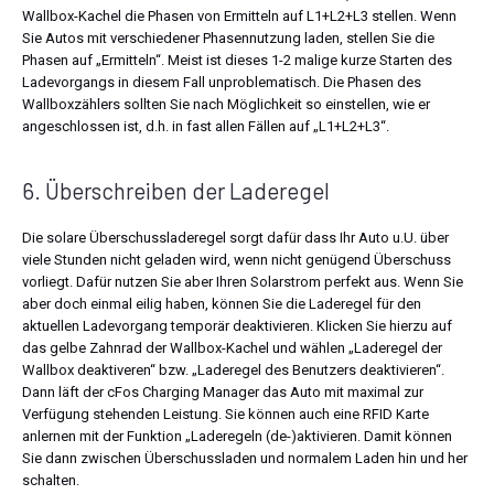
Wallbox-Kachel die Phasen von Ermitteln auf L1+L2+L3 stellen. Wenn
Sie Autos mit verschiedener Phasennutzung laden, stellen Sie die
Phasen auf „Ermitteln“. Meist ist dieses 1-2 malige kurze Starten des
Ladevorgangs in diesem Fall unproblematisch. Die Phasen des
Wallboxzählers sollten Sie nach Möglichkeit so einstellen, wie er
angeschlossen ist, d.h. in fast allen Fällen auf „L1+L2+L3“.
6. Überschreiben der Laderegel
Die solare Überschussladeregel sorgt dafür dass Ihr Auto u.U. über
viele Stunden nicht geladen wird, wenn nicht genügend Überschuss
vorliegt. Dafür nutzen Sie aber Ihren Solarstrom perfekt aus. Wenn Sie
aber doch einmal eilig haben, können Sie die Laderegel für den
aktuellen Ladevorgang temporär deaktivieren. Klicken Sie hierzu auf
das gelbe Zahnrad der Wallbox-Kachel und wählen „Laderegel der
Wallbox deaktiveren“ bzw. „Laderegel des Benutzers deaktivieren“.
Dann läft der cFos Charging Manager das Auto mit maximal zur
Verfügung stehenden Leistung. Sie können auch eine RFID Karte
anlernen mit der Funktion „Laderegeln (de-)aktivieren. Damit können
Sie dann zwischen Überschussladen und normalem Laden hin und her
schalten.