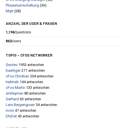
Phasenumschaltung
(36)
Mqtt
(28)
ANZAHL DER USER & FRAGEN
1,196
Questions
862
Users
TOP10 – CFOS NETWORKER
Geotec
1953 antworten
baertiger
271 antworten
cFos Christian
204 antworten
trebtrab
144 antworten
cFos Martin
133 antworten
smileyman
80 antworten
Gerhard
63 antworten
Lars Bergengruen
54 antworten
moin
47 antworten
DhiDet
43 antworten