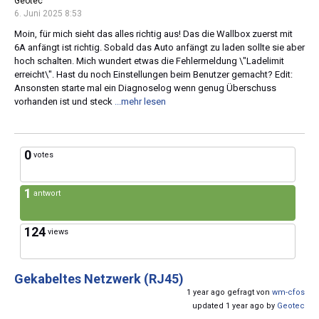
Geotec
6. Juni 2025 8:53
Moin, für mich sieht das alles richtig aus! Das die Wallbox zuerst mit
6A anfängt ist richtig. Sobald das Auto anfängt zu laden sollte sie aber
hoch schalten. Mich wundert etwas die Fehlermeldung \"Ladelimit
erreicht\". Hast du noch Einstellungen beim Benutzer gemacht? Edit:
Ansonsten starte mal ein Diagnoselog wenn genug Überschuss
vorhanden ist und steck
...mehr lesen
0
votes
1
antwort
124
views
Gekabeltes Netzwerk (RJ45)
1 year ago gefragt von
wm-cfos
updated 1 year ago by
Geotec