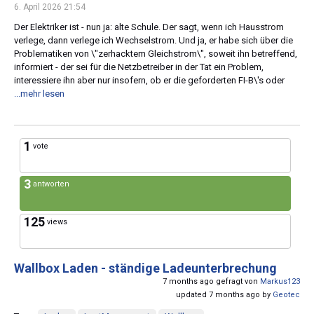
6. April 2026 21:54
Der Elektriker ist - nun ja: alte Schule. Der sagt, wenn ich Hausstrom
verlege, dann verlege ich Wechselstrom. Und ja, er habe sich über die
Problematiken von \"zerhacktem Gleichstrom\", soweit ihn betreffend,
informiert - der sei für die Netzbetreiber in der Tat ein Problem,
interessiere ihn aber nur insofern, ob er die geforderten FI-B\'s oder
...mehr lesen
1
vote
3
antworten
125
views
Wallbox Laden - ständige Ladeunterbrechung
7 months ago gefragt von
Markus123
updated 7 months ago by
Geotec