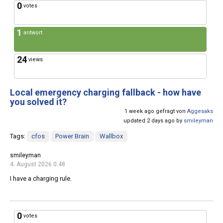
0
votes
1
antwort
24
views
Local emergency charging fallback - how have
you solved it?
1 week ago gefragt von
Aggesaks
updated 2 days ago by
smileyman
Tags:
cfos
Power Brain
Wallbox
smileyman
4. August 2026 0:48
I have a charging rule.
0
votes