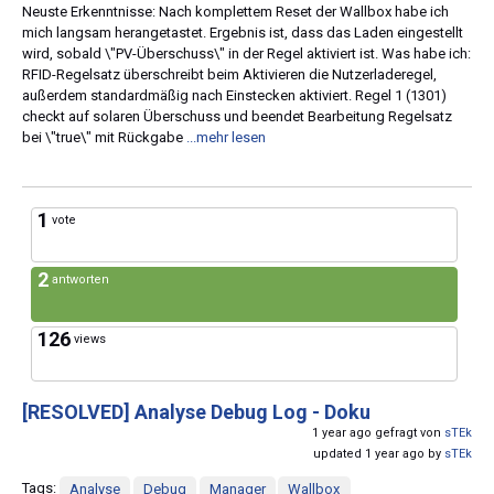
Neuste Erkenntnisse: Nach komplettem Reset der Wallbox habe ich
mich langsam herangetastet. Ergebnis ist, dass das Laden eingestellt
wird, sobald \"PV-Überschuss\" in der Regel aktiviert ist. Was habe ich:
RFID-Regelsatz überschreibt beim Aktivieren die Nutzerladeregel,
außerdem standardmäßig nach Einstecken aktiviert. Regel 1 (1301)
checkt auf solaren Überschuss und beendet Bearbeitung Regelsatz
bei \"true\" mit Rückgabe
...mehr lesen
1
vote
2
antworten
126
views
[RESOLVED]
Analyse Debug Log - Doku
1 year ago gefragt von
sTEk
updated 1 year ago by
sTEk
Tags:
Analyse
Debug
Manager
Wallbox