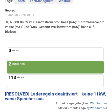
Tags:
Laden
LastManagment
Wallbox
Geotec
1. Januar 2026 18:34
Ja, 63000 als "Max. Gesamtstrom pro Phase (mA)" "Stromreserve pro
Phase (mA)" und "Max. Gesamt-Wallboxstrom (mA)" kann auf 0
bleiben.
0
votes
2
antworten
113
views
[RESOLVED]
Laderegeln deaktiviert - keine 11kW,
wenn Speicher aus
9 months ago gefragt von
WebJumper
updated 9 months ago by
WebJumper