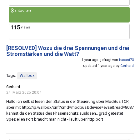
3
antworten
115
views
[RESOLVED]
Wozu die drei Spannungen und drei
Stromstärken und die Watt?
1 year ago gefragt von
hasant73
updated 1 year ago by
Gerhard
Tags:
Wallbox
Gerhard
24. März 2025 20:04
Hallo ich selbst lesen den Status in der Steuerung über ModBus TCP,
aber mit http://ip.wallbox/cnf?cmd=modbus&device=evse&read=8087
kannst du den Status des Phasenschütz auslösen., grad getestet
Speziellen Port braucht man nicht - läuft über http port