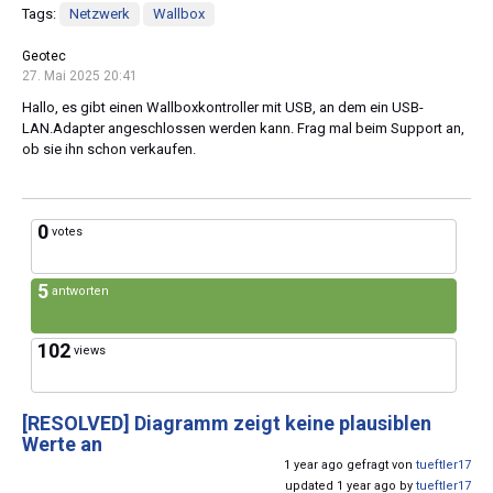
Tags:
Netzwerk
Wallbox
Geotec
27. Mai 2025 20:41
Hallo, es gibt einen Wallboxkontroller mit USB, an dem ein USB-
LAN.Adapter angeschlossen werden kann. Frag mal beim Support an,
ob sie ihn schon verkaufen.
0
votes
5
antworten
102
views
[RESOLVED]
Diagramm zeigt keine plausiblen
Werte an
1 year ago gefragt von
tueftler17
updated 1 year ago by
tueftler17