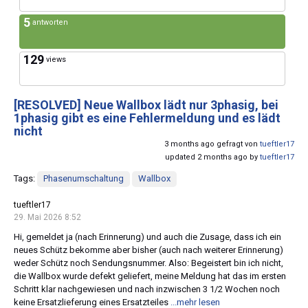
5
antworten
129
views
[RESOLVED]
Neue Wallbox lädt nur 3phasig, bei
1phasig gibt es eine Fehlermeldung und es lädt
nicht
3 months ago gefragt von
tueftler17
updated 2 months ago by
tueftler17
Tags:
Phasenumschaltung
Wallbox
tueftler17
29. Mai 2026 8:52
Hi, gemeldet ja (nach Erinnerung) und auch die Zusage, dass ich ein
neues Schütz bekomme aber bisher (auch nach weiterer Erinnerung)
weder Schütz noch Sendungsnummer. Also: Begeistert bin ich nicht,
die Wallbox wurde defekt geliefert, meine Meldung hat das im ersten
Schritt klar nachgewiesen und nach inzwischen 3 1/2 Wochen noch
keine Ersatzlieferung eines Ersatzteiles
...mehr lesen