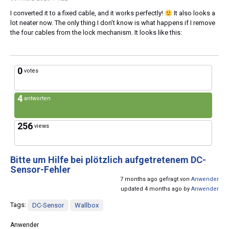
I converted it to a fixed cable, and it works perfectly!
It also looks a
lot neater now. The only thing I don’t know is what happens if I remove
the four cables from the lock mechanism. It looks like this:
0
votes
4
antworten
256
views
Bitte um Hilfe bei plötzlich aufgetretenem DC-
Sensor-Fehler
7 months ago gefragt von
Anwender
updated 4 months ago by
Anwender
Tags:
DC-Sensor
Wallbox
Anwender