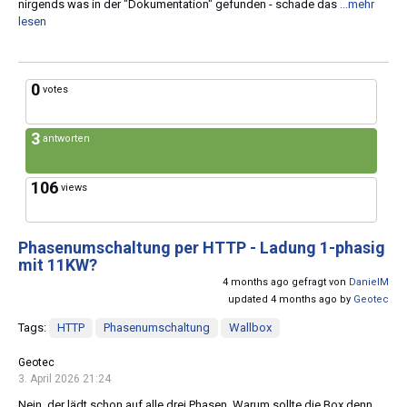
nirgends was in der "Dokumentation" gefunden - schade das
...mehr
lesen
0
votes
3
antworten
106
views
Phasenumschaltung per HTTP - Ladung 1-phasig
mit 11KW?
4 months ago gefragt von
DanielM
updated 4 months ago by
Geotec
Tags:
HTTP
Phasenumschaltung
Wallbox
Geotec
3. April 2026 21:24
Nein, der lädt schon auf alle drei Phasen. Warum sollte die Box denn