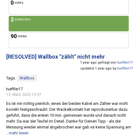
0
votes
2
antworten
90
views
[RESOLVED]
Wallbox "zählt" nicht mehr
1 year ago gefragt von
tueftler17
updated 1 year ago by
tueftler17
Tags:
Wallbox
tueftler17
13. März 2025 19:37
Es ist mir richtig peinlich, eines der beiden Kabel am Zähler war nicht
korrekt festgeschraubt. Der Wackelkontakt hat reproduzierbar dazu
geführt, dass die ersten 10 min. gemessen wurde und danach nicht
mehr. Da war der Teufel im Detail. Danke für Deinen Tipp - als die
Messung wieder einmal abgebrochen war gab es keine Spannung am
...mehr lesen