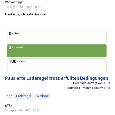
Wickedninja
10. November 2025 10:40
Danke dir, ich teste das mal!
0
votes
3
antworten
106
views
Pausierte Laderegel trotz erfüllten Bedingungen
1 year ago gefragt von
sTEk
updated 11 months ago by
sTEk
Tags:
Laderegel
Wallbox
sTEk
5. September 2025 9:29