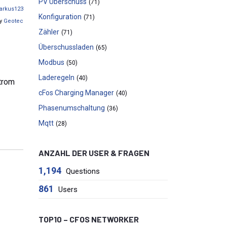
PV Überschuss
(71)
arkus123
Konfiguration
(71)
by
Geotec
Zähler
(71)
Überschussladen
(65)
Modbus
(50)
Laderegeln
(40)
trom
cFos Charging Manager
(40)
Phasenumschaltung
(36)
Mqtt
(28)
ANZAHL DER USER & FRAGEN
1,194
Questions
861
Users
TOP10 – CFOS NETWORKER