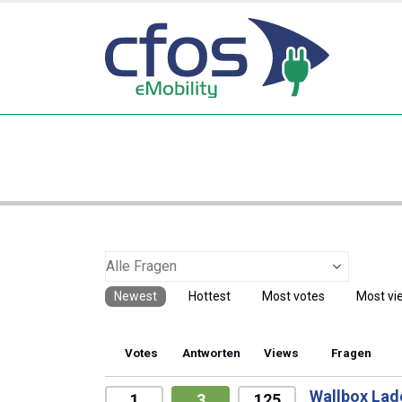
Newest
Hottest
Most votes
Most vi
Votes
Antworten
Views
Fragen
Wallbox Lad
1
3
125