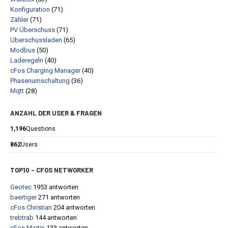
Konfiguration
(71)
Zähler
(71)
PV Überschuss
(71)
Überschussladen
(65)
Modbus
(50)
Laderegeln
(40)
cFos Charging Manager
(40)
Phasenumschaltung
(36)
Mqtt
(28)
ANZAHL DER USER & FRAGEN
1,196
Questions
862
Users
TOP10 – CFOS NETWORKER
Geotec
1953 antworten
baertiger
271 antworten
cFos Christian
204 antworten
trebtrab
144 antworten
cFos Martin
133 antworten