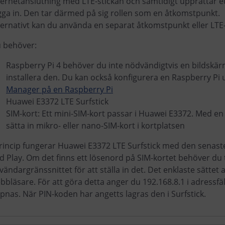
ternetanslutning med LTE-stickan och samtidigt upprättar et
gga in. Den tar därmed på sig rollen som en åtkomstpunkt.
ternativt kan du använda en separat åtkomstpunkt eller LTE-
 behöver:
Raspberry Pi 4 behöver du inte nödvändigtvis en bildskä
installera den. Du kan också konfigurera en Raspberry Pi
Manager på en Raspberry Pi
Huawei E3372 LTE Surfstick
SIM-kort: Ett mini-SIM-kort passar i Huawei E3372. Med en a
sätta in mikro- eller nano-SIM-kort i kortplatsen
princip fungerar Huawei E3372 LTE Surfstick med den senast
d Play. Om det finns ett lösenord på SIM-kortet behöver du til
vändargränssnittet för att ställa in det. Det enklaste sättet
bbläsare. För att göra detta anger du 192.168.8.1 i adressfä
pnas. När PIN-koden har angetts lagras den i Surfstick.