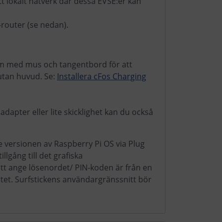
t lokalt nätverk där dessa EVSE:er kan
router (se nedan).
rm med mus och tangentbord för att
 utan huvud. Se:
Installera cFos Charging
dapter eller lite skicklighet kan du också
e versionen av Raspberry Pi OS via Plug
lgång till det grafiska
 att ange lösenordet/ PIN-koden är från en
ltet. Surfstickens användargränssnitt bör