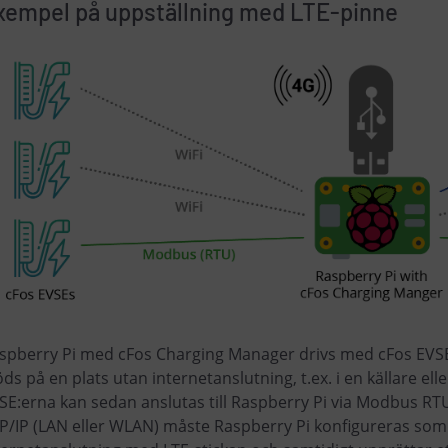
xempel på uppställning med LTE-pinne
spberry Pi med cFos Charging Manager drivs med cFos EVSE:e
öds på en plats utan internetanslutning, t.ex. i en källare e
SE:erna kan sedan anslutas till Raspberry Pi via Modbus RTU-
P/IP (LAN eller WLAN) måste Raspberry Pi konfigureras som 