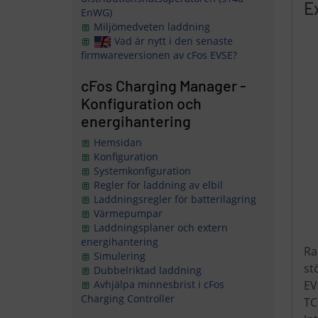
E
EnWG)
Miljömedveten laddning
Vad är nytt i den senaste
firmwareversionen av cFos EVSE?
cFos Charging Manager -
Konfiguration och
energihantering
Hemsidan
Konfiguration
Systemkonfiguration
Regler för laddning av elbil
Laddningsregler för batterilagring
Värmepumpar
Laddningsplaner och extern
energihantering
Ra
Simulering
st
Dubbelriktad laddning
EV
Avhjälpa minnesbrist i cFos
Charging Controller
TC