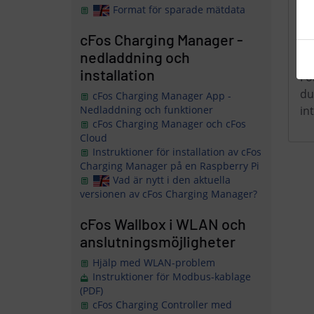
Format för sparade mätdata
cFos Charging Manager -
nedladdning och
installation
Fö
du
cFos Charging Manager App -
in
Nedladdning och funktioner
cFos Charging Manager och cFos
Cloud
Instruktioner för installation av cFos
Charging Manager på en Raspberry Pi
Vad är nytt i den aktuella
versionen av cFos Charging Manager?
cFos Wallbox i WLAN och
anslutningsmöjligheter
Hjälp med WLAN-problem
Instruktioner för Modbus-kablage
(PDF)
cFos Charging Controller med