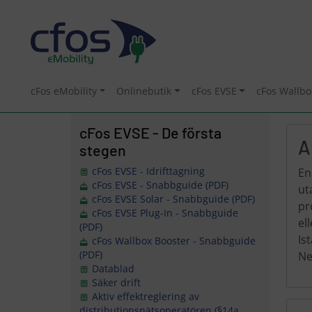
cFos eMobility
Onlinebutik
cFos EVSE
cFos Wallbo
cFos EVSE - De första
A
stegen
cFos EVSE - Idrifttagning
En
cFos EVSE - Snabbguide (PDF)
ut
cFos EVSE Solar - Snabbguide (PDF)
pr
cFos EVSE Plug-In - Snabbguide
el
(PDF)
Is
cFos Wallbox Booster - Snabbguide
(PDF)
Ne
Datablad
Säker drift
Aktiv effektreglering av
distributionsnätsoperatören (§14a