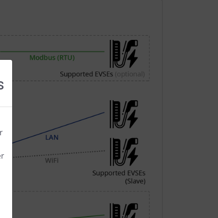
s
r
er