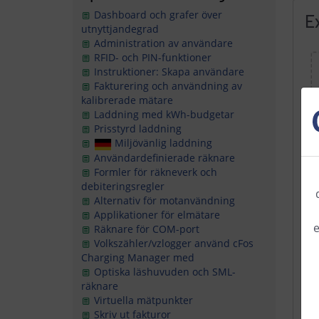
Dashboard och grafer över
E
utnyttjandegrad
Administration av användare
RFID- och PIN-funktioner
Instruktioner: Skapa användare
Fakturering och användning av
kalibrerade mätare
Laddning med kWh-budgetar
Prisstyrd laddning
Miljövänlig laddning
Användardefinierade räknare
Formler för räkneverk och
debiteringsregler
Alternativ för motanvändning
Applikationer för elmätare
e
Räknare för COM-port
Volkszähler/vzlogger
använd cFos
Charging Manager med
Optiska läshuvuden och SML-
räknare
Virtuella mätpunkter
Skriv ut fakturor