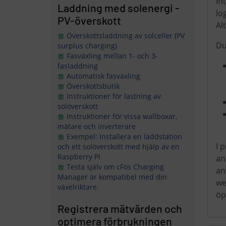
In
Laddning med solenergi -
lo
PV-överskott
Al
Överskottsladdning av solceller (PV
Du
surplus charging)
Fasväxling mellan 1- och 3-
fasladdning
Automatisk fasväxling
Överskottsbutik
Instruktioner för lastning av
solöverskott
Instruktioner för vissa wallboxar,
mätare och inverterare
Exempel: Installera en laddstation
I 
och ett solöverskott med hjälp av en
Raspberry Pi
an
Testa själv om cFos Charging
an
Manager är kompatibel med din
we
växelriktare.
öp
Registrera mätvärden och
optimera förbrukningen