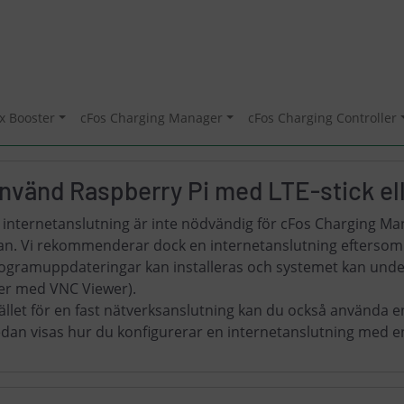
x Booster
cFos Charging Manager
cFos Charging Controller
nvänd Raspberry Pi med LTE-stick el
 internetanslutning är inte nödvändig för cFos Charging M
an. Vi rekommenderar dock en internetanslutning eftersom t
ogramuppdateringar kan installeras och systemet kan underh
ler med VNC Viewer).
tället för en fast nätverksanslutning kan du också använda e
dan visas hur du konfigurerar en internetanslutning med en