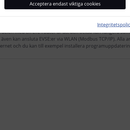
Acceptera endast viktiga cookies
Integritetspoli
rdelen med en LTE-router är att den också kan fungera so
 även kan ansluta EVSE:er via WLAN (Modbus TCP/IP). Alla ans
ternet och du kan till exempel installera programuppdaterin