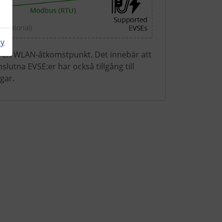
cy
m en WLAN-åtkomstpunkt. Det innebär att
lutna EVSE:er har också tillgång till
gar.