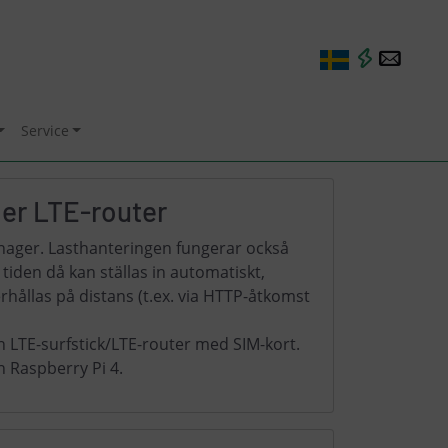
Service
ler LTE-router
anager. Lasthanteringen fungerar också
iden då kan ställas in automatiskt,
ållas på distans (t.ex. via HTTP-åtkomst
n LTE-surfstick/LTE-router med SIM-kort.
 Raspberry Pi 4.