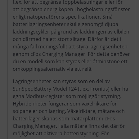
t.ex. för att begränsa toppbelastningar eller för
att begränsa energiköpen i högbelastningsfönster
enligt nätoperatörens specifikationer. Små
batterilagringsenheter skulle genomgå djupa
laddningscykler på grund av laddningen av elbilen
och därmed ha ett stort slitage. Därför är det i
många fall meningsfullt att styra lagringsenheten
genom cFos Charging Manager. För detta behöver
du en modell som kan styras eller åtminstone ett
omkopplingsalternativ via ett relä.
Lagringsenheter kan styras som en del av
SunSpec Battery Model 124 (t.ex. Fronius) eller ha
egna Modbus-register som möjliggör styrning.
Hybridenheter fungerar som växelriktare för
solpaneler och lagring. Växelriktare, mätare och
batterilager skapas som mätarplattor i cFos
Charging Manager. I alla mätare finns det därför
möjlighet att aktivera batteristyrning. För