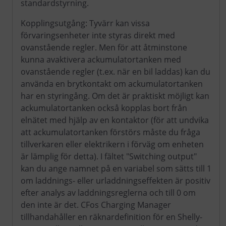
standardstyrning.
Kopplingsutgång: Tyvärr kan vissa
förvaringsenheter inte styras direkt med
ovanstående regler. Men för att åtminstone
kunna avaktivera ackumulatortanken med
ovanstående regler (t.ex. när en bil laddas) kan du
använda en brytkontakt om ackumulatortanken
har en styringång. Om det är praktiskt möjligt kan
ackumulatortanken också kopplas bort från
elnätet med hjälp av en kontaktor (för att undvika
att ackumulatortanken förstörs måste du fråga
tillverkaren eller elektrikern i förväg om enheten
är lämplig för detta). I fältet "Switching output"
kan du ange namnet på en variabel som sätts till 1
om laddnings- eller urladdningseffekten är positiv
efter analys av laddningsreglerna och till 0 om
den inte är det. CFos Charging Manager
tillhandahåller en räknardefinition för en Shelly-