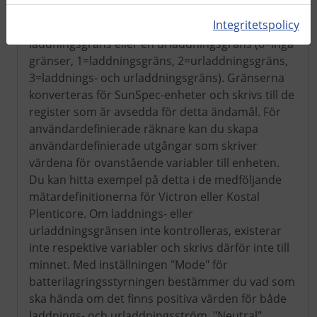
användardefinierad variabel som heter
Integritetspolicy
"bat_mode". Här registreras om det finns en
laddningsgräns eller en urladdningsgräns (0=inga
gränser, 1=laddningsgräns, 2=urladdningsgräns,
3=laddnings- och urladdningsgräns). Gränserna
konverteras för SunSpec-enheter och skrivs till de
register som är avsedda för detta ändamål. För
användardefinierade räknare kan du skapa
användardefinierade utgångar som skriver
värdena för ovanstående variabler till enheten.
Du kan hitta exempel på detta i de medföljande
mätardefinitionerna för Victron eller Kostal
Plenticore. Om laddnings- eller
urladdningsgränsen inte kontrolleras, existerar
inte respektive variabler och skrivs därför inte till
minnet. Med inställningen "Mode" för
batterilagringsstyrningen bestämmer du vad som
ska hända om det finns positiva värden för både
laddnings- och urladdningsström. "Neutral"