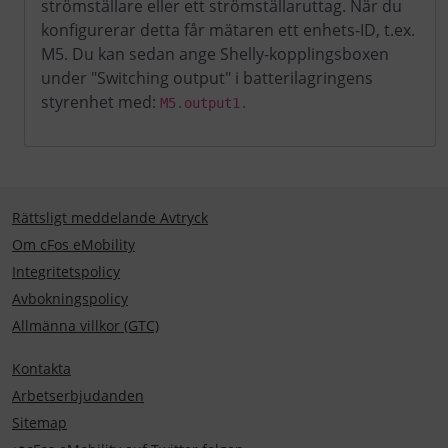
strömställare eller ett strömställaruttag. När du
konfigurerar detta får mätaren ett enhets-ID, t.ex.
M5. Du kan sedan ange Shelly-kopplingsboxen
under "Switching output" i batterilagringens
styrenhet med:
M5.output1.
Rättsligt meddelande Avtryck
Om cFos eMobility
Integritetspolicy
Avbokningspolicy
Allmänna villkor (GTC)
Kontakta
Arbetserbjudanden
Sitemap