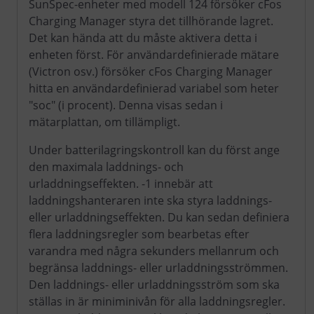
SunSpec-enheter med modell 124 försöker cFos
Charging Manager styra det tillhörande lagret.
Det kan hända att du måste aktivera detta i
enheten först. För användardefinierade mätare
(Victron osv.) försöker cFos Charging Manager
hitta en användardefinierad variabel som heter
"soc" (i procent). Denna visas sedan i
mätarplattan, om tillämpligt.
Under batterilagringskontroll kan du först ange
den maximala laddnings- och
urladdningseffekten. -1 innebär att
laddningshanteraren inte ska styra laddnings-
eller urladdningseffekten. Du kan sedan definiera
flera laddningsregler som bearbetas efter
varandra med några sekunders mellanrum och
begränsa laddnings- eller urladdningsströmmen.
Den laddnings- eller urladdningsström som ska
ställas in är miniminivån för alla laddningsregler.