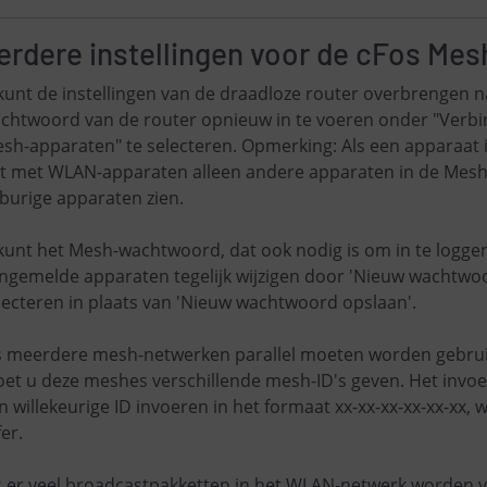
erdere instellingen voor de cFos Mes
kunt de instellingen van de draadloze router overbrengen 
chtwoord van de router opnieuw in te voeren onder "Verbin
sh-apparaten" te selecteren. Opmerking: Als een apparaat 
jst met WLAN-apparaten alleen andere apparaten in de Mesh.
burige apparaten zien.
kunt het Mesh-wachtwoord, dat ook nodig is om in te loggen
ngemelde apparaten tegelijk wijzigen door 'Nieuw wachtwoo
lecteren in plaats van 'Nieuw wachtwoord opslaan'.
s meerdere mesh-netwerken parallel moeten worden gebruik
et u deze meshes verschillende mesh-ID's geven. Het invoerv
n willekeurige ID invoeren in het formaat xx-xx-xx-xx-xx-xx,
fer.
s er veel broadcastpakketten in het WLAN-netwerk worden ve