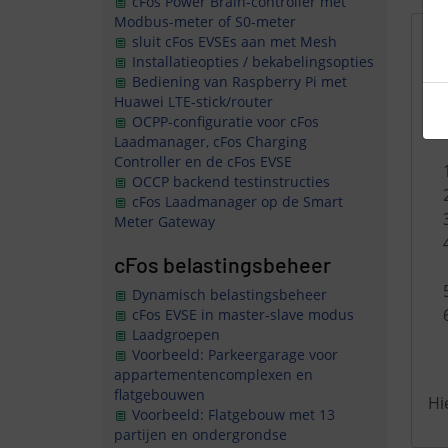
cFos Power Brain-controller met
Modbus-meter of S0-meter
M
sluit cFos EVSEs aan met Mesh
Installatieopties / bekabelingsopties
Bediening van Raspberry Pi met
Huawei LTE-stick/router
Je
OCPP-configuratie voor cFos
zo
Laadmanager, cFos Charging
Controller en de cFos EVSE
OCCP backend testinstructies
cFos Laadmanager op de Smart
Meter Gateway
cFos belastingsbeheer
Dynamisch belastingsbeheer
cFos EVSE in master-slave modus
Laadgroepen
Voorbeeld: Parkeergarage voor
appartementencomplexen en
flatgebouwen
Hi
Voorbeeld: Flatgebouw met 13
partijen en ondergrondse