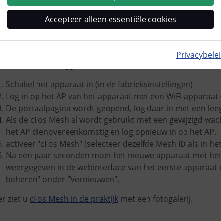
Accepteer alleen essentiële cookies
eer apparaten toevoegen aan de cFo
 kunt nu het tweede en andere apparaten op dezelfde manie
Privacybele
nder eerst in te loggen in het WLAN
Schakel het apparaat in (in de fabrieksinstellingen)
Log in op het AP van het apparaat met een WiFi-apparaat 
De portaalpagina wordt geopend, log daar in met een le
Als de cFos Mesh al wordt gebruikt met een gewijzigd wa
het AP dienovereenkomstig en log opnieuw in op het AP.
activeer "cFos Mesh" (selecteer dezelfde Mesh ID als in he
Na een paar seconden moet het nieuwe apparaat met he
weergegeven in de webinterface van het eerste apparaat 
beheren" onder "Vernieuwen".
er ziet u
cFos Mesh in de praktijk
met een fotogalerij.