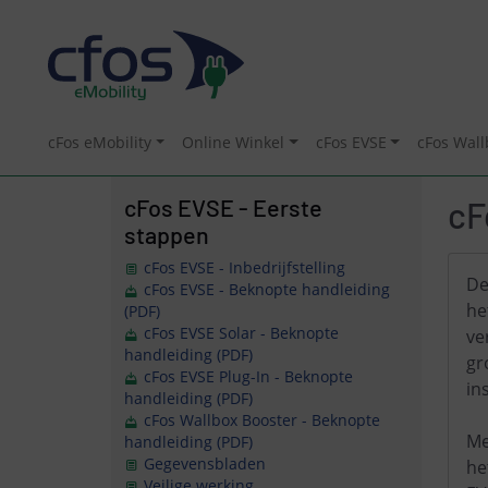
cFos eMobility
Online Winkel
cFos EVSE
cFos Wall
cFos EVSE - Eerste
cF
stappen
cFos EVSE - Inbedrijfstelling
De
cFos EVSE - Beknopte handleiding
he
(PDF)
cFos EVSE Solar - Beknopte
ve
handleiding (PDF)
gr
cFos EVSE Plug-In - Beknopte
in
handleiding (PDF)
cFos Wallbox Booster - Beknopte
Me
handleiding (PDF)
Gegevensbladen
he
Veilige werking