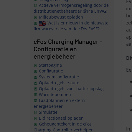
EV
Actieve vermogensregeling door de
in
distributienetbeheerder (§14a EnWG)
be
Milieubewust opladen
ze
Wat is er nieuw in de nieuwste
firmwareversie van de cFos EVSE?
au
ap
cFos Charging Manager -
aa
Configuratie en
energiebeheer
Di
Startpagina
Ee
Configuratie
Systeemconfiguratie
Oplaadregels e-auto
Oplaadregels voor batterijopslag
Warmtepompen
Laadplannen en extern
energiebeheer
Simulatie
Bidirectioneel opladen
Geheugentekort in de cFos
In
Charging Controller verhelpen