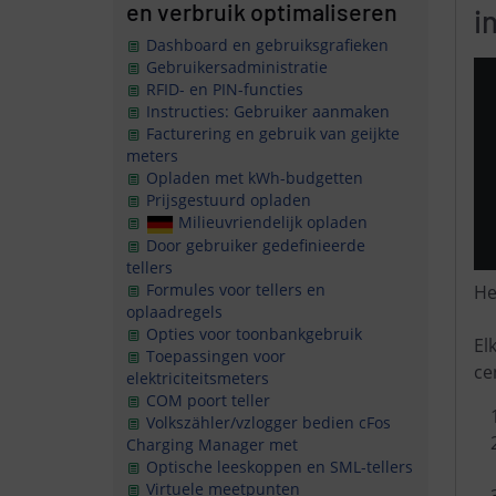
en verbruik optimaliseren
i
Dashboard en gebruiksgrafieken
Gebruikersadministratie
RFID- en PIN-functies
Instructies: Gebruiker aanmaken
Facturering en gebruik van geijkte
meters
Opladen met kWh-budgetten
Prijsgestuurd opladen
Milieuvriendelijk opladen
Door gebruiker gedefinieerde
tellers
Formules voor tellers en
He
oplaadregels
Opties voor toonbankgebruik
El
Toepassingen voor
ce
elektriciteitsmeters
COM poort teller
Volkszähler/vzlogger
bedien cFos
Charging Manager met
Optische leeskoppen en SML-tellers
Virtuele meetpunten