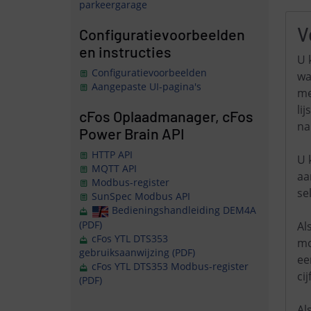
parkeergarage
V
Configuratievoorbeelden
en instructies
U 
Configuratievoorbeelden
wa
Aangepaste UI-pagina's
me
li
cFos Oplaadmanager, cFos
na
Power Brain API
HTTP API
U 
MQTT API
aa
Modbus-register
se
SunSpec Modbus API
Bedieningshandleiding DEM4A
(PDF)
Al
cFos YTL DTS353
mo
gebruiksaanwijzing (PDF)
ee
cFos YTL DTS353 Modbus-register
cij
(PDF)
Al