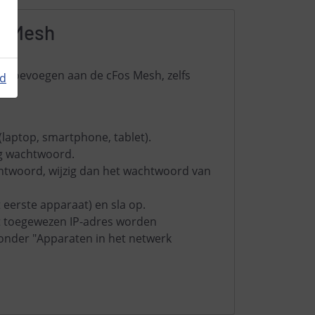
s Mesh
r toevoegen aan de cFos Mesh, zelfs
id
(laptop, smartphone, tablet).
eg wachtwoord.
chtwoord, wijzig dan het wachtwoord van
t eerste apparaat) en sla op.
t toegewezen IP-adres worden
onder "Apparaten in het netwerk