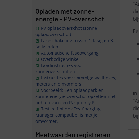
"A
Opladen met zonne-
di
energie - PV-overschot
bi
PV-oplaadoverschot (zonne-
Ee
oplaadoverschot)
Faseschakeling tussen 1-fasig en 3-
fasig laden
Automatische faseovergang
Overbodige winkel
Laadinstructies voor
zonneoverschotten
Instructies voor sommige wallboxes,
meters en omvormers
Voorbeeld: Een oplaadpark en
In
zonne-energie overschot opzetten met
"A
behulp van een Raspberry Pi
di
Test zelf of de cFos Charging
Manager compatibel is met je
bi
omvormer.
Meetwaarden registreren