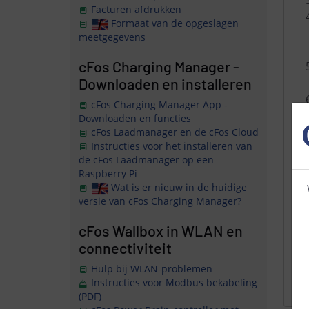
Facturen afdrukken
Formaat van de opgeslagen
meetgegevens
cFos Charging Manager -
Downloaden en installeren
cFos Charging Manager App -
Downloaden en functies
cFos Laadmanager en de cFos Cloud
Instructies voor het installeren van
de cFos Laadmanager op een
Raspberry Pi
Wat is er nieuw in de huidige
versie van cFos Charging Manager?
cFos Wallbox in WLAN en
connectiviteit
He
Hulp bij WLAN-problemen
me
Instructies voor Modbus bekabeling
(PDF)