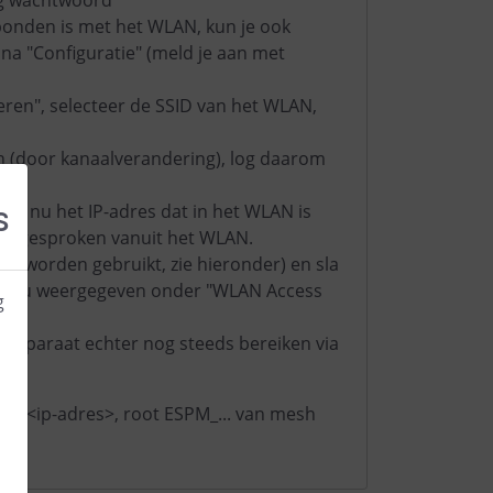
rbonden is met het WLAN, kun je ook
a "Configuratie" (meld je aan met
eren", selecteer de SSID van het WLAN,
an (door kanaalverandering), log daarom
s
t nu het IP-adres dat in het WLAN is
 aangesproken vanuit het WLAN.
al worden gebruikt, zie hieronder) en sla
rdt nu weergegeven onder "WLAN Access
g
t apparaat echter nog steeds bereiken via
ls <ip-adres>, root ESPM_... van mesh