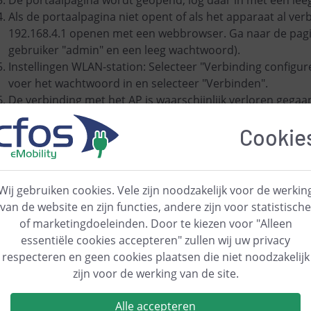
Als de portaalpagina niet opent of als het apparaat al ve
192.168.4.1 openen met een webbrowser. Ga naar de pagin
gebruiker "admin" en een leeg wachtwoord).
Instellingen WLAN-station: Selecteer "Verbinding configur
voer het wachtwoord in en selecteer "Verbinden".
De verbinding met het AP is waarschijnlijk verloren gega
opnieuw in op het AP
Cookie
Open de webbrowser zoals hierboven, de WLAN-status toon
ontvangen. Het apparaat kan nu via dit IP-adres worden
activeer "cFos Mesh" (standaardinstellingen kunnen meest
op. De SSID waaronder het AP zichtbaar is (ESPM_...) wo
Wij gebruiken cookies. Vele zijn noodzakelijk voor de werkin
Point" als het AP geactiveerd blijft.
van de website en zijn functies, andere zijn voor statistische
Het AP kan enkele seconden onbereikbaar zijn. Je kunt he
of marketingdoeleinden. Door te kiezen voor "Alleen
het WLAN.
essentiële cookies accepteren" zullen wij uw privacy
respecteren en geen cookies plaatsen die niet noodzakelijk
t apparaat toont nu de status "verbonden met <wlan-ssid> a
zijn voor de werking van de site.
t 1 nodes".
Alle accepteren