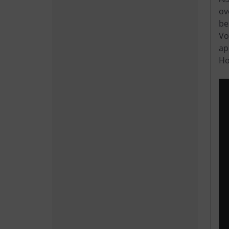
ov
be
Vo
ap
Ho