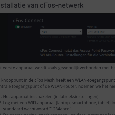
nstallatie van cFos-netwerk
t eerste apparaat wordt zoals gewoonlijk verbonden met he
k knooppunt in de cFos Mesh heeft een WLAN-toegangspunt.
ntrale toegangspunt of de WLAN-router, noemen we het hi
Het apparaat inschakelen (in fabrieksinstellingen)
Log met een WiFi-apparaat (laptop, smartphone, tablet) i
standaard wachtwoord "1234abcd".
De portaalpagina wordt geopend, log daar in met een le