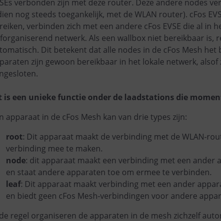
SEs verbonden zijn met deze router. Deze andere nodes ver
dien nog steeds toegankelijk, met de WLAN router). cFos EV
reiken, verbinden zich met een andere cFos EVSE die al in he
lforganiserend netwerk. Als een wallbox niet bereikbaar is, 
tomatisch. Dit betekent dat alle nodes in de cFos Mesh het 
paraten zijn gewoon bereikbaar in het lokale netwerk, alsof
ngesloten.
t is een unieke functie onder de laadstations die moment
n apparaat in de cFos Mesh kan van drie types zijn:
root
: Dit apparaat maakt de verbinding met de WLAN-rou
verbinding mee te maken.
node
: dit apparaat maakt een verbinding met een ander 
en staat andere apparaten toe om ermee te verbinden.
leaf
: Dit apparaat maakt verbinding met een ander appar
en biedt geen cFos Mesh-verbindingen voor andere appar
 de regel organiseren de apparaten in de mesh zichzelf auto