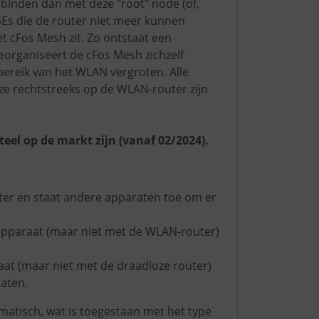
binden dan met deze "root" node (of,
SEs die de router niet meer kunnen
t cFos Mesh zit. Zo ontstaat een
reorganiseert de cFos Mesh zichzelf
bereik van het WLAN vergroten. Alle
 ze rechtstreeks op de WLAN-router zijn
eel op de markt zijn (vanaf 02/2024).
ter en staat andere apparaten toe om er
apparaat (maar niet met de WLAN-router)
aat (maar niet met de draadloze router)
aten.
matisch, wat is toegestaan met het type