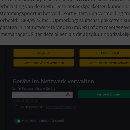
erbelasting van de mesh. Deze netwerkpakketten kunnen da
stemmingspoort in het veld "Port Filter". Een vermelding "mc
orbeeld: "889,9522,mc". Opmerking: Multicast-pakketten 
paraten in het netwerk te vinden (mDNS) of om meetgegeve
memanager). Filter deze alleen als dit absoluut noodzakelijk 