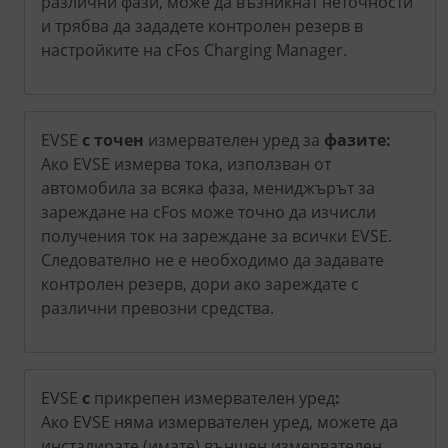
различни фази, може да възникнат неточности
и трябва да зададете контролен резерв в
настройките на cFos Charging Manager.
EVSE
с точен
измервателен уред за
фазите
:
Ако EVSE измерва тока, използван от
автомобила за всяка фаза, мениджърът за
зареждане на cFos може точно да изчисли
получения ток на зареждане за всички EVSE.
Следователно не е необходимо да задавате
контролен резерв, дори ако зареждате с
различни превозни средства.
EVSE
с
прикрепен измервателен уред
:
Ако EVSE няма измервателен уред, можете да
инсталирате (имате) външен измервателен