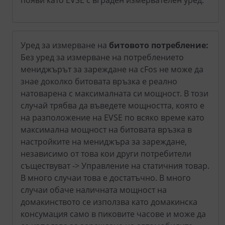
появи като EVSE с вграден измервателен уред.
Уред за измерване на
битовото потребление:
Без уред за измерване на потреблението
мениджърът за зареждане на cFos не може да
знае доколко битовата връзка е реално
натоварена с максималната си мощност. В този
случай трябва да въведете мощността, която е
на разположение на EVSE по всяко време като
максимална мощност на битовата връзка в
настройките на мениджъра за зареждане,
независимо от това кои други потребители
съществуват -> Управление на статичния товар.
В много случаи това е достатъчно. В много
случаи обаче наличната мощност на
домакинството се използва като домакинска
консумация само в пиковите часове и може да