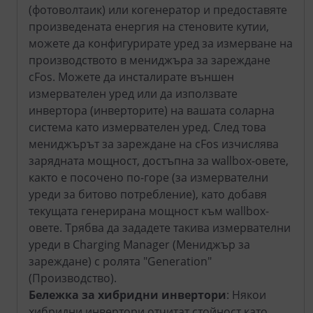
(фотоволтаик) или когенератор и предоставяте
произведената енергия на стеновите кутии,
можете да конфигурирате уред за измерване на
производството в мениджъра за зареждане
cFos. Можете да инсталирате външен
измервателен уред или да използвате
инвертора (инверторите) на вашата соларна
система като измервателен уред. След това
мениджърът за зареждане на cFos изчислява
зарядната мощност, достъпна за wallbox-овете,
както е посочено по-горе (за измервателни
уреди за битово потребление), като добавя
текущата генерирана мощност към wallbox-
овете. Трябва да зададете такива измервателни
уреди в Charging Manager (Мениджър за
зареждане) с ролята "Generation"
(Производство).
Бележка за хибридни инвертори
: Някои
хибридни инвертори отчитат стойност като