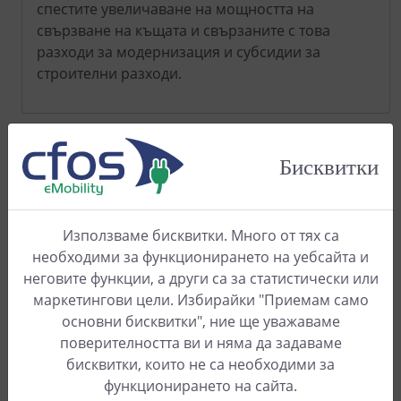
спестите увеличаване на мощността на
свързване на къщата и свързаните с това
разходи за модернизация и субсидии за
строителни разходи.
Измервателни уреди за големи токове:
Бисквитки
За токове до около 80-100 А можете да
използвате измервателни уреди с директно
измерване. При тях фазите преминават през
Използваме бисквитки. Много от тях са
измервателния уред. За тази цел
необходими за функционирането на уебсайта и
измервателният уред трябва да бъде
неговите функции, а други са за статистически или
конструиран така, че да издържа постоянно на
маркетингови цели. Избирайки "Приемам само
токовете.
основни бисквитки", ние ще уважаваме
В големите къщи се срещат по-големи токове,
поверителността ви и няма да задаваме
затова е по-лесно да се прекарат фазите през
бисквитки, които не са необходими за
т.нар. измервателни трансформатори. Това са
функционирането на сайта.
бобини, в които се индуцира ток, когато по