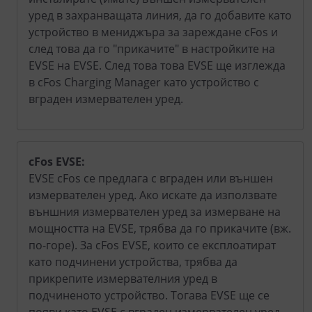
уред в захранващата линия, да го добавите като
устройство в мениджъра за зареждане cFos и
след това да го "прикачите" в настройките на
EVSE на EVSE. След това това EVSE ще изглежда
в cFos Charging Manager като устройство с
вграден измервателен уред.
cFos EVSE:
EVSE cFos се предлага с вграден или външен
измервателен уред. Ако искате да използвате
външния измервателен уред за измерване на
мощността на EVSE, трябва да го прикачите (вж.
по-горе). За cFos EVSE, които се експлоатират
като подчинени устройства, трябва да
прикрепите измервателния уред в
подчиненото устройство. Тогава EVSE ще се