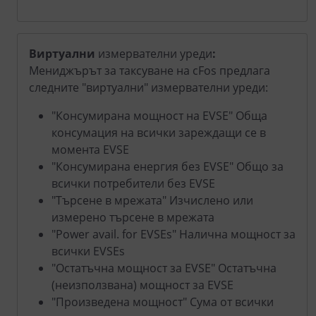
Виртуални
измервателни уреди
:
Мениджърът за таксуване на cFos предлага
следните "виртуални" измервателни уреди:
"Консумирана мощност на EVSE" Обща
консумация на всички зареждащи се в
момента EVSE
"Консумирана енергия без EVSE" Общо за
всички потребители без EVSE
"Търсене в мрежата" Изчислено или
измерено търсене в мрежата
"Power avail. for EVSEs" Налична мощност за
всички EVSEs
"Остатъчна мощност за EVSE" Остатъчна
(неизползвана) мощност за EVSE
"Произведена мощност" Сума от всички