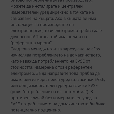
битово потребление (и за производство),
можете да инсталирате и централен
измервателен уред директно в точката на
свързване на къщата. Ако в къщата ви има
инсталация за производство на
електроенергия, този електромер трябва да е
двупосочен! Тогава той има ролята на
"референтна мрежа".
След това мениджърът за зареждане на cFos
изчислява потреблението на домакинството,
като изважда потреблението на EVSE от
стойността, измерена с този референтен
електромер. За да направите това, трябва да
имате или измервателен уред във всички EVSE,
или общ измервателен уред за всички EVSE
(роля "потребление на ел. автомобил"). В
противен случай без измервателен уред за
EVSE потреблението на домакинството би било
потенциално подценено.