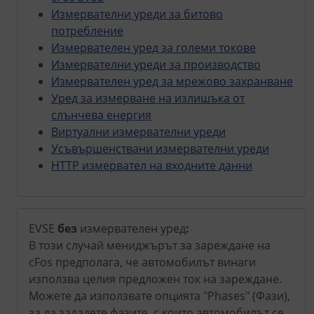
Измервателни уреди за битово
потребление
Измервателен уред за големи токове
Измервателни уреди за производство
Измервателен уред за мрежово захранване
Уред за измерване на излишъка от
слънчева енергия
Виртуални измервателни уреди
Усъвършенствани измервателни уреди
HTTP измервател на входните данни
EVSE
без
измервателен уред
:
В този случай мениджърът за зареждане на
cFos предполага, че автомобилът винаги
използва целия предложен ток на зареждане.
Можете да използвате опцията "Phases" (Фази),
за да зададете фазите, с които автомобилът се