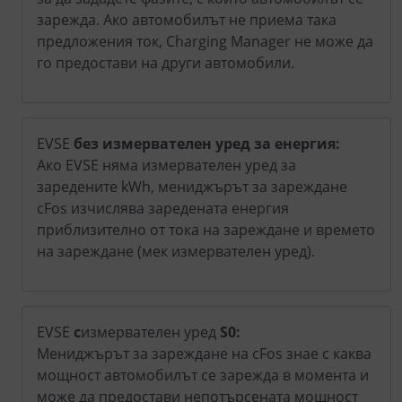
зарежда. Ако автомобилът не приема така
предложения ток, Charging Manager не може да
го предостави на други автомобили.
EVSE
без измервателен уред за енергия:
Ако EVSE няма измервателен уред за
заредените kWh, мениджърът за зареждане
cFos изчислява заредената енергия
приблизително от тока на зареждане и времето
на зареждане (мек измервателен уред).
EVSE
с
измервателен уред
S0
:
Мениджърът за зареждане на cFos знае с каква
мощност автомобилът се зарежда в момента и
може да предостави непотърсената мощност