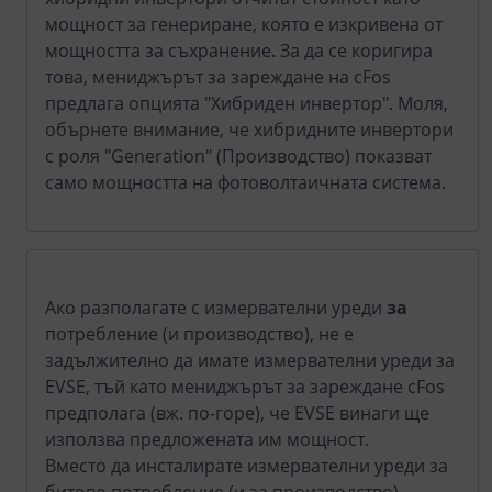
мощност за генериране, която е изкривена от
мощността за съхранение. За да се коригира
това, мениджърът за зареждане на cFos
предлага опцията "Хибриден инвертор". Моля,
обърнете внимание, че хибридните инвертори
с роля "Generation" (Производство) показват
само мощността на фотоволтаичната система.
Ако разполагате с измервателни уреди
за
потребление (и производство), не е
задължително да имате измервателни уреди за
EVSE, тъй като мениджърът за зареждане cFos
предполага (вж. по-горе), че EVSE винаги ще
използва предложената им мощност.
Вместо да инсталирате измервателни уреди за