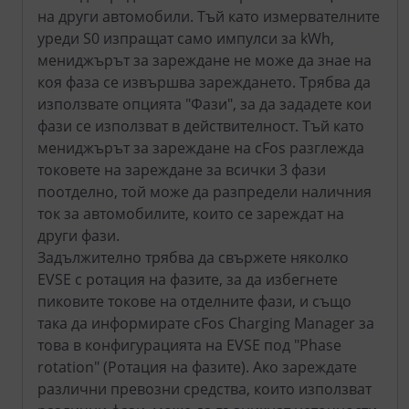
на други автомобили. Тъй като измервателните
уреди S0 изпращат само импулси за kWh,
мениджърът за зареждане не може да знае на
коя фаза се извършва зареждането. Трябва да
използвате опцията "Фази", за да зададете кои
фази се използват в действителност. Тъй като
мениджърът за зареждане на cFos разглежда
токовете на зареждане за всички 3 фази
поотделно, той може да разпредели наличния
ток за автомобилите, които се зареждат на
други фази.
Задължително трябва да свържете няколко
EVSE с ротация на фазите, за да избегнете
пиковите токове на отделните фази, и също
така да информирате cFos Charging Manager за
това в конфигурацията на EVSE под "Phase
rotation" (Ротация на фазите). Ако зареждате
различни превозни средства, които използват