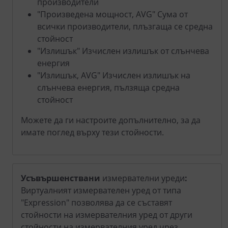
производители
"Произведена мощност, AVG" Сума от
всички производители, плъзгаща се средна
стойност
"Излишък" Изчислен излишък от слънчева
енергия
"Излишък, AVG" Изчислен излишък на
слънчева енергия, пълзяща средна
стойност
Можете да ги настроите допълнително, за да
имате поглед върху тези стойности.
Усъвършенствани
измервателни уреди
:
Виртуалният измервателен уред от типа
"Expression" позволява да се съставят
стойности на измервателния уред от други
стойности на измервателния уред чрез