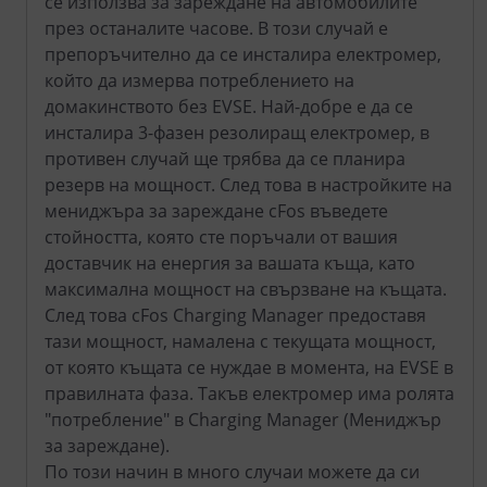
се използва за зареждане на автомобилите
през останалите часове. В този случай е
препоръчително да се инсталира електромер,
който да измерва потреблението на
домакинството без EVSE. Най-добре е да се
инсталира 3-фазен резолиращ електромер, в
противен случай ще трябва да се планира
резерв на мощност. След това в настройките на
мениджъра за зареждане cFos въведете
стойността, която сте поръчали от вашия
доставчик на енергия за вашата къща, като
максимална мощност на свързване на къщата.
След това cFos Charging Manager предоставя
тази мощност, намалена с текущата мощност,
от която къщата се нуждае в момента, на EVSE в
правилната фаза. Такъв електромер има ролята
"потребление" в Charging Manager (Мениджър
за зареждане).
По този начин в много случаи можете да си