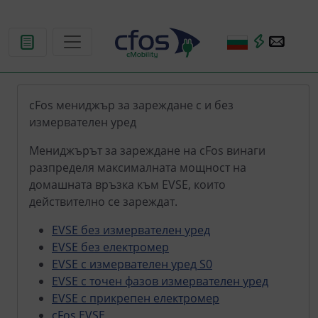
cFos мениджър за зареждане с и без
измервателен уред
Мениджърът за зареждане на cFos винаги
разпределя максималната мощност на
домашната връзка към EVSE, които
действително се зареждат.
EVSE без измервателен уред
EVSE без електромер
EVSE с измервателен уред S0
EVSE с точен фазов измервателен уред
EVSE с прикрепен електромер
cFos EVSE