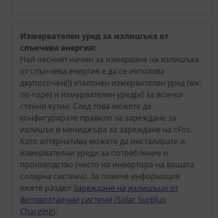
Измервателен уред за излишъка от
слънчева енергия:
Най-лесният начин за измерване на излишъка
от слънчева енергия е да се използва
двупосочен(!) еталонен измервателен уред (вж.
по-горе) и измервателен уред(и) за всички
стенни кутии. След това можете да
конфигурирате правило за зареждане за
излишък в мениджъра за зареждане на cFos.
Като алтернатива можете да инсталирате и
измервателни уреди за потребление и
производство (често на инвертора на вашата
соларна система). За повече информация
вижте раздел
Зареждане на излишъци от
фотоволтаични системи (Solar Surplus
Charging
).