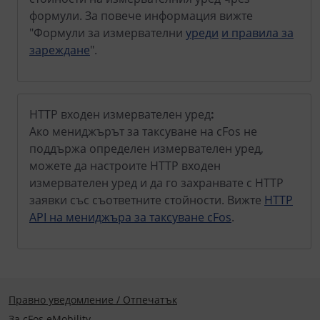
формули. За повече информация вижте
"Формули за измервателни
уреди
и правила за
зареждане
".
HTTP входен измервателен уред
:
Ако мениджърът за таксуване на cFos не
поддържа определен измервателен уред,
можете да настроите HTTP входен
измервателен уред и да го захранвате с HTTP
заявки със съответните стойности. Вижте
HTTP
API на мениджъра за таксуване cFos
.
Правно уведомление / Отпечатък
За cFos eMobility