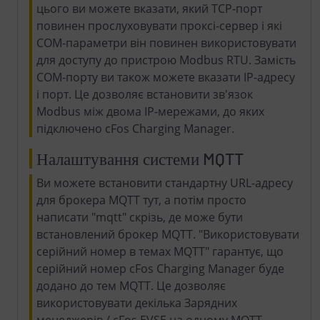
цього ви можете вказати, який TCP-порт
повинен прослуховувати проксі-сервер і які
COM-параметри він повинен використовувати
для доступу до пристрою Modbus RTU. Замість
COM-порту ви також можете вказати IP-адресу
і порт. Це дозволяє встановити зв'язок
Modbus між двома IP-мережами, до яких
підключено cFos Charging Manager.
Налаштування системи MQTT
Ви можете встановити стандартну URL-адресу
для брокера MQTT тут, а потім просто
написати "mqtt" скрізь, де може бути
встановлений брокер MQTT. "Використовувати
серійний номер в темах MQTT" гарантує, що
серійний номер cFos Charging Manager буде
додано до тем MQTT. Це дозволяє
використовувати декілька Зарядних
менеджерів / cFos EVSE на одному MQTT-