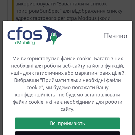
використовувати "Завантажити список
пристроїв SunSpec" для відображення списку
адрес стартового регістра Modbus (коли
сервер SunSpec працює). Ось інструкції для
сервера SunSpec
.
Печиво
Пошта (SMTP)
Диспетчер нарахувань cFos може щомісяця
Ми використовуємо файли cookie. Багато з них
надсилати користувачам електронні листи з
необхідні для роботи веб-сайту та його функцій,
даними про споживання. Як адміністратор, ви
інші - для статистичних або маркетингових цілей.
можете налаштувати доступ до розсилки тут:
Вибравши "Приймати тільки необхідні файли
Адреса SMTP-сервера, порт, ім'я користувача
cookie", ми будемо поважати Вашу
та пароль SMTP, а також відправник. Якщо ви
конфіденційність і не будемо встановлювати
активуєте прапорець "Надсилати процеси
файли cookie, які не є необхідними для роботи
нарахування", ви, як адміністратор, будете
сайту.
отримувати всі процеси нарахування
щомісяця на електронну пошту.
Всі приймають
Тронність