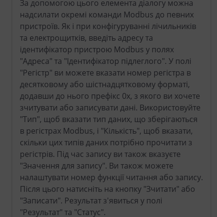
За допомогою цього елемента діалогу можна
надсилати окремі команди Modbus до певних
пристроїв. Як і при конфігуруванні лічильників
та електрощитків, введіть адресу та
ідентифікатор пристрою Modbus у полях
"Адреса" та "Ідентифікатор підлеглого". У полі
"Регістр" ви можете вказати номер регістра в
десятковому або шістнадцятковому форматі,
додавши до нього префікс 0x, з якого ви хочете
зчитувати або записувати дані. Використовуйте
"Тип", щоб вказати тип даних, що зберігаються
в регістрах Modbus, і "Кількість", щоб вказати,
скільки цих типів даних потрібно прочитати з
регістрів. Під час запису ви також вказуєте
"Значення для запису". Ви також можете
налаштувати номер функції читання або запису.
Після цього натисніть на кнопку "Зчитати" або
"Записати". Результат з'явиться у полі
"Результат" та "Статус".