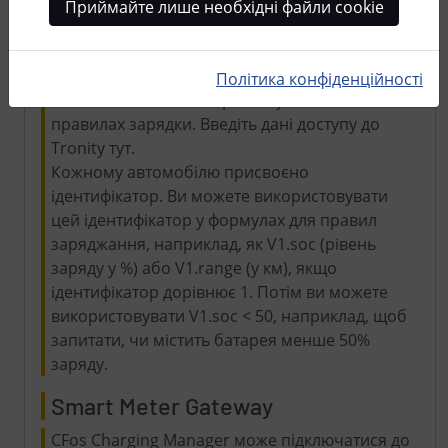
Приймайте лише необхідні файли cookie
За допомогою
Tronity
cFos Charging Manager
може звертатися до API виробників
автомобілів. Наприклад, ви можете зчитати
Політика конфіденційності
SoC автомобіля і використовувати його в
правилах зарядки. Введіть дані доступу до
Tronity тут.
Кожному автомобілю присвоєно
ідентифікатор. Ви можете використовувати
цей ідентифікатор у формулах для правил
заряджання, наприклад, як V1.soc (рівень
заряду у %) або V1.range (у км), якщо
ідентифікатор дорівнює 1. Потім ви можете
використовувати V1.soc < 50, наприклад, щоб
запитати, чи містить батарея менше 50%
заряду.
Smart Meter Gateway
CFos Charging Manager може підключатися до