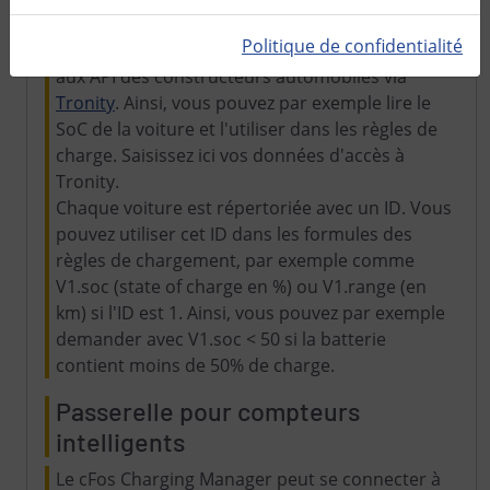
Tronity
Politique de confidentialité
Le gestionnaire de charge cFos peut s'adresser
aux API des constructeurs automobiles via
Tronity
. Ainsi, vous pouvez par exemple lire le
SoC de la voiture et l'utiliser dans les règles de
charge. Saisissez ici vos données d'accès à
Tronity.
Chaque voiture est répertoriée avec un ID. Vous
pouvez utiliser cet ID dans les formules des
règles de chargement, par exemple comme
V1.soc (state of charge en %) ou V1.range (en
km) si l'ID est 1. Ainsi, vous pouvez par exemple
demander avec V1.soc < 50 si la batterie
contient moins de 50% de charge.
Passerelle pour compteurs
intelligents
Le cFos Charging Manager peut se connecter à