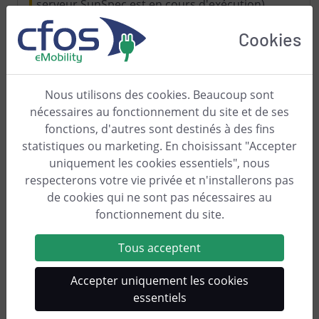
serveur SunSpec est en cours d'exécution)
utiliser "Charger la liste des appareils SunSpec"
Cookies
pour obtenir une liste d'adresses de registre de
démarrage Modbus. Voici les instructions pour
le
serveur SunSpec
.
Nous utilisons des cookies. Beaucoup sont
Courrier (SMTP)
nécessaires au fonctionnement du site et de ses
Le gestionnaire de charge cFos peut envoyer des
fonctions, d'autres sont destinés à des fins
mails mensuels aux utilisateurs avec les
statistiques ou marketing. En choisissant "Accepter
données de consommation. En tant
uniquement les cookies essentiels", nous
qu'administrateur, vous pouvez configurer ici un
respecterons votre vie privée et n'installerons pas
accès pour l'envoi de mails :
de cookies qui ne sont pas nécessaires au
Adresse du serveur SMTP, port, nom
fonctionnement du site.
d'utilisateur et mot de passe SMTP et un
expéditeur. Si vous cochez la case "Envoyer les
Tous acceptent
processus de charge", vous recevrez en tant
Accepter uniquement les cookies
qu'admin tous les mois tous les processus de
essentiels
charge sous forme de mail.