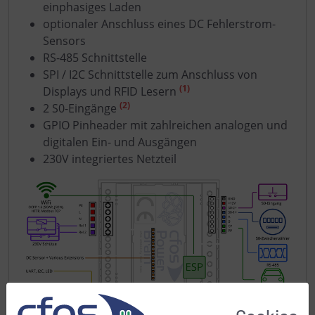
einphasiges Laden
optionaler Anschluss eines DC Fehlerstrom-
Sensors
RS-485 Schnittstelle
SPI / I2C Schnittstelle zum Anschluss von
(1)
Displays und RFID Lesern
(2)
2 S0-Eingänge
GPIO Pinheader mit zahlreichen analogen und
digitalen Ein- und Ausgängen
230V integriertes Netzteil
Diagramm der cFos Charging Controller Input/Output-