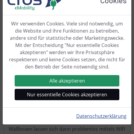
Cookies
Verbindungen (FS+)
Herzstück des cFos Charging Controllers ist ein
Wir verwenden Cookies. Viele sind notwendig, um
ESP32 von Espressif Systems. Mit Hilfe dieses
die Website und ihre Funktionen zu betreiben,
leistungsfähigen Mikrocontrollers kann der cFos
andere sind für statistische oder Marketingzwecke.
Charging Controller folgende
Mit der Entscheidung "Nur essentielle Cookies
Kommunikationsprotokolle sprechen:
akzeptieren" werden wir Ihre Privatsphäre
respektieren und keine Cookies setzen, die nicht für
WiFi 802.11 b/g/n, inklusive vollem TCP/IP Stack
den Betrieb der Seite notwendig sind.
OCPP 1.6 (SOAP und JSON), sowohl Client als
auch Backend
Alle akzeptieren
HTTP, MQTT
Modbus TCP und RTU
Nur essentielle Cookies akzeptieren
Sie können also mit Hilfe des cFos Charging
Controllers eine Wallbox aufbauen, die wahlweise
(und gleichzeitig) OCPP und
Modbus
spricht und
Datenschutzerklärung
ebenfalls über ein
HTTP API
steuerbar ist. Solche
Wallboxen lassen sich dann problemlos mittels WiFi