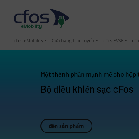
cFos eMobility
Cửa hàng trực tuyến
cFos EVSE
cFo
Một thành phần mạnh mẽ cho hộp 
Bộ điều khiển sạc cFos
đến sản phẩm