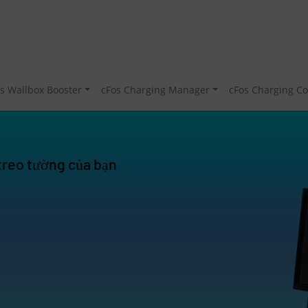
s Wallbox Booster
cFos Charging Manager
cFos Charging Co
treo tường của bạn