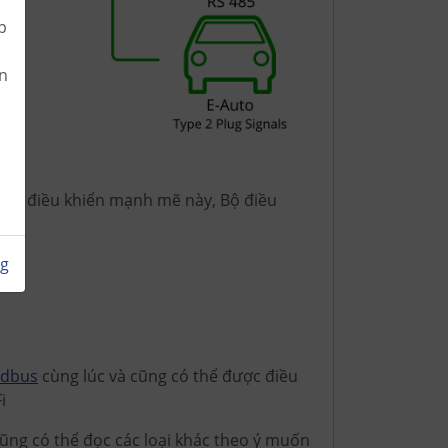
p
n
+)
bộ vi điều khiển mạnh mẽ này, Bộ điều
ng
dbus
cùng lúc và cũng có thể được điều
i
ũng có thể đọc các loại khác theo ý muốn