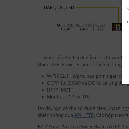
S
Trái tim của Bộ điều khiển cFos Power Bra
khiển cFos Power Brain có thể sử dụng các
WiFi 802.11 b/g/n, bao gồm ngăn xếp 
OCPP 1.6 (SOAP và JSON), cả ứng dụng
HTTP, MQTT
Modbus TCP và RTU
Do đó, bạn có thể sử dụng cFos Charging
khiển thông qua
API HTTP
. Các hộp treo 
Bộ điều khiển cFos Power Brain có thể đọ