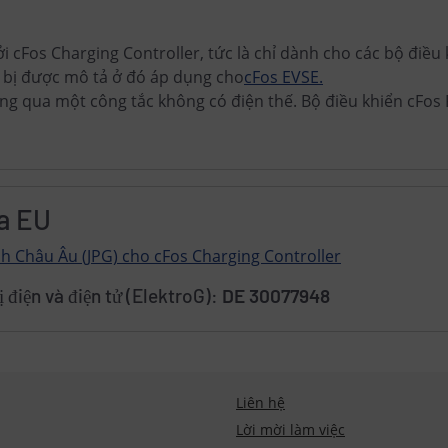
i cFos Charging Controller, tức là chỉ dành cho các bộ điều 
t bị được mô tả ở đó áp dụng cho
cFos EVSE.
ng qua một công tắc không có điện thế. Bộ điều khiển cFos
ủa EU
h Châu Âu (JPG) cho cFos Charging Controller
ị điện và điện tử (ElektroG):
DE 30077948
Liên hệ
Lời mời làm việc