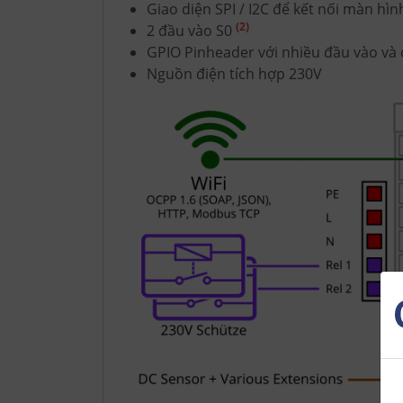
Giao diện SPI / I2C để kết nối màn hì
(2)
2 đầu vào S0
GPIO Pinheader với nhiều đầu vào và 
Nguồn điện tích hợp 230V