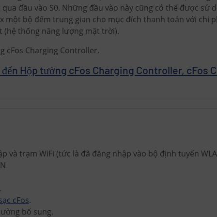
 qua đầu vào S0. Những đầu vào này cũng có thể được sử d
ox một bộ đếm trung gian cho mục đích thanh toán với chi p
 (hệ thống năng lượng mặt trời).
 cFos Charging Controller.
an đến Hộp tường cFos Charging Controller, cFos 
p và trạm WiFi (tức là đã đăng nhập vào bộ định tuyến WL
AN
.
sạc cFos
.
 tường bổ sung.