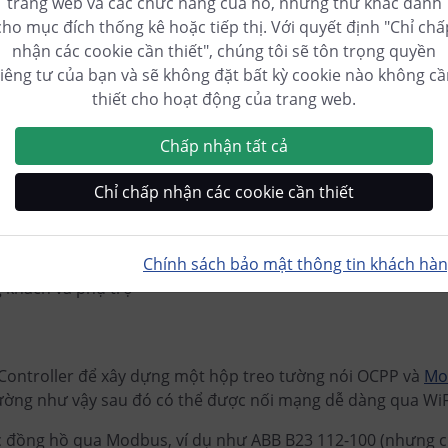
trang web và các chức năng của nó, những thứ khác dành
cho mục đích thống kê hoặc tiếp thị. Với quyết định "Chỉ chấ
nhận các cookie cần thiết", chúng tôi sẽ tôn trọng quyền
riêng tư của bạn và sẽ không đặt bất kỳ cookie nào không cầ
thiết cho hoạt động của trang web.
Chấp nhận tất cả
ơ đồ kết nối đầu vào/đầu ra của bộ điều khiển cFos Power Brain (FS
Chỉ chấp nhận các cookie cần thiết
in là một ESP32 từ Hệ thống Espressif. Với sự trợ giúp của 
 giao thức giao tiếp sau:
Chính sách bảo mật thông tin khách hà
TCP/IP đầy đủ
 khách và phụ trợ
 Controller để xây dựng một hộp treo tường nói OCPP và
Mo
tường như vậy sau đó có thể được nối mạng dễ dàng qua WiF
c đồng hồ qua Modbus, ví dụ như ABB B23 112-100 (nhưng c