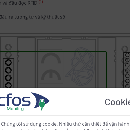
(1)
nh và đầu đọc RFID
đầu ra tương tự và kỹ thuật số
Cooki
Chúng tôi sử dụng cookie. Nhiều thứ cần thiết để vận hành