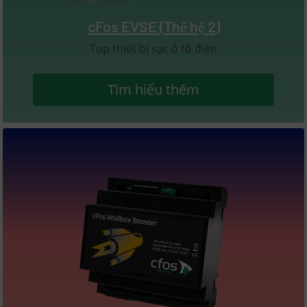
cFos EVSE (Thế hệ 2)
Top thiết bị sạc ô tô điện
Tìm hiểu thêm