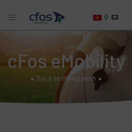
cFos eMobility
Sạc ô tô thông minh