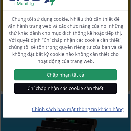
Chúng tôi sử dụng cookie. Nhiều thứ cần thiết để
vận hành trang web và các chức năng của nó, những
thứ khác dành cho mục đích thống kê hoặc tiếp thị.
Với quyết định "Chỉ chấp nhận các cookie cần thiết",
Phiên bản
2.12
chúng tôi sẽ tôn trọng quyền riêng tư của bạn và sẽ
Trình quản lý sạc cFos
không đặt bất kỳ cookie nào không cần thiết cho
Quản lý tải cho một số hộp tường
hoạt động của trang web.
Chấp nhận tất cả
Tìm hiểu thêm
Chỉ chấp nhận các cookie cần thiết
Chính sách bảo mật thông tin khách hàng