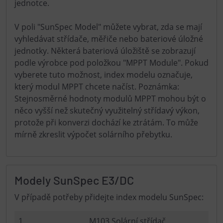
jednotce.
V poli "SunSpec Model" můžete vybrat, zda se mají
vyhledávat střídače, měřiče nebo bateriové úložné
jednotky. Některá bateriová úložiště se zobrazují
podle výrobce pod položkou "MPPT Module". Pokud
vyberete tuto možnost, index modelu označuje,
který modul MPPT chcete načíst. Poznámka:
Stejnosměrné hodnoty modulů MPPT mohou být o
něco vyšší než skutečný využitelný střídavý výkon,
protože při konverzi dochází ke ztrátám. To může
mírně zkreslit výpočet solárního přebytku.
Modely SunSpec E3/DC
V případě potřeby přidejte index modelu SunSpec:
1
M103 Solární střídač