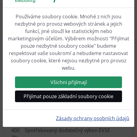
měřičů výkonu je, že správce nabíjení cFos z nich
dostává hodnoty pro jednotlivé fáze, a ne pouze
jednu celkovou hodnotu výkonu.
Používáme soubory cookie. Mnohé z nich jsou
nezbytné pro provoz webových stránek a jejich
400
Napájení měniče
funkcí, jiné slouží ke statistickým nebo
68
marketingovým účelům. Výběrem možnosti "Přijímat
pouze nezbytné soubory cookie" budeme
400
Napájení z baterie
respektovat vaše soukromí a nebudeme nastavovat
70
soubory cookie, které nejsou nezbytné pro provoz
webu.
400
Spotřeba energie v domácnosti
72
Všichni přijímají
400
Celková spotřeba energie
Přijímat pouze základní soubory cookie
74
400
Dodatečná solární energie
76
Zásady ochrany osobních údajů
400
Spotřebovaný dodatečný výkon EVSE