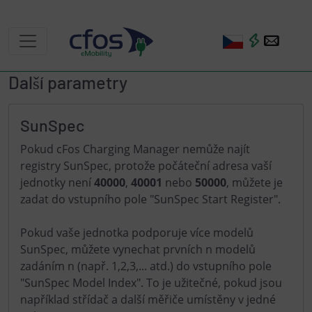
Další parametry
SunSpec
Pokud cFos Charging Manager nemůže najít
registry SunSpec, protože počáteční adresa vaší
jednotky není
40000
,
40001
nebo
50000
, můžete je
zadat do vstupního pole "SunSpec Start Register".
Pokud vaše jednotka podporuje více modelů
SunSpec, můžete vynechat prvních n modelů
zadáním n (např. 1,2,3,... atd.) do vstupního pole
"SunSpec Model Index". To je užitečné, pokud jsou
například střídač a další měřiče umístěny v jedné