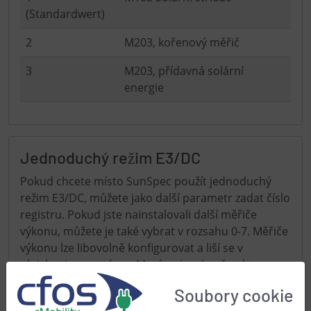
(Standardwert)
2
M203, kořenový měřič
3
M203, přídavná solární
energie
Jednoduchý režim E3/DC
Pokud chcete místo SunSpec použít jednoduchý
režim E3/DC, můžete jako další parametr zadat číslo
registru. Pokud jste nainstalovali další měřiče
výkonu, můžete je také vybrat v rozsahu 0-7. Měřiče
výkonu lze libovolně konfigurovat a liší se v
závislosti na systému. Musíte si vyzkoušet, kterou
hodnotu (spotřeba v síti, výroba z fotovoltaiky,
Soubory cookie
baterie) zaznamenává měřič výkonu. Výhodou