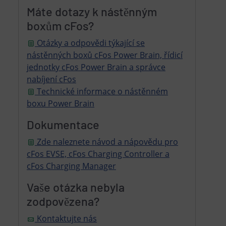
Máte dotazy k nástěnným
boxům cFos?
Otázky a odpovědi týkající se
nástěnných boxů cFos Power Brain, řídicí
jednotky cFos Power Brain a správce
nabíjení cFos
Technické informace o nástěnném
boxu Power Brain
Dokumentace
Zde naleznete návod a nápovědu pro
cFos EVSE, cFos Charging Controller a
cFos Charging Manager
Vaše otázka nebyla
zodpovězena?
Kontaktujte nás