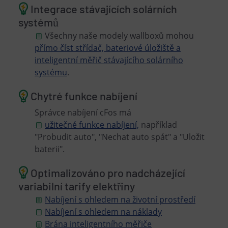
Integrace stávajících solárních
systémů
Všechny naše modely wallboxů mohou
přímo číst střídač, bateriové úložiště a
inteligentní měřič stávajícího solárního
systému
.
Chytré funkce nabíjení
Správce nabíjení cFos má
užitečné funkce nabíjení,
například
"Probudit auto", "Nechat auto spát" a "Uložit
baterii".
Optimalizováno pro nadcházející
variabilní tarify elektřiny
Nabíjení s ohledem na životní prostředí
Nabíjení s ohledem na náklady
Brána inteligentního měřiče