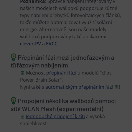
Poznámka
: Správce nabíjení integrovaný v
našich modelech wallboxů podporuje různé
typy nabíjení přebytků fotovoltaických článků,
takže můžete optimalizovat využití solární
energie. Alternativně jsou naše modely
wallboxů podporovány také aplikacemi
clever-PV
a
EVCC
.
Přepínání fází mezi jednofázovým a
třífázovým nabíjením
Možnost
přepínání fází
u modelů "cFos
Power Brain Solar".
Nyní také s
automatickým přepínáním fází
!
Propojení několika wallboxů pomocí
sítě WLAN Mesh (experimentální)
Jednoduché připojení k síti
a vysoká
spolehlivost.