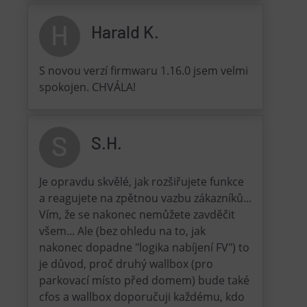
H
Harald K.
S novou verzí firmwaru 1.16.0 jsem velmi
spokojen. CHVÁLA!
S
S.H.
Je opravdu skvělé, jak rozšiřujete funkce
a reagujete na zpětnou vazbu zákazníků...
Vím, že se nakonec nemůžete zavděčit
všem... Ale (bez ohledu na to, jak
nakonec dopadne "logika nabíjení FV") to
je důvod, proč druhý wallbox (pro
parkovací místo před domem) bude také
cfos a wallbox doporučuji každému, kdo