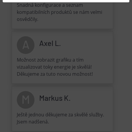
Snadná konfigurace a seznam
kompatibilních produktů se nám velmi
osvědčily.
A
Axel L.
Možnost zobrazit grafiku a tím
vizualizovat toky energie je skvělá!
Děkujeme za tuto novou možnost!
M
Markus K.
Ještě jednou děkujeme za skvělé služby.
Jsem nadšená.