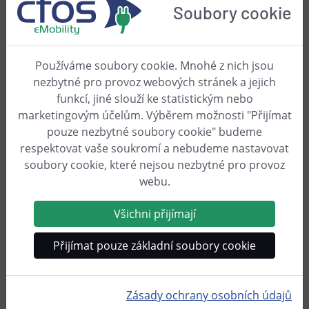
je sluneční záření nízké.
Soubory cookie
koupit cFos EVSE Solar nyní
(Přesměrování na Shopify)
Používáme soubory cookie. Mnohé z nich jsou
nezbytné pro provoz webových stránek a jejich
funkcí, jiné slouží ke statistickým nebo
marketingovým účelům. Výběrem možnosti "Přijímat
pouze nezbytné soubory cookie" budeme
Skóre 1,4 (VELMI DOBRÝ)
ve
respektovat vaše soukromí a nebudeme nastavovat
zkušebním protokolu "HAUS &
soubory cookie, které nejsou nezbytné pro provoz
GARTEN TEST 04/24"
webu.
Všichni přijímají
Co o nás říkají naši zákazníci
Přijímat pouze základní soubory cookie
M
Michael B.
Zásady ochrany osobních údajů