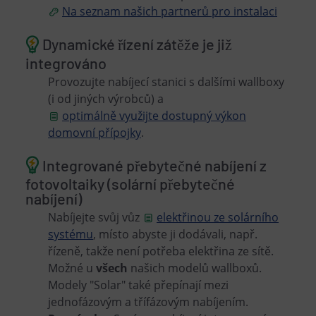
Na seznam našich partnerů pro instalaci
Dynamické řízení zátěže je již
integrováno
Provozujte nabíjecí stanici s dalšími wallboxy
(i od jiných výrobců) a
optimálně využijte dostupný výkon
domovní přípojky
.
Integrované přebytečné nabíjení z
fotovoltaiky (solární přebytečné
nabíjení)
Nabíjejte svůj vůz
elektřinou ze solárního
systému
, místo abyste ji dodávali, např.
řízeně, takže není potřeba elektřina ze sítě.
Možné u
všech
našich modelů wallboxů.
Modely "Solar" také přepínají mezi
jednofázovým a třífázovým nabíjením.