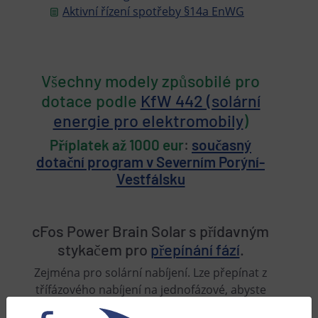
Aktivní řízení spotřeby §14a EnWG
Všechny modely způsobilé pro
dotace podle
KfW 442 (solární
energie pro elektromobily
)
Příplatek až 1000 eur
:
současný
dotační program v Severním Porýní-
Vestfálsku
cFos Power Brain Solar s přídavným
stykačem pro
přepínání fází
.
Zejména pro solární nabíjení. Lze přepínat z
třífázového nabíjení na jednofázové, abyste
mohli využít přebytek slunečního záření, když