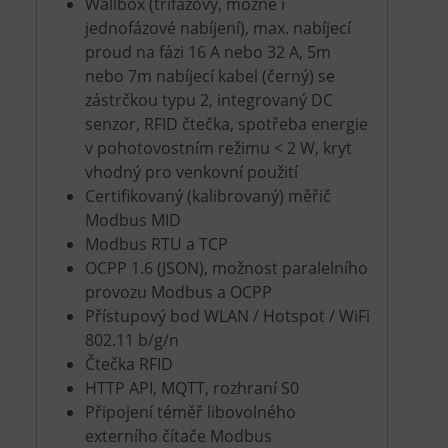
Wallbox (třífázový, možné i
jednofázové nabíjení), max. nabíjecí
proud na fázi 16 A nebo 32 A, 5m
nebo 7m nabíjecí kabel (černý) se
zástrčkou typu 2, integrovaný DC
senzor, RFID čtečka, spotřeba energie
v pohotovostním režimu < 2 W, kryt
vhodný pro venkovní použití
Certifikovaný (kalibrovaný) měřič
Modbus MID
Modbus RTU a TCP
OCPP 1.6 (JSON), možnost paralelního
provozu Modbus a OCPP
Přístupový bod WLAN / Hotspot / WiFi
802.11 b/g/n
Čtečka RFID
HTTP API, MQTT, rozhraní S0
Připojení téměř libovolného
externího čítače Modbus