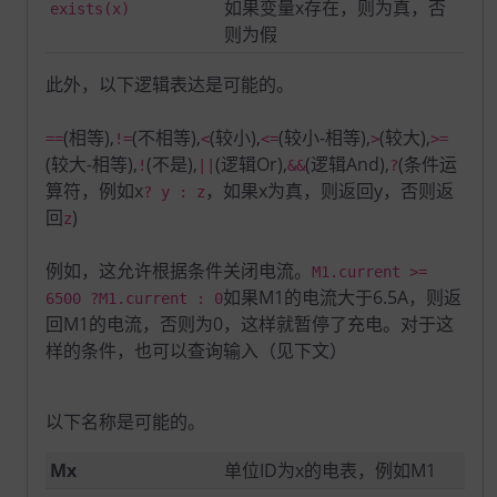
如果变量x存在，则为真，否
exists(x)
则为假
此外，以下逻辑表达是可能的。
(相等),
(不相等),
(较小),
(较小-相等),
(较大),
==
!=
<
<=
>
>=
(较大-相等),
(不是),
(逻辑Or),
(逻辑And),
(条件运
!
||
&&
?
算符，例如x
，如果x为真，则返回y，否则返
? y : z
回
)
z
例如，这允许根据条件关闭电流。
M1.current >=
如果M1的电流大于6.5A，则返
6500 ?M1.current : 0
回M1的电流，否则为0，这样就暂停了充电。对于这
样的条件，也可以查询输入（见下文）
以下名称是可能的。
Mx
单位ID为x的电表，例如M1