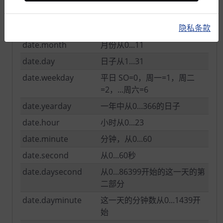
date
隐私条款
date.year
本年度
date.month
月份从0...11
date.day
日子从1...31
date.weekday
平日 SO=0，周一=1，周二
=2，...周六=6
date.yearday
一年中从0...366的日子
date.hour
小时从0...23
date.minute
分钟，从0...60
date.second
从0...60秒
date.daysecond
从0...86399开始的这一天的第
二部分
date.dayminute
这一天的分钟数从0...1439开
始