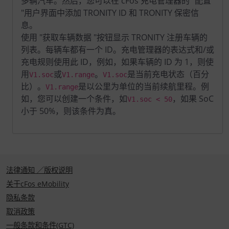
多辆汽车。然后，您可以在 cFos 充电管理器的 "配置
"用户界面中添加 TRONITY ID 和 TRONITY 保密信
息。
使用 "获取车辆数据 "按钮显示 TRONITY 注册车辆的
列表。每辆车都有一个 ID。充电管理器的表达式和/或
充电规则使用此 ID，例如，如果车辆的 ID 为 1，则使
用
或
。
是当前充电状态（百分
V1.soc
V1.range
V1.soc
比）。
是以公里为单位的当前续航里程。例
V1.range
如，您可以创建一个条件，如
，如果 SoC
V1.soc < 50
小于 50%，则该条件为真。
法律通知 ／版权说明
关于cFos eMobility
隐私条款
取消政策
一般条款和条件(GTC)