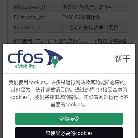
M1.current_l1
电表M1的电流，第1相
E2.import_wh
EVSE E2的消耗量
E3.power_w
E3 当前的充电功率（瓦特
如果使用 "表达式 "类型仪表的公式，也可以省略设备
ID。这样，字段名称就与该仪表相关，例如
"power_w "就是该仪表的功率（单位：瓦）。通过
饼干
"dt "可以实现一些扩展功能，例如在 "Expression "类
型的仪表中：
我们使用cookies。许多是运行网站及其功能所必需的，
作为 "import_wh "的计算公式
：
import_wh +
其他是为了统计或营销目的。通过选择 "只接受基本的
根据过去更新时间内的
M1.power_w * dt / 3600
cookies"，我们将尊重您的隐私，不设置网站运行所不
电量更新来源能量
需要的cookies。
作为 "power_w "的计算公式
：
（power_w * (20
power_w
可以平滑过去
- dt) + M1.
* dt）/ 20
全部接受
20 秒的功率。
全球变量
只接受必要的cookies