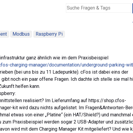
ent
Modbus
Raspberry Pi
nfrastruktur ganz ähnlich wie im dem Praxisbeispiel
cfos-charging-manager/documentation/underground-parking-wit
ieben (bei uns bis zu 11 Ladepunkte). cFos ist dabei eins der
ibt noch ein paar offene Fragen. Ich dachte ich stelle sie mal h
Zukunft helfen kann.
spberry:
nittstellen realisiert? Im Lieferumfang auf https://shop.cfos-
ager-kit wird dazu nichts aufgelistet. Im Fragen&Antworten-Ber
hmal etwas von einer „Platine“ (ein HAT/Shield?) und manchmal
u zum Praxisbeispiel werden sogar 2 USB-Adapter und zusätzli
avon wird mit dem Charging Manager Kit mitgeliefert? Und wie 