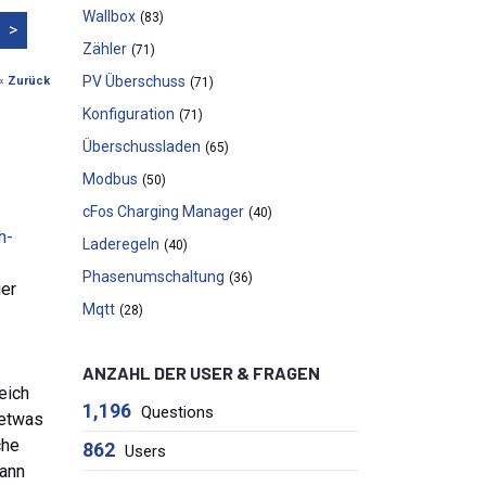
Wallbox
(83)
>
Zähler
(71)
PV Überschuss
« Zurück
(71)
Konfiguration
(71)
Überschussladen
(65)
Modbus
(50)
cFos Charging Manager
(40)
h-
Laderegeln
(40)
Phasenumschaltung
(36)
ier
Mqtt
(28)
ANZAHL DER USER & FRAGEN
eich
1,196
Questions
 etwas
che
862
Users
kann