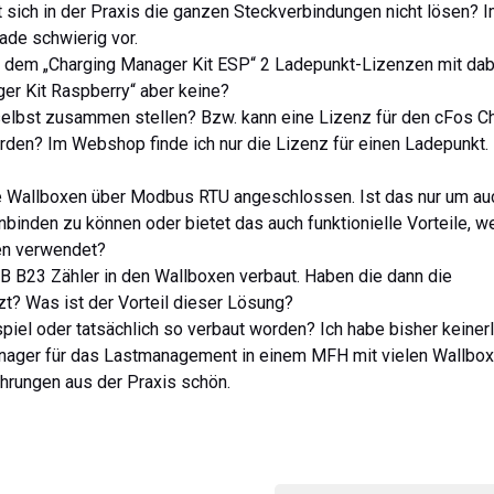
sich in der Praxis die ganzen Steckverbindungen nicht lösen? 
rade schwierig vor.
bei dem „Charging Manager Kit ESP“ 2 Ladepunkt-Lizenzen mit dab
er Kit Raspberry“ aber keine?
 selbst zusammen stellen? Bzw. kann eine Lizenz für den cFos C
den? Im Webshop finde ich nur die Lizenz für einen Ladepunkt.
ie Wallboxen über Modbus RTU angeschlossen. Ist das nur um au
nbinden zu können oder bietet das auch funktionielle Vorteile, w
en verwendet?
B B23 Zähler in den Wallboxen verbaut. Haben die dann die
t? Was ist der Vorteil dieser Lösung?
spiel oder tatsächlich so verbaut worden? Ich habe bisher keinerl
nager für das Lastmanagement in einem MFH mit vielen Wallbo
ahrungen aus der Praxis schön.