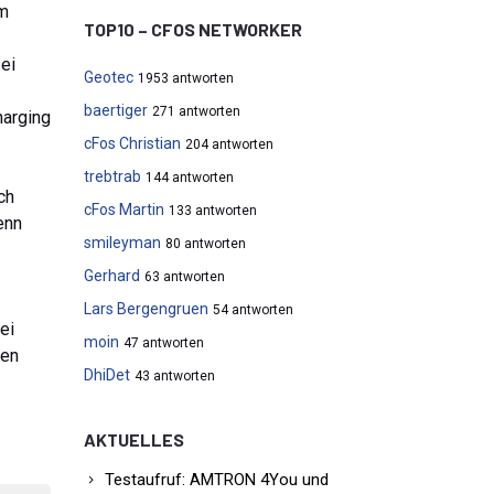
Im
TOP10 – CFOS NETWORKER
ei
Geotec
1953 antworten
baertiger
271 antworten
harging
cFos Christian
204 antworten
trebtrab
144 antworten
ch
cFos Martin
133 antworten
enn
smileyman
80 antworten
Gerhard
63 antworten
Lars Bergengruen
54 antworten
ei
moin
47 antworten
xen
DhiDet
43 antworten
AKTUELLES
Testaufruf: AMTRON 4You und