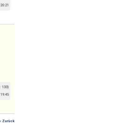
 20:21
: 133)
 19:45
« Zurück