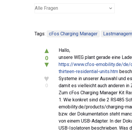
Tags:
cFos Charging Manager
Lastmanagem
▲
Hallo,
unsere WEG plant gerade eine Ladei
0
▼
https://www.cfos-emobility.de/de/
thirteen-residential-units.htm
beschr
♥
Systeme in unserer Auswahl und es g
damit es vielleicht auch anderen in 
0
Zum cFos Charging Manager Kit Ra
1. Wie konkret sind die 2 RS485 Sch
emobility.de/products/charging-man
bzw. der Dokumentation steht manc
von einem USB-Adapter. In der Dok
USB-Isolatoren beschrieben. Was d