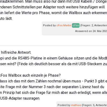
Schraubklemmen. Man muss also nur dann mit USB Kabeln / Donge
denen Schnittstellen per Adapter noch weitere hinzufügen will.
in liefert die Werte pro Phase, womit die Wallbox auch erkennen
to lädt.
Posted by
cFos Martin
cFos
(Fragen: 2, Antworten
Answered on 24. Mai 202
 hilfreiche Antwort.
aspi und die RS485-Platine in einem Gehäuse sitzen und die Mod
sen wird? (Finde ich deutlich besser als da mit USB-Steckern zu
r cFos Wallbox auch einzeln je Phase?
, dass ich das mit dem Zählen nochmal üben muss - Punkt 3 gibt 
weite Frage mit der Nummer 3 nach der separaten Lizenz hast du
Prinzip hat sich die Frage für mich aber auch erledigt, wenn all
 USB-Adapter rausragen.
Posted by
mathias
(Fragen: 5, Antworte