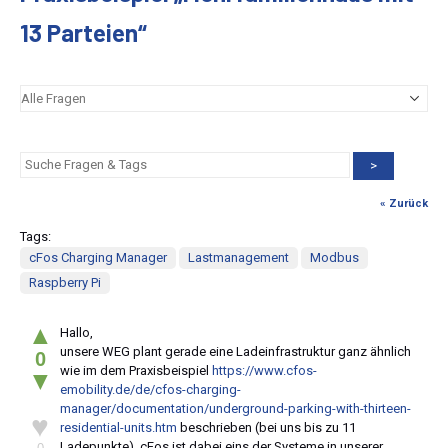
13 Parteien“
>
« Zurück
Tags:
cFos Charging Manager
Lastmanagement
Modbus
Raspberry Pi
▲
Hallo,
unsere WEG plant gerade eine Ladeinfrastruktur ganz ähnlich
0
wie im dem Praxisbeispiel
https://www.cfos-
▼
emobility.de/de/cfos-charging-
manager/documentation/underground-parking-with-thirteen-
♥
residential-units.htm
beschrieben (bei uns bis zu 11
Ladepunkte). cFos ist dabei eins der Systeme in unserer