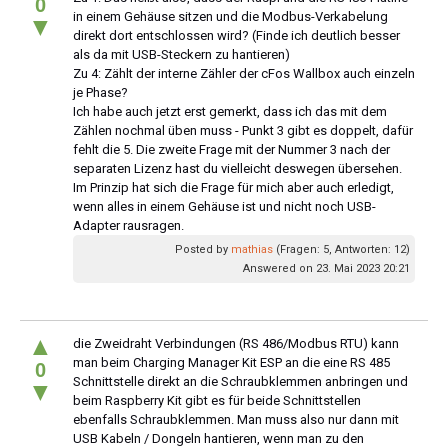
0
in einem Gehäuse sitzen und die Modbus-Verkabelung
▼
direkt dort entschlossen wird? (Finde ich deutlich besser
als da mit USB-Steckern zu hantieren)
Zu 4: Zählt der interne Zähler der cFos Wallbox auch einzeln
je Phase?
Ich habe auch jetzt erst gemerkt, dass ich das mit dem
Zählen nochmal üben muss - Punkt 3 gibt es doppelt, dafür
fehlt die 5. Die zweite Frage mit der Nummer 3 nach der
separaten Lizenz hast du vielleicht deswegen übersehen.
Im Prinzip hat sich die Frage für mich aber auch erledigt,
wenn alles in einem Gehäuse ist und nicht noch USB-
Adapter rausragen.
Posted by
mathias
(Fragen: 5, Antworten: 12)
Answered on 23. Mai 2023 20:21
▲
die Zweidraht Verbindungen (RS 486/Modbus RTU) kann
man beim Charging Manager Kit ESP an die eine RS 485
0
Schnittstelle direkt an die Schraubklemmen anbringen und
▼
beim Raspberry Kit gibt es für beide Schnittstellen
ebenfalls Schraubklemmen. Man muss also nur dann mit
USB Kabeln / Dongeln hantieren, wenn man zu den