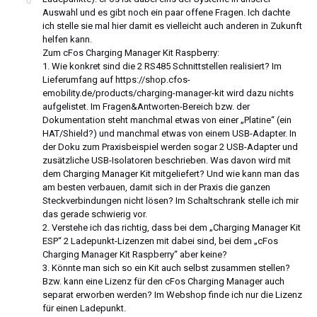
0
Auswahl und es gibt noch ein paar offene Fragen. Ich dachte
ich stelle sie mal hier damit es vielleicht auch anderen in Zukunft
helfen kann.
Zum cFos Charging Manager Kit Raspberry:
1. Wie konkret sind die 2 RS485 Schnittstellen realisiert? Im
Lieferumfang auf https://shop.cfos-
emobility.de/products/charging-manager-kit wird dazu nichts
aufgelistet. Im Fragen&Antworten-Bereich bzw. der
Dokumentation steht manchmal etwas von einer „Platine“ (ein
HAT/Shield?) und manchmal etwas von einem USB-Adapter. In
der Doku zum Praxisbeispiel werden sogar 2 USB-Adapter und
zusätzliche USB-Isolatoren beschrieben. Was davon wird mit
dem Charging Manager Kit mitgeliefert? Und wie kann man das
am besten verbauen, damit sich in der Praxis die ganzen
Steckverbindungen nicht lösen? Im Schaltschrank stelle ich mir
das gerade schwierig vor.
2. Verstehe ich das richtig, dass bei dem „Charging Manager Kit
ESP“ 2 Ladepunkt-Lizenzen mit dabei sind, bei dem „cFos
Charging Manager Kit Raspberry“ aber keine?
3. Könnte man sich so ein Kit auch selbst zusammen stellen?
Bzw. kann eine Lizenz für den cFos Charging Manager auch
separat erworben werden? Im Webshop finde ich nur die Lizenz
für einen Ladepunkt.