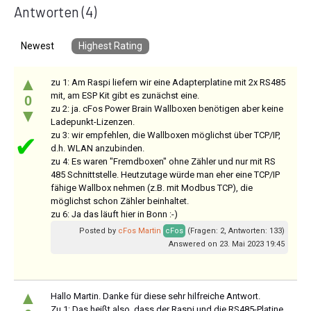
Antworten
(4)
Newest
Highest Rating
▲
zu 1: Am Raspi liefern wir eine Adapterplatine mit 2x RS485
mit, am ESP Kit gibt es zunächst eine.
0
zu 2: ja. cFos Power Brain Wallboxen benötigen aber keine
▼
Ladepunkt-Lizenzen.
zu 3: wir empfehlen, die Wallboxen möglichst über TCP/IP,
✔
d.h. WLAN anzubinden.
zu 4: Es waren "Fremdboxen" ohne Zähler und nur mit RS
485 Schnittstelle. Heutzutage würde man eher eine TCP/IP
fähige Wallbox nehmen (z.B. mit Modbus TCP), die
möglichst schon Zähler beinhaltet.
zu 6: Ja das läuft hier in Bonn :-)
Posted by
cFos Martin
cFos
(Fragen: 2, Antworten: 133)
Answered on 23. Mai 2023 19:45
▲
Hallo Martin. Danke für diese sehr hilfreiche Antwort.
Zu 1: Das heißt also, dass der Raspi und die RS485-Platine