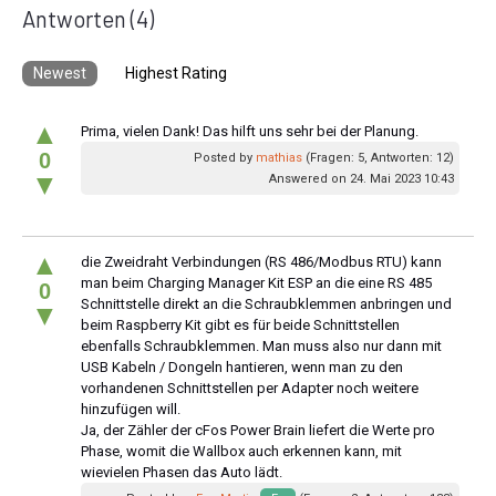
Antworten
(4)
Newest
Highest Rating
▲
Prima, vielen Dank! Das hilft uns sehr bei der Planung.
0
Posted by
mathias
(Fragen: 5, Antworten: 12)
▼
Answered on 24. Mai 2023 10:43
▲
die Zweidraht Verbindungen (RS 486/Modbus RTU) kann
man beim Charging Manager Kit ESP an die eine RS 485
0
Schnittstelle direkt an die Schraubklemmen anbringen und
▼
beim Raspberry Kit gibt es für beide Schnittstellen
ebenfalls Schraubklemmen. Man muss also nur dann mit
USB Kabeln / Dongeln hantieren, wenn man zu den
vorhandenen Schnittstellen per Adapter noch weitere
hinzufügen will.
Ja, der Zähler der cFos Power Brain liefert die Werte pro
Phase, womit die Wallbox auch erkennen kann, mit
wievielen Phasen das Auto lädt.