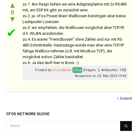
▲
zu 1: Am Raspi liefern wir eine Adapterplatine mit 2x RS485
mit, am ESP Kit gibt es zunächst eine.
0
zu 2: ja. cFos Power Brain Wallboxen benötigen aber keine
▼
Ladepunkt-Lizenzen.
zu 3: wir empfehlen, die Wallboxen möglichst über TCP/IP,
✔
d.h. WLAN anzubinden.
zu 4: Es waren "Fremdboxen" ohne Zähler und nur mit RS
485 Schnittstelle. Heutzutage würde man eher eine TCP/IP
fähige Wallbox nehmen (z.B. mit Modbus TCP), die
möglichst schon Zähler beinhaltet.
zu 6: Ja das läuft hier in Bonn :-)
Posted by
cFos Martin
cFos
(Fragen: 2, Antworten: 133)
Answered on 23. Mai 2023 19:45
« Zurück
CFOS NETWORK SUCHE