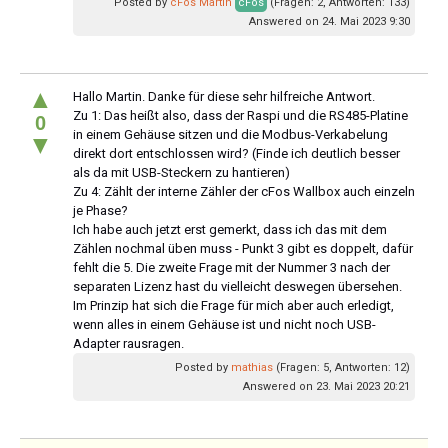
Posted by
cFos Martin
cFos
(Fragen: 2, Antworten: 133)
Answered on 24. Mai 2023 9:30
▲
Hallo Martin. Danke für diese sehr hilfreiche Antwort.
Zu 1: Das heißt also, dass der Raspi und die RS485-Platine
0
in einem Gehäuse sitzen und die Modbus-Verkabelung
▼
direkt dort entschlossen wird? (Finde ich deutlich besser
als da mit USB-Steckern zu hantieren)
Zu 4: Zählt der interne Zähler der cFos Wallbox auch einzeln
je Phase?
Ich habe auch jetzt erst gemerkt, dass ich das mit dem
Zählen nochmal üben muss - Punkt 3 gibt es doppelt, dafür
fehlt die 5. Die zweite Frage mit der Nummer 3 nach der
separaten Lizenz hast du vielleicht deswegen übersehen.
Im Prinzip hat sich die Frage für mich aber auch erledigt,
wenn alles in einem Gehäuse ist und nicht noch USB-
Adapter rausragen.
Posted by
mathias
(Fragen: 5, Antworten: 12)
Answered on 23. Mai 2023 20:21