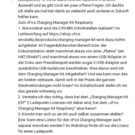
0
Auswahl und es gibt noch ein paar offene Fragen. Ich dachte
ich stelle sie mal hier damit es vielleicht auch anderen in Zukunft
helfen kann.
Zum cFos Charging Manager Kit Raspberry:
1. Wie konkret sind die 2 RS485 Schnittstellen realisiert? Im
Lieferumfang auf https://shop.cfos-
emobility.de/products/charging-manager-kit wird dazu nichts
aufgelistet. Im Fragen&Antworten-Bereich bzw. der
Dokumentation steht manchmal etwas von einer „Platine“ (ein
HAT/Shield?) und manchmal etwas von einem USB-Adapter. In
der Doku zum Praxisbeispiel werden sogar 2 USB-Adapter und
zusätzliche USB-Isolatoren beschrieben. Was davon wird mit
dem Charging Manager Kit mitgeliefert? Und wie kann man das
am besten verbauen, damit sich in der Praxis die ganzen
Steckverbindungen nicht lösen? Im Schaltschrank stelle ich mir
das gerade schwierig vor.
2. Verstehe ich das richtig, dass bei dem „Charging Manager Kit
ESP“ 2 Ladepunkt-Lizenzen mit dabei sind, bei dem „cFos
Charging Manager Kit Raspberry“ aber keine?
3. Könnte man sich so ein Kit auch selbst zusammen stellen?
Bzw. kann eine Lizenz für den cFos Charging Manager auch
separat erworben werden? Im Webshop finde ich nur die Lizenz
für einen Ladepunkt.