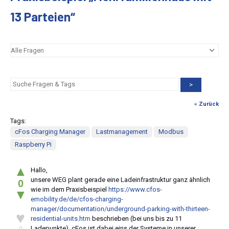
13 Parteien“
>
« Zurück
Tags:
cFos Charging Manager
Lastmanagement
Modbus
Raspberry Pi
▲
Hallo,
unsere WEG plant gerade eine Ladeinfrastruktur ganz ähnlich
0
wie im dem Praxisbeispiel
https://www.cfos-
▼
emobility.de/de/cfos-charging-
manager/documentation/underground-parking-with-thirteen-
♥
residential-units.htm
beschrieben (bei uns bis zu 11
Ladepunkte). cFos ist dabei eins der Systeme in unserer