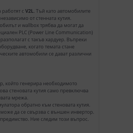
а работят с
V2L
. Тъй като автомобилите
независимо от стенната кутия.
обилът и wallbox трябва да могат да
ециален PLC (Power Line Communication)
разполагат с такъв хардуер. Въпреки
борудване, когато темата стане
ическите автомобили се дават различни
ор, който генерира необходимото
това стеновата кутия само превключва
овата мрежа.
мулатора обратно към стеновата кутия.
а може да се свързва с външен инвертор.
а предимство. Ние следим този въпрос.