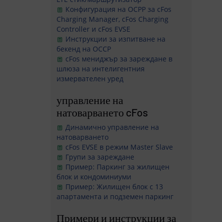
Конфигурация на OCPP за cFos
Charging Manager, cFos Charging
Controller и cFos EVSE
Инструкции за изпитване на
бекенд на OCCP
cFos мениджър за зареждане в
шлюза на интелигентния
измервателен уред
управление на
натоварването cFos
Динамично управление на
натоварването
cFos EVSE в режим Master Slave
Групи за зареждане
Пример: Паркинг за жилищен
блок и кондоминиуми
Пример: Жилищен блок с 13
апартамента и подземен паркинг
Примери и инструкции за