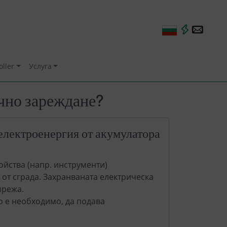
oller
Услуга
чно зареждане?
електроенергия от акумулатора
ойства (напр. инструменти)
 от сграда. Захранваната електрическа
мрежа.
ко е необходимо, да подава