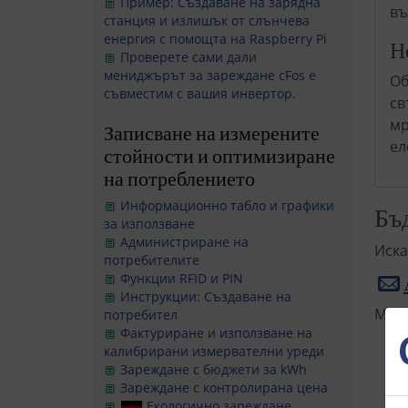
Пример: Създаване на зарядна
въ
станция и излишък от слънчева
енергия с помощта на Raspberry Pi
Н
Проверете сами дали
мениджърът за зареждане cFos е
Об
съвместим с вашия инвертор.
св
мр
Записване на измерените
ел
стойности и оптимизиране
на потреблението
Информационно табло и графики
Бъ
за използване
Администриране на
Иска
потребителите
Функции RFID и PIN
Инструкции: Създаване на
Моля
потребител
Фактуриране и използване на
калибрирани измервателни уреди
Зареждане с бюджети за kWh
Зареждане с контролирана цена
Екологично зареждане