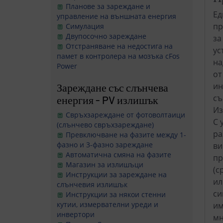
Планове за зареждане и
Ед
управление на външната енергия
пр
Симулация
Двупосочно зареждане
за
Отстраняване на недостига на
ус
памет в контролера на мозъка cFos
на
Power
от
ин
Зареждане със слънчева
съ
енергия - PV излишък
Из
Свръхзареждане от фотоволтаици
С 
(слънчево свръхзареждане)
ра
Превключване на фазите между 1-
фазно и 3-фазно зареждане
ви
Автоматична смяна на фазите
пр
Магазин за излишъци
(с
Инструкции за зареждане на
ил
слънчевия излишък
си
Инструкции за някои стенни
кутии, измервателни уреди и
им
инвертори
мн