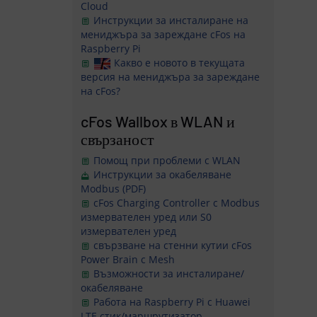
Cloud
Инструкции за инсталиране на
мениджъра за зареждане cFos на
Raspberry Pi
Какво е новото в текущата
версия на мениджъра за зареждане
на cFos?
cFos Wallbox в WLAN и
свързаност
Помощ при проблеми с WLAN
Инструкции за окабеляване
Modbus (PDF)
cFos Charging Controller с Modbus
измервателен уред или S0
измервателен уред
свързване на стенни кутии cFos
Power Brain с Mesh
Възможности за инсталиране/
окабеляване
Работа на Raspberry Pi с Huawei
LTE стик/маршрутизатор