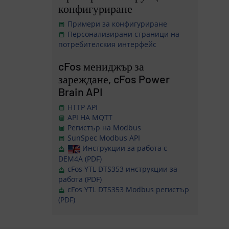
конфигуриране
Примери за конфигуриране
Персонализирани страници на
потребителския интерфейс
cFos мениджър за
зареждане, cFos Power
Brain API
HTTP API
API НА MQTT
Регистър на Modbus
SunSpec Modbus API
Инструкции за работа с
DEM4A (PDF)
cFos YTL DTS353 инструкции за
работа (PDF)
cFos YTL DTS353 Modbus регистър
(PDF)