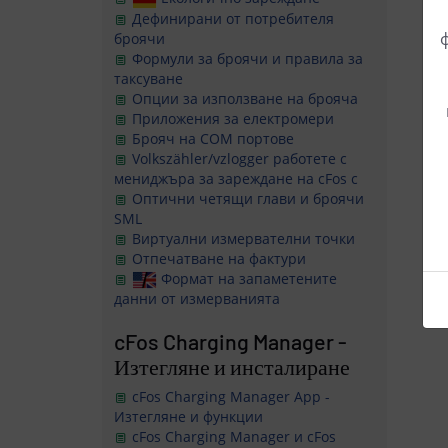
Дефинирани от потребителя
броячи
Формули за броячи и правила за
таксуване
Опции за използване на брояча
Приложения за електромери
Брояч на COM портове
Volkszähler/vzlogger
работете с
мениджъра за зареждане на cFos с
Оптични четящи глави и броячи
SML
Виртуални измервателни точки
Отпечатване на фактури
Формат на запаметените
данни от измерванията
cFos Charging Manager -
Изтегляне и инсталиране
cFos Charging Manager App -
Изтегляне и функции
cFos Charging Manager и cFos