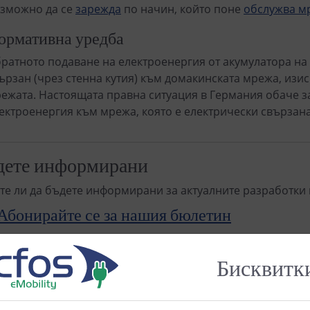
зможно да се
зарежда
по начин, който поне
обслужва м
ормативна уредба
ратното подаване на електроенергия от акумулатора на 
ързан (чрез стенна кутия) към домакинската мрежа, изи
ежата. Настоящата правна ситуация в Германия обаче з
ектроенергия към мрежа, която е електрически свързана 
дете информирани
те ли да бъдете информирани за актуалните разработки 
Абонирайте се за нашия бюлетин
, уверете се, че сте поставили отметка в полето
"Интерес
Бисквитк