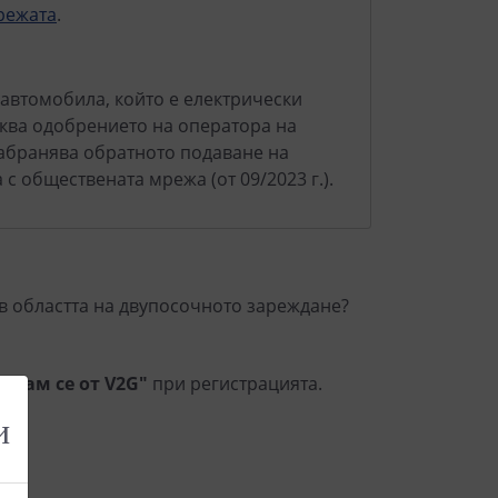
режата
.
автомобила, който е електрически
сква одобрението на оператора на
абранява обратното подаване на
с обществената мрежа (от 09/2023 г.).
в областта на двупосочното зареждане?
увам се от V2G"
при регистрацията.
и