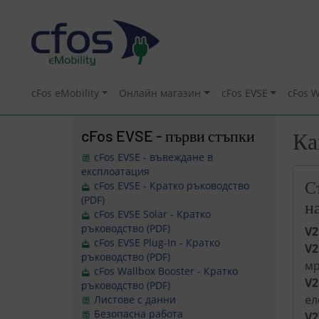
cFos eMobility
Онлайн магазин
cFos EVSE
cFos W
cFos EVSE - първи стъпки
Ка
cFos EVSE - въвеждане в
експлоатация
С
cFos EVSE - Кратко ръководство
(PDF)
н
cFos EVSE Solar - Кратко
ръководство (PDF)
V2
cFos EVSE Plug-In - Кратко
V2
ръководство (PDF)
мр
cFos Wallbox Booster - Кратко
V
ръководство (PDF)
ел
Листове с данни
Безопасна работа
V2