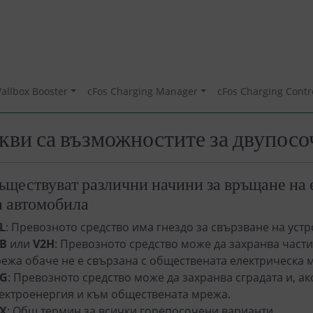
allbox Booster
cFos Charging Manager
cFos Charging Contr
кви са възможностите за двупосо
ъществуват различни начини за връщане на 
а автомобила
L
: Превозното средство има гнездо за свързване на устр
B
или
V2H
: Превозното средство може да захранва части
ежа обаче не е свързана с обществената електрическа 
2G
: Превозното средство може да захранва сградата и, а
ектроенергия и към обществената мрежа.
X
: Общ термин за всички горепосочени варианти.