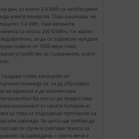
на ден, от които 3-4 kWh са необходими
жда електроенергия. Това означава, че
пацитет 3-4 kWh. Най-евтините
омента са около 260 €/кВтч, т.е. малко
ледователно, за да се задоволи нуждата
трува повече от 1000 евро плюс
нарно устройство за съхранение, което
нно.
 създава голям капацитет от
ързани помежду си, за да образуват
та на мрежата и да компенсира
 електромобил би могъл да предостави
лен контингент от своята батерия и/
ка за това са подходящи протоколи за
ва или зарежда. За целта ще трябва да
сно ще се случи и смятаме темата за
равило за зареждане, с което вече е