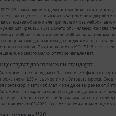
 09/2023 г. има някои модели автомобили, които могат д
ат отделен щепсел, е възможно устройствата да работят 
 да се подава обратно електричество чрез wallbox, автом
муникират чрез ISO 15118, което обикновено изисква сп
рдуер в wallbox. Нашите модели wallbox понастоящем не 
ва преценяваме дали можем да предложим платка за доо
стъпна на пазара. По отношение на ISO 15118 за електр
ещания, но много малко от тях се изпълняват.
ъществуват два възможни стандарта
 Автомобилът е оборудван с 1-фазен или 3-фазен инверт
прежение от 230 V, съвместимо с битовата мрежа. След 
оя контактор и автомобилът може да се захранва от бит
 Автомобилът захранва своя CCS щепсел директно от аку
 тази цел стеновата кутия трябва да има инвертор или д
настоящем (от 09/2023 г.) не е ясно кой стандарт ще им
редимства на
V2G