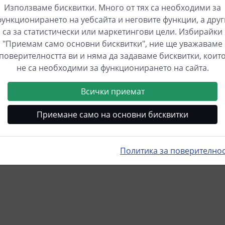
Използваме бисквитки. Много от тях са необходими за
функционирането на уебсайта и неговите функции, а друг
са за статистически или маркетингови цели. Избирайки
"Приемам само основни бисквитки", ние ще уважаваме
поверителността ви и няма да задаваме бисквитки, коит
не са необходими за функционирането на сайта.
Всички приемат
Приемане само на основни бисквитки
Политика за поверително