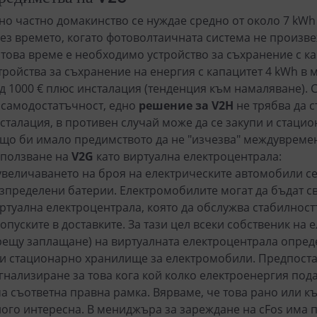
но частно домакинство се нуждае средно от около 7 kWh 
ез времето, когато фотоволтаичната система не произве
 това време е необходимо устройство за съхранение с ка
тройства за съхранение на енергия с капацитет 4 kWh в м
д 1000 € плюс инсталация (тенденция към намаляване). С
 самодостатъчност, едно
решение за V2H
не трябва да с
сталация, в противен случай може да се закупи и стацио
що би имало предимството да не "изчезва" междувреме
ползване на
V2G
като виртуална електроцентрала:
увеличаването на броя на електрическите автомобили се
зпределени батерии. Електромобилите могат да бъдат св
ртуална електроцентрала, която да обслужва стабилност
опуските в доставките. За тази цел всеки собственик на
рещу заплащане) на виртуалната електроцентрала опреде
и стационарно хранилище за електромобили. Предпостав
гнализиране за това кога кой колко електроенергия пода
а съответна правна рамка. Вярваме, че това рано или къ
ого интересна. В мениджъра за зареждане на cFos има п