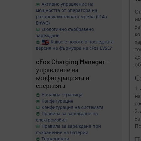
Активно управление на
мощността от оператора на
От
разпределителната мрежа (§14a
им
EnWG)
За
Екологично съобразено
ко
зареждане
ха
Какво е новото в последната
версия на фърмуера на cFos EVSE?
то
до
cFos Charging Manager -
об
управление на
С
конфигурацията и
енергията
1.
Начална страница
на
Конфигурация
св
Конфигурация на системата
2.
Правила за зареждане на
За
електромобил
По
Правила за зареждане при
съхранение на батерии
П
Термопомпи