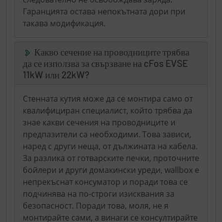
Гаранцията остава непокътната дори при
такава модификация.
Какво сечение на проводниците трябва
да се използва за свързване на cFos EVSE
11kW или 22kW?
Стенната кутия може да се монтира само от
квалифициран специалист, който трябва да
знае какви сечения на проводниците и
предпазители са необходими. Това зависи,
наред с други неща, от дължината на кабела.
За разлика от готварските печки, проточните
бойлери и други домакински уреди, wallbox е
непрекъснат консуматор и поради това се
подчинява на по-строги изисквания за
безопасност. Поради това, моля, не я
монтирайте сами, а винаги се консултирайте