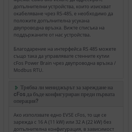
допълнителни устройства, които изискват
окабеляване чрез RS-485, е необходимо да
положите допълнителна усукана
двупроводна връзка. Вижте списъка на
поддържаните от нас устройства.
Благодарение на интерфейса RS 485 можете
също така да управлявате стенните кутии
cFos Power Brain чрез двупроводна връзка /
Modbus RTU.
Трябва ли мениджърът за зареждане на
cFos да бъде конфигуриран преди първата
операция?
Ако използвате едно EVSE cFos, то ще се
зарежда с 16 A (11 kW) или 32 A (22 kW) без
допълнителна конфигурация, в зависимост