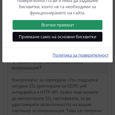
поверителността ви и няма да задаваме
включително трансформаторни уреди.
бисквитки, които не са необходими за
Препоръчваме ви Lovato DME 330, който се
функционирането на сайта.
доставя със сгъваеми трансформаторни
намотки 200 А, които са снабдени дори с 2 м
Всички приемат
изолиран захранващ кабел за 700 V. Можете
да зададете коефициента на трансформация
Приемане само на основни бисквитки
за трансформаторен измервателен уред в
мениджъра за зареждане cFos.
Политика за поверителност
Какво представлява защитената
комуникация?
Контролерът за зареждане cFos поддържа
сигурно SSL криптиране за OCPP, уеб
интерфейса и HTTP API. Освен това можете
да импортирате SSL сертификати, за да
удостоверите автентичността на вашия
партньор за комуникация. Това ще попречи