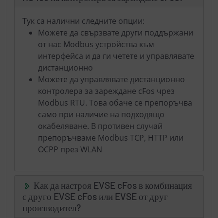
Тук са налични следните опции:
Можете да свързвате други поддържани
от нас Modbus устройства към
интерфейса и да ги четете и управлявате
дистанционно
Можете да управлявате дистанционно
контролера за зареждане cFos чрез
Modbus RTU. Това обаче се препоръчва
само при наличие на подходящо
окабеляване. В противен случай
препоръчваме Modbus TCP, HTTP или
OCPP през WLAN
Как да настроя EVSE cFos в комбинация
с друго EVSE cFos или EVSE от друг
производител?