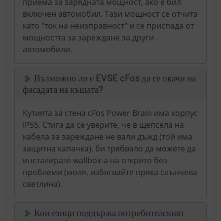
приема за зарядната мощност, ако е бил
включен автомобил. Тази мощност се отчита
като "ток на неизправност" и се приспада от
мощността за зареждане за други
автомобили.
Възможно ли е EVSE cFos да се окачи на
фасадата на къщата?
Кутията за стена cFos Power Brain има корпус
IP55. Стига да се уверите, че в щепсела на
кабела за зареждане не вали дъжд (той има
защитна капачка), би трябвало да можете да
инсталирате wallbox-а на открито без
проблеми (моля, избягвайте пряка слънчева
светлина).
Кои езици поддържа потребителският