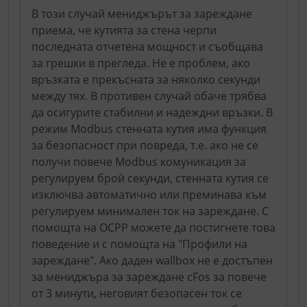
В този случай мениджърът за зареждане
приема, че кутията за стена черпи
последната отчетена мощност и съобщава
за грешки в прегледа. Не е проблем, ако
връзката е прекъсната за няколко секунди
между тях. В противен случай обаче трябва
да осигурите стабилни и надеждни връзки. В
режим Modbus стенната кутия има функция
за безопасност при повреда, т.е. ако не се
получи повече Modbus комуникация за
регулируем брой секунди, стенната кутия се
изключва автоматично или преминава към
регулируем минимален ток на зареждане. С
помощта на OCPP можете да постигнете това
поведение и с помощта на "Профили на
зареждане". Ако даден wallbox не е достъпен
за мениджъра за зареждане cFos за повече
от 3 минути, неговият безопасен ток се