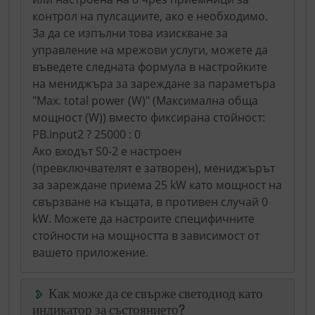
контрол на пулсациите, ако е необходимо.
За да се изпълни това изискване за
управление на мрежови услуги, можете да
въведете следната формула в настройките
на мениджъра за зареждане за параметъра
"Max. total power (W)" (Максимална обща
мощност (W)) вместо фиксирана стойност:
PB.input2 ? 25000 : 0
Ако входът S0-2 е настроен
(превключвателят е затворен), мениджърът
за зареждане приема 25 kW като мощност на
свързване на къщата, в противен случай 0
kW. Можете да настроите специфичните
стойности на мощността в зависимост от
вашето приложение.
Как може да се свърже светодиод като
индикатор за състоянието?