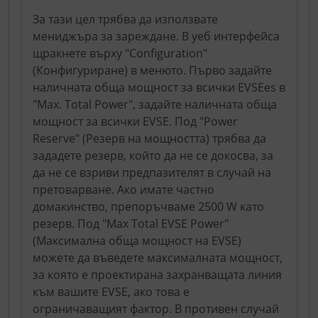
За тази цел трябва да използвате
мениджъра за зареждане. В уеб интерфейса
щракнете върху "Configuration"
(Конфигуриране) в менюто. Първо задайте
наличната обща мощност за всички EVSEes в
"Max. Total Power", задайте наличната обща
мощност за всички EVSE. Под "Power
Reserve" (Резерв на мощността) трябва да
зададете резерв, който да не се докосва, за
да не се взриви предпазителят в случай на
претоварване. Ако имате частно
домакинство, препоръчваме 2500 W като
резерв. Под "Max Total EVSE Power"
(Максимална обща мощност на EVSE)
можете да въведете максималната мощност,
за която е проектирана захранващата линия
към вашите EVSE, ако това е
ограничаващият фактор. В противен случай