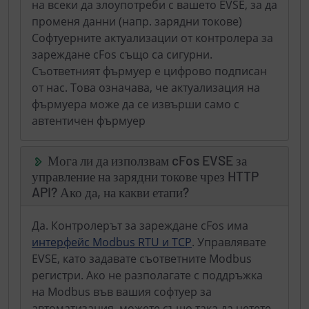
на всеки да злоупотреби с вашето EVSE, за да
променя данни (напр. зарядни токове)
Софтуерните актуализации от контролера за
зареждане cFos също са сигурни.
Съответният фърмуер е цифрово подписан
от нас. Това означава, че актуализация на
фърмуера може да се извърши само с
автентичен фърмуер
Мога ли да използвам cFos EVSE за
управление на зарядни токове чрез HTTP
API? Ако да, на какви етапи?
Да. Контролерът за зареждане cFos има
интерфейс Modbus RTU и TCP
. Управлявате
EVSE, като задавате съответните Modbus
регистри. Ако не разполагате с поддръжка
на Modbus във вашия софтуер за
автоматизация, можете също така да четете