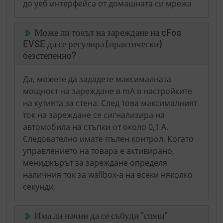
до уеб интерфейса от домашната си мрежа
Може ли токът на зареждане на cFos
EVSE да се регулира (практически)
безстепенно?
Да, можете да зададете максималната
мощност на зареждане в mA в настройките
на кутията за стена. След това максималният
ток на зареждане се сигнализира на
автомобила на стъпки от около 0,1 А.
Следователно имате пълен контрол. Когато
управлението на товара е активирано,
мениджърът за зареждане определя
наличния ток за wallbox-а на всеки няколко
секунди.
Има ли начин да се събуди "спящ"