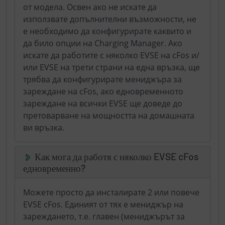
от модела. Освен ако не искате да
използвате допълнителни възможности, не
е необходимо да конфигурирате каквито и
да било опции на Charging Manager. Ако
искате да работите с няколко EVSE на cFos и/
или EVSE на трети страни на една връзка, ще
трябва да конфигурирате мениджъра за
зареждане на cFos, ако едновременното
зареждане на всички EVSE ще доведе до
претоварване на мощността на домашната
ви връзка.
Как мога да работя с няколко EVSE cFos
едновременно?
Можете просто да инсталирате 2 или повече
EVSE cFos. Единият от тях е мениджър на
зареждането, т.е. главен (мениджърът за