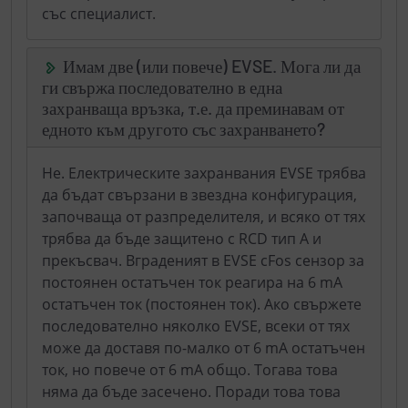
със специалист.
Имам две (или повече) EVSE. Мога ли да
ги свържа последователно в една
захранваща връзка, т.е. да преминавам от
едното към другото със захранването?
Не. Електрическите захранвания EVSE трябва
да бъдат свързани в звездна конфигурация,
започваща от разпределителя, и всяко от тях
трябва да бъде защитено с RCD тип А и
прекъсвач. Вграденият в EVSE cFos сензор за
постоянен остатъчен ток реагира на 6 mA
остатъчен ток (постоянен ток). Ако свържете
последователно няколко EVSE, всеки от тях
може да доставя по-малко от 6 mA остатъчен
ток, но повече от 6 mA общо. Тогава това
няма да бъде засечено. Поради това това