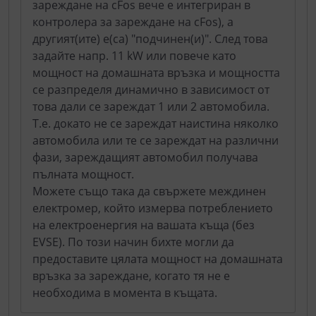
зареждане на cFos вече е интегриран в
контролера за зареждане на cFos), а
другият(ите) е(са) "подчинен(и)". След това
задайте напр. 11 kW или повече като
мощност на домашната връзка и мощността
се разпределя динамично в зависимост от
това дали се зареждат 1 или 2 автомобила.
Т.е. докато не се зареждат наистина няколко
автомобила или те се зареждат на различни
фази, зареждащият автомобил получава
пълната мощност.
Можете също така да свържете междинен
електромер, който измерва потреблението
на електроенергия на вашата къща (без
EVSE). По този начин бихте могли да
предоставите цялата мощност на домашната
връзка за зареждане, когато тя не е
необходима в момента в къщата.