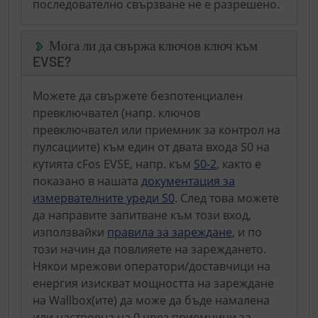
последователно свързване не е разрешено.
Мога ли да свържа ключов ключ към
EVSE?
Можете да свържете безпотенциален
превключвател (напр. ключов
превключвател или приемник за контрол на
пулсациите) към един от двата входа S0 на
кутията cFos EVSE, напр. към
S0-2
, както е
показано в нашата
документация за
измервателните уреди S0
. След това можете
да направите запитване към този вход,
използвайки
правила за зареждане
, и по
този начин да повлияете на зареждането.
Някои мрежови оператори/доставчици на
енергия изискват мощността на зареждане
на Wallbox(ите) да може да бъде намалена
или настроена на 0 чрез приемници за