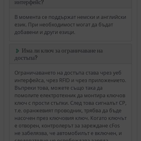
интерфейс?
В момента се поддържат немски и английски
език. При необходимост могат да бъдат
добавени и други езици.
Има ли ключ за ограничаване на
достъпа?
Ограничаването на достъпа става чрез уеб
интерфейса, чрез RFID и чрез приложението.
Въпреки това, можете също така да
помолите електротехник да монтира ключов
ключ с прости стъпки. След това сигналът CP,
т.е. оранжевият проводник, трябва да бъде
насочен през ключовия ключ. Когато ключът
е отворен, контролерът за зареждане cFos
не забелязва, че автомобилът е включен, и
следователно не освобождава заряда.