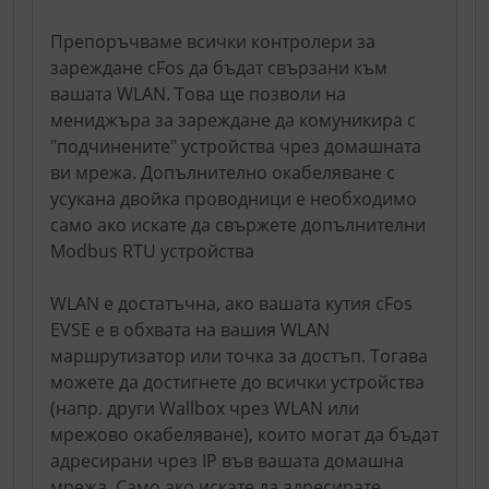
Препоръчваме всички контролери за
зареждане cFos да бъдат свързани към
вашата WLAN. Това ще позволи на
мениджъра за зареждане да комуникира с
"подчинените" устройства чрез домашната
ви мрежа. Допълнително окабеляване с
усукана двойка проводници е необходимо
само ако искате да свържете допълнителни
Modbus RTU устройства
WLAN е достатъчна, ако вашата кутия cFos
EVSE е в обхвата на вашия WLAN
маршрутизатор или точка за достъп. Тогава
можете да достигнете до всички устройства
(напр. други Wallbox чрез WLAN или
мрежово окабеляване), които могат да бъдат
адресирани чрез IP във вашата домашна
мрежа. Само ако искате да адресирате