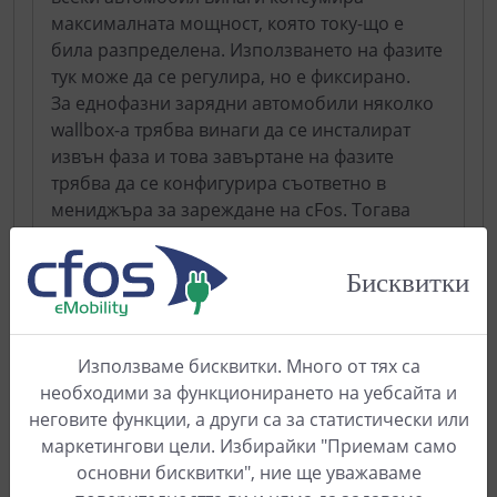
максималната мощност, която току-що е
била разпределена. Използването на фазите
тук може да се регулира, но е фиксирано.
За еднофазни зарядни автомобили няколко
wallbox-а трябва винаги да се инсталират
извън фаза и това завъртане на фазите
трябва да се конфигурира съответно в
мениджъра за зареждане на cFos. Тогава
мениджърът за зареждане може например
да осигури по 16 A на два автомобила, които
Бисквитки
се зареждат едновременно, с обща мощност
11 kW (3 x 16 A).
Използваме бисквитки. Много от тях са
Искам да измервам токове над 80 А. Как
необходими за функционирането на уебсайта и
да използвам трансформаторен метър?
неговите функции, а други са за статистически или
маркетингови цели. Избирайки "Приемам само
Мениджърът за таксуване на cFos може да
основни бисквитки", ние ще уважаваме
работи с различни измервателни уреди,