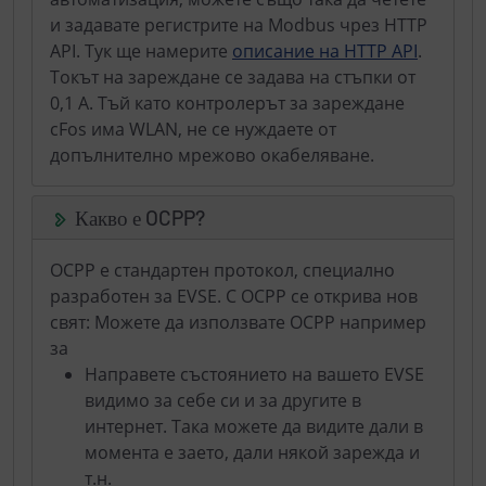
и задавате регистрите на Modbus чрез HTTP
API. Тук ще намерите
описание на HTTP API
.
Токът на зареждане се задава на стъпки от
0,1 А. Тъй като контролерът за зареждане
cFos има WLAN, не се нуждаете от
допълнително мрежово окабеляване.
Какво е OCPP?
OCPP е стандартен протокол, специално
разработен за EVSE. С OCPP се открива нов
свят: Можете да използвате OCPP например
за
Направете състоянието на вашето EVSE
видимо за себе си и за другите в
интернет. Така можете да видите дали в
момента е заето, дали някой зарежда и
т.н.