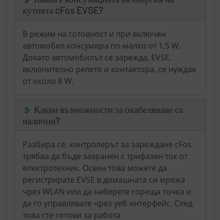
кутията cFos EVSE?
В режим на готовност и при включен
автомобил консумира по-малко от 1,5 W.
Докато автомобилът се зарежда, EVSE,
включително релето и контактора, се нуждае
от около 8 W.
Какви възможности за окабеляване са
налични?
Разбира се, контролерът за зареждане cFos
трябва да бъде захранен с трифазен ток от
електротехник. Освен това можете да
регистрирате EVSE в домашната си мрежа
чрез WLAN или да наберете гореща точка и
да го управлявате чрез уеб интерфейс. След
това сте готови за работа