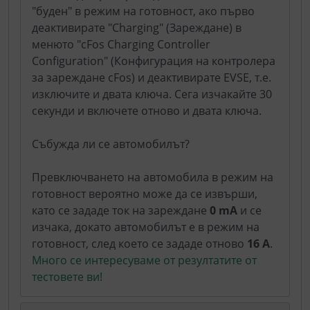
"буден" в режим на готовност, ако първо
деактивирате "Charging" (Зареждане) в
менюто "cFos Charging Controller
Configuration" (Конфигурация на контролера
за зареждане cFos) и деактивирате EVSE, т.е.
изключите и двата ключа. Сега изчакайте 30
секунди и включете отново и двата ключа.
Събужда ли се автомобилът?
Превключването на автомобила в режим на
готовност вероятно може да се извърши,
като се зададе ток на зареждане
0 mA
и се
изчака, докато автомобилът е в режим на
готовност, след което се зададе отново
16 А
.
Много се интересуваме от резултатите от
тестовете ви!