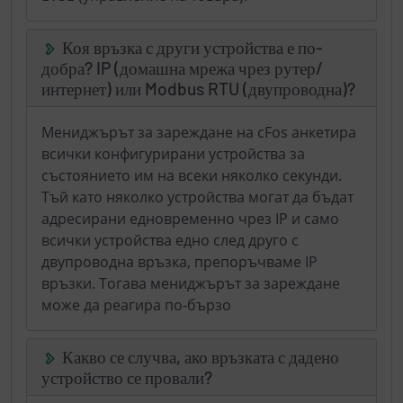
Коя връзка с други устройства е по-
добра? IP (домашна мрежа чрез рутер/
интернет) или Modbus RTU (двупроводна)?
Мениджърът за зареждане на cFos анкетира
всички конфигурирани устройства за
състоянието им на всеки няколко секунди.
Тъй като няколко устройства могат да бъдат
адресирани едновременно чрез IP и само
всички устройства едно след друго с
двупроводна връзка, препоръчваме IP
връзки. Тогава мениджърът за зареждане
може да реагира по-бързо
Какво се случва, ако връзката с дадено
устройство се провали?