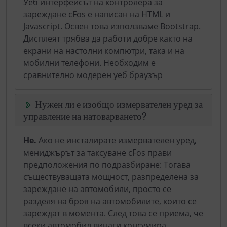
Уеб интерфейсът на контролера за
зареждане cFos е написан на HTML и
Javascript. Освен това използваме Bootstrap.
Дисплеят трябва да работи добре както на
екрани на настолни компютри, така и на
мобилни телефони. Необходим е
сравнително модерен уеб браузър
Нужен ли е изобщо измервателен уред за
управление на натоварването?
Не.
Ако не инсталирате измервателен уред,
мениджърът за таксуване cFos прави
предположения по подразбиране: Тогава
съществуващата мощност, разпределена за
зареждане на автомобили, просто се
разделя на броя на автомобилите, които се
зареждат в момента. След това се приема, че
всеки автомобил винаги консумира