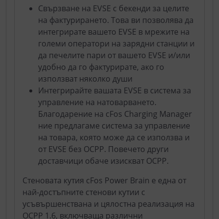
Свързване на EVSE с бекенди за целите
на фактурирането. Това ви позволява да
интегрирате вашето EVSE в мрежите на
големи оператори на зарядни станции и
да печелите пари от вашето EVSE и/или
удобно да го фактурирате, ако го
използват няколко души
Интегрирайте вашата EVSE в система за
управление на натоварването.
Благодарение на cFos Charging Manager
ние предлагаме система за управление
на товара, която може да се използва и
от EVSE без OCPP. Повечето други
доставчици обаче изискват OCPP.
Стеновата кутия cFos Power Brain е една от
най-достъпните стенови кутии с
усъвършенствана и цялостна реализация на
OCPP 1.6, включваща различни