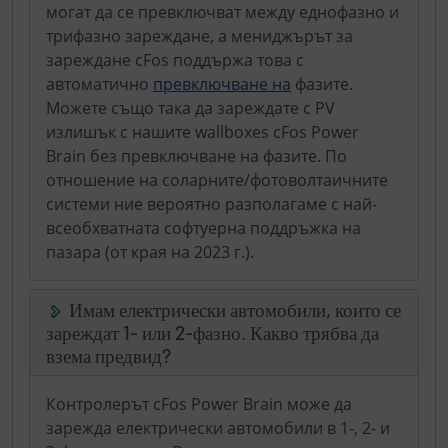
могат да се превключват между еднофазно и
трифазно зареждане, а мениджърът за
зареждане cFos поддържа това с
автоматично
превключване на
фазите.
Можете също така да зареждате с PV
излишък с нашите wallboxes cFos Power
Brain без превключване на фазите. По
отношение на соларните/фотоволтаичните
системи ние вероятно разполагаме с най-
всеобхватната софтуерна поддръжка на
пазара (от края на 2023 г.).
Имам електрически автомобили, които се
зареждат 1- или 2-фазно. Какво трябва да
взема предвид?
Контролерът cFos Power Brain може да
зарежда електрически автомобили в 1-, 2- и