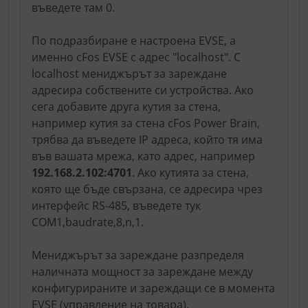
въведете там 0.
По подразбиране е настроена EVSE, а
именно cFos EVSE с адрес "localhost". С
localhost мениджърът за зареждане
адресира собствените си устройства. Ако
сега добавите друга кутия за стена,
например кутия за стена cFos Power Brain,
трябва да въведете IP адреса, който тя има
във вашата мрежа, като адрес, например
192.168.2.102:4701
. Ако кутията за стена,
която ще бъде свързана, се адресира чрез
интерфейс RS-485, въведете тук
COM1,baudrate,8,n,1.
Мениджърът за зареждане разпределя
наличната мощност за зареждане между
конфигурираните и зареждащи се в момента
EVSE (управление на товара).