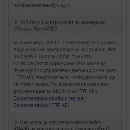
професионални функции.
Работи ли контролерът за зареждане
cFos и с OpenWB?
Към ноември 2020 г. не ни е известно да има
поддръжка на контролера за зареждане cFos
в OpenWB. Въпреки това, тъй като
контролерът за зареждане cFos може да
бъде удобно управляван дистанционно чрез
HTTP API, предполагаме, че поддръжката ще
се появи скоро. Ето връзките към нашата
документация за Modbus и HTTP API:
Documentation Modbus register
Documentation HTTP API
Как мога да използвам интерфейса
RS485 на контролера за зареждане cFos?