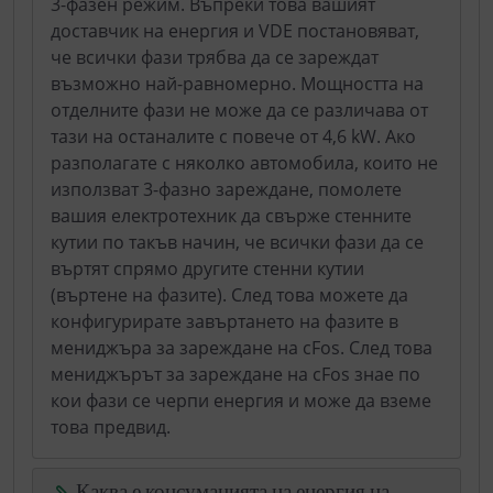
3-фазен режим. Въпреки това вашият
доставчик на енергия и VDE постановяват,
че всички фази трябва да се зареждат
възможно най-равномерно. Мощността на
отделните фази не може да се различава от
тази на останалите с повече от 4,6 kW. Ако
разполагате с няколко автомобила, които не
използват 3-фазно зареждане, помолете
вашия електротехник да свърже стенните
кутии по такъв начин, че всички фази да се
въртят спрямо другите стенни кутии
(въртене на фазите). След това можете да
конфигурирате завъртането на фазите в
мениджъра за зареждане на cFos. След това
мениджърът за зареждане на cFos знае по
кои фази се черпи енергия и може да вземе
това предвид.
Каква е консумацията на енергия на