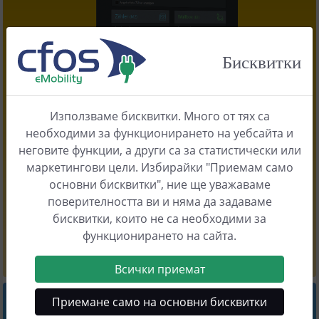
Бисквитки
Използваме бисквитки. Много от тях са
необходими за функционирането на уебсайта и
Версия
2.12
неговите функции, а други са за статистически или
cFos мениджър за зареждане
маркетингови цели. Избирайки "Приемам само
Управление на натоварването за множество стенни
основни бисквитки", ние ще уважаваме
кутии
поверителността ви и няма да задаваме
бисквитки, които не са необходими за
функционирането на сайта.
Научете повече
Всички приемат
Приемане само на основни бисквитки