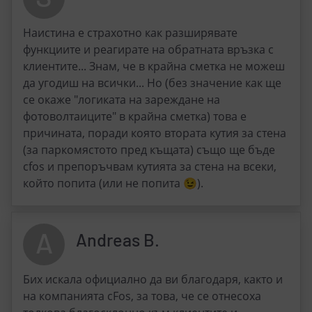
Наистина е страхотно как разширявате
функциите и реагирате на обратната връзка с
клиентите... Знам, че в крайна сметка не можеш
да угодиш на всички... Но (без значение как ще
се окаже "логиката на зареждане на
фотоволтаиците" в крайна сметка) това е
причината, поради която втората кутия за стена
(за паркомястото пред къщата) също ще бъде
cfos и препоръчвам кутията за стена на всеки,
който попита (или не попита 😉).
A
Andreas B.
Бих искала официално да ви благодаря, както и
на компанията cFos, за това, че се отнесоха