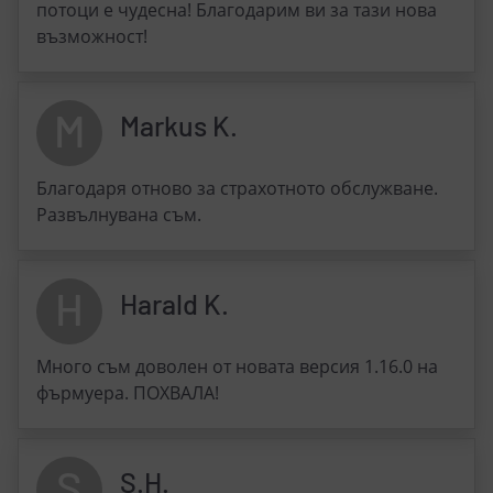
потоци е чудесна! Благодарим ви за тази нова
възможност!
M
Markus K.
Благодаря отново за страхотното обслужване.
Развълнувана съм.
H
Harald K.
Много съм доволен от новата версия 1.16.0 на
фърмуера. ПОХВАЛА!
S
S.H.