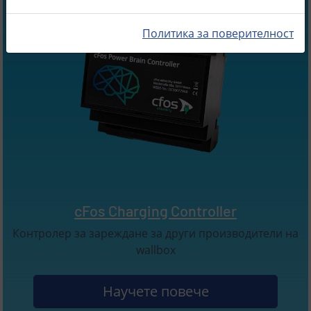
Политика за поверителност
cFos Charging Controller
Контролер за зареждане за други производители на
wallbox
Научете повече