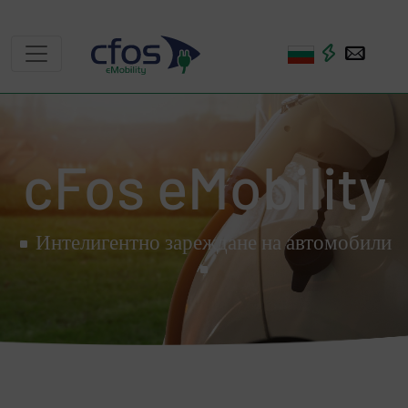
cFos eMobility
Интелигентно зареждане на автомобили