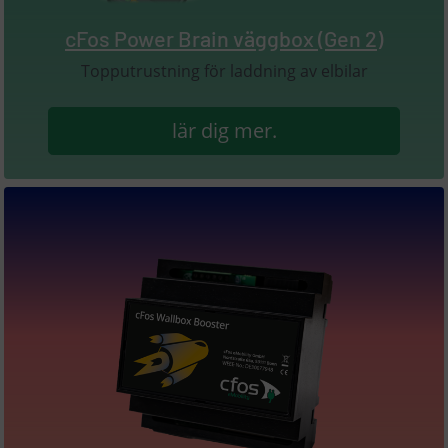
cFos Power Brain väggbox (Gen 2)
Topputrustning för laddning av elbilar
lär dig mer.