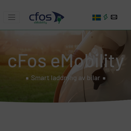
cFos eMobility
Smart laddning av bilar