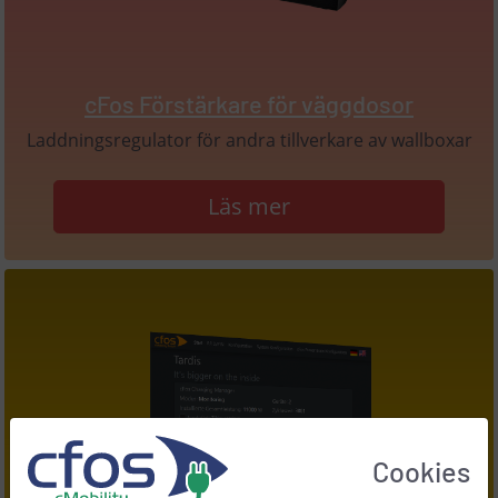
cFos Förstärkare för väggdosor
Laddningsregulator för andra tillverkare av wallboxar
Läs mer
Cookies