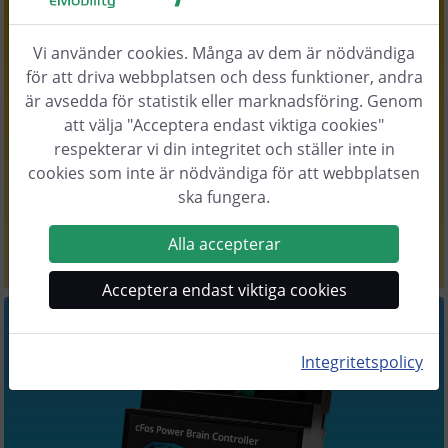
Vi använder cookies. Många av dem är nödvändiga
för att driva webbplatsen och dess funktioner, andra
är avsedda för statistik eller marknadsföring. Genom
Version
2.12
att välja "Acceptera endast viktiga cookies"
cFos Laddningsansvarig
respekterar vi din integritet och ställer inte in
cookies som inte är nödvändiga för att webbplatsen
Lasthantering för flera väggboxar
ska fungera.
lär dig mer.
Alla accepterar
Acceptera endast viktiga cookies
Integritetspolicy