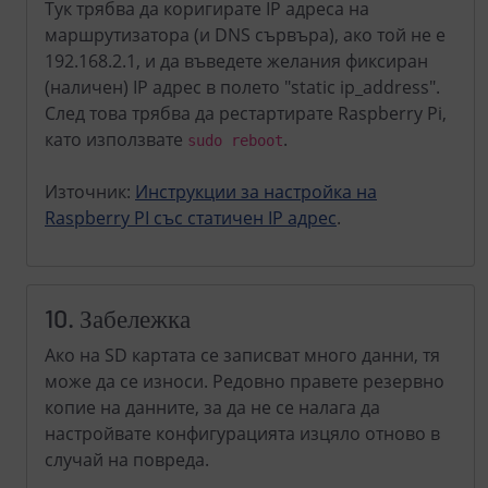
Тук трябва да коригирате IP адреса на
маршрутизатора (и DNS сървъра), ако той не е
192.168.2.1, и да въведете желания фиксиран
(наличен) IP адрес в полето "static ip_address".
След това трябва да рестартирате Raspberry Pi,
като използвате
.
sudo reboot
Източник:
Инструкции за настройка на
Raspberry PI със статичен IP адрес
.
10. Забележка
Ако на SD картата се записват много данни, тя
може да се износи. Редовно правете резервно
копие на данните, за да не се налага да
настройвате конфигурацията изцяло отново в
случай на повреда.