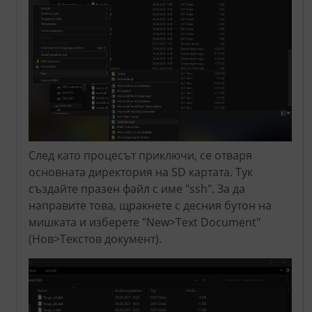
След като процесът приключи, се отваря
основната директория на SD картата. Тук
създайте празен файл с име "ssh". За да
направите това, щракнете с десния бутон на
мишката и изберете "New>Text Document"
(Нов>Текстов документ).