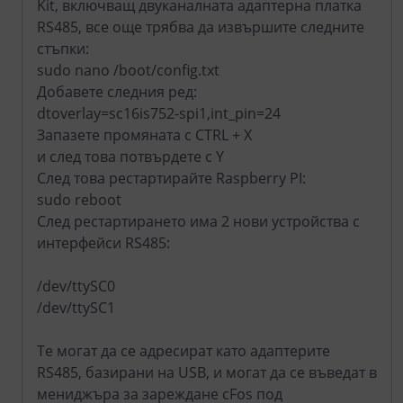
Kit, включващ двуканалната адаптерна платка
RS485, все още трябва да извършите следните
стъпки:
sudo nano /boot/config.txt
Добавете следния ред:
dtoverlay=sc16is752-spi1,int_pin=24
Запазете промяната с CTRL + X
и след това потвърдете с Y
След това рестартирайте Raspberry PI:
sudo reboot
След рестартирането има 2 нови устройства с
интерфейси RS485:
/dev/ttySC0
/dev/ttySC1
Те могат да се адресират като адаптерите
RS485, базирани на USB, и могат да се въведат в
мениджъра за зареждане cFos под