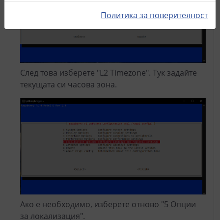
Политика за поверителност
След това изберете "L2 Timezone". Тук задайте
текущата си часова зона.
Ако е необходимо, изберете отново "5 Опции
за локализация".