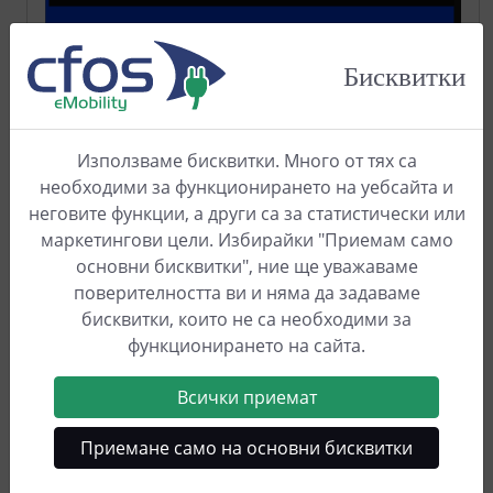
След това изберете "S3 Password" и задайте
Бисквитки
своя собствена парола.
Използваме бисквитки. Много от тях са
необходими за функционирането на уебсайта и
неговите функции, а други са за статистически или
маркетингови цели. Избирайки "Приемам само
основни бисквитки", ние ще уважаваме
поверителността ви и няма да задаваме
бисквитки, които не са необходими за
функционирането на сайта.
След това ще се върнете в главното меню. Тук
избирате "5 опции за локализация".
Всички приемат
Приемане само на основни бисквитки