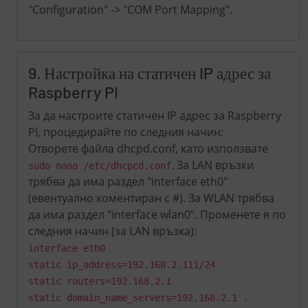
"Configuration" -> "COM Port Mapping".
9. Настройка на статичен IP адрес за
Raspberry PI
За да настроите статичен IP адрес за Raspberry
PI, процедирайте по следния начин:
Отворете файла dhcpd.conf, като използвате
. За LAN връзки
sudo nano /etc/dhcpcd.conf
трябва да има раздел "interface eth0"
(евентуално коментиран с #). За WLAN трябва
да има раздел "interface wlan0". Променете я по
следния начин (за LAN връзка):
interface eth0
static ip_address=192.168.2.111/24
static routers=192.168.2.1
static domain_name_servers=192.168.2.1 .