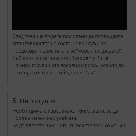
След това ще бъдете помолени да потвърдите
автентичността на хоста. Това служи за
предотвратяване на атаки "човек по средата".
Тъй като хостът (вашият Raspberry Pi) се
намира във вашата локална мрежа, можете да
потвърдите това съобщение с "да".
5. Институция
Необходима е известна конфигурация, за да
продължите с настройката.
За да влезете в менюто, въведете тази команда: