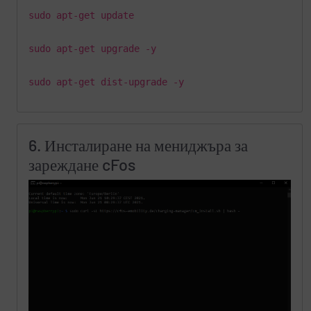
sudo apt-get update
sudo apt-get upgrade -y
sudo apt-get dist-upgrade -y
6. Инсталиране на мениджъра за
зареждане cFos