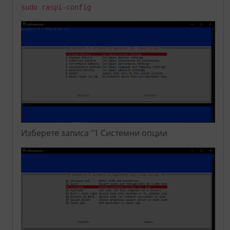
sudo raspi-config
Изберете записа "1 Системни опции