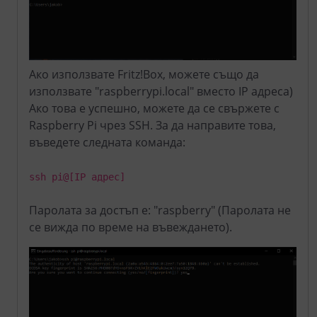
Ако използвате Fritz!Box, можете също да
използвате "raspberrypi.local" вместо IP адреса)
Ако това е успешно, можете да се свържете с
Raspberry Pi чрез SSH. За да направите това,
въведете следната команда:
ssh pi@[IP адрес]
Паролата за достъп е: "raspberry" (Паролата не
се вижда по време на въвеждането).