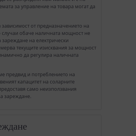
темата за управление на товара могат да
 зависимост от предназначението на
о случаи обаче наличната мощност не
за зареждане на електрически
змерва текущите изисквания за мощност
динамично да регулира наличната
ме предвид и потреблението на
веният капацитет на соларните
 предоставя само неизползвания
а зареждане.
еждане