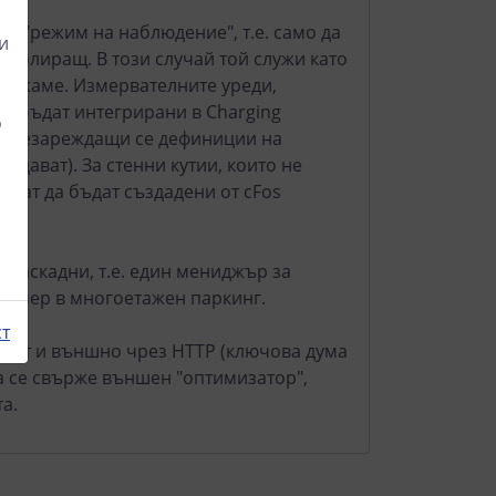
в "режим на наблюдение", т.е. само да
и
нтролиращ. В този случай той служи като
държаме. Измервателните уреди,
да бъдат интегрирани в Charging
о
т презареждащи се дефиниции на
здават). За стенни кутии, които не
огат да бъдат създадени от cFos
 каскадни, т.е. един мениджър за
ример в многоетажен паркинг.
ст
дават и външно чрез HTTP (ключова дума
да се свърже външен "оптимизатор",
а.