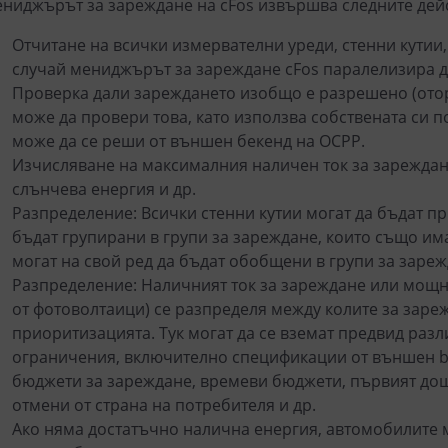
ниджърът за зареждане на cFos извършва следните дейст
Отчитане на всички измервателни уреди, стенни кутии,
случай мениджърът за зареждане cFos паралелизира до
Проверка дали зареждането изобщо е разрешено (ото
може да провери това, като използва собствената си 
може да се реши от външен бекенд на OCPP.
Изчисляване на максималния наличен ток за зареждане
слънчева енергия и др.
Разпределение: Всички стенни кутии могат да бъдат п
бъдат групирани в групи за зареждане, които също им
могат на свой ред да бъдат обобщени в групи за зареж
Разпределение: Наличният ток за зареждане или мощн
от фотоволтаици) се разпределя между колите за зареж
приоритизацията. Тук могат да се вземат предвид раз
ограничения, включително спецификации от външен b
бюджети за зареждане, времеви бюджети, първият дош
отмени от страна на потребителя и др.
Ако няма достатъчно налична енергия, автомобилите м