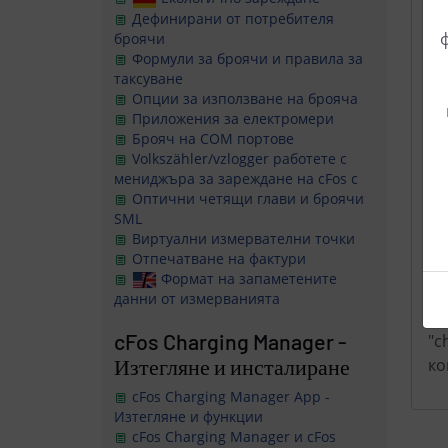
Дефинирани от потребителя
Ал
броячи
от
Формули за броячи и правила за
дв
таксуване
Опции за използване на брояча
ин
Приложения за електромери
Ma
Брояч на COM портове
из
Volkszähler/vzlogger
работете с
го
мениджъра за зареждане на cFos с
eM
Оптични четящи глави и броячи
SML
Виртуални измервателни точки
Ек
Отпечатване на фактури
за
Формат на запаметените
данни от измерванията
Ос
cFos Charging Manager -
"c
Изтегляне и инсталиране
ко
cFos Charging Manager App -
Изтегляне и функции
cFos Charging Manager и cFos