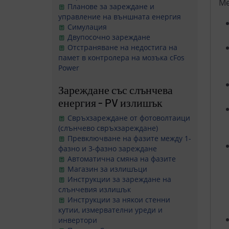
Ме
Планове за зареждане и
управление на външната енергия
Симулация
Двупосочно зареждане
Отстраняване на недостига на
памет в контролера на мозъка cFos
Power
Зареждане със слънчева
енергия - PV излишък
Свръхзареждане от фотоволтаици
(слънчево свръхзареждане)
Превключване на фазите между 1-
фазно и 3-фазно зареждане
Автоматична смяна на фазите
Магазин за излишъци
Инструкции за зареждане на
слънчевия излишък
Инструкции за някои стенни
кутии, измервателни уреди и
инвертори