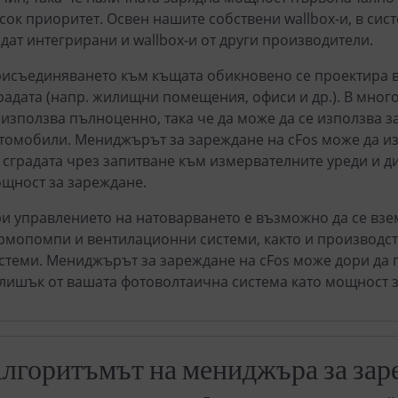
сок приоритет. Освен нашите собствени wallbox-и, в сис
дат интегрирани и wallbox-и от други производители.
исъединяването към къщата обикновено се проектира в
радата (напр. жилищни помещения, офиси и др.). В мног
 използва пълноценно, така че да може да се използва 
томобили. Мениджърът за зареждане на cFos може да и
 сградата чрез запитване към измервателните уреди и 
щност за зареждане.
и управлението на натоварването е възможно да се взе
рмопомпи и вентилационни системи, както и производст
стеми. Мениджърът за зареждане на cFos може дори да
лишък от вашата фотоволтаична система като мощност з
лгоритъмът на мениджъра за зар