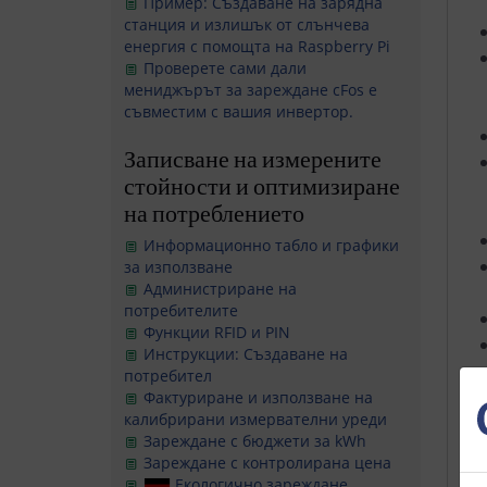
Пример: Създаване на зарядна
станция и излишък от слънчева
енергия с помощта на Raspberry Pi
Проверете сами дали
мениджърът за зареждане cFos е
съвместим с вашия инвертор.
Записване на измерените
стойности и оптимизиране
на потреблението
Информационно табло и графики
за използване
Администриране на
потребителите
Функции RFID и PIN
Инструкции: Създаване на
потребител
Фактуриране и използване на
калибрирани измервателни уреди
Зареждане с бюджети за kWh
Зареждане с контролирана цена
Екологично зареждане