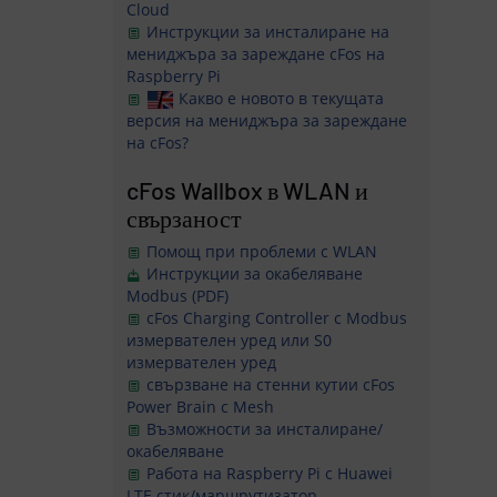
Cloud
Инструкции за инсталиране на
мениджъра за зареждане cFos на
Raspberry Pi
Какво е новото в текущата
версия на мениджъра за зареждане
на cFos?
cFos Wallbox в WLAN и
свързаност
Помощ при проблеми с WLAN
Инструкции за окабеляване
Modbus (PDF)
cFos Charging Controller с Modbus
измервателен уред или S0
измервателен уред
свързване на стенни кутии cFos
Power Brain с Mesh
Възможности за инсталиране/
окабеляване
Работа на Raspberry Pi с Huawei
LTE стик/маршрутизатор