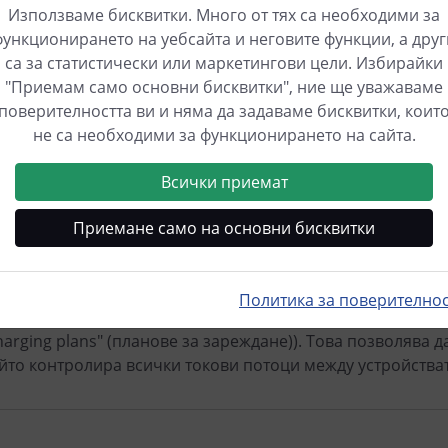
Използваме бисквитки. Много от тях са необходими за
тернативно, мениджърът за зареждане може да работи и 
функционирането на уебсайта и неговите функции, а друг
чита стойности и да не се намесва в качеството си на ко
са за статистически или маркетингови цели. Избирайки
игател за свързване на гамата от устройства, които под
"Приемам само основни бисквитки", ние ще уважаваме
верторите и системите за съхранение на батерии могат 
поверителността ви и няма да задаваме бисквитки, коит
nager, без да се променя програмата, като се използва
не са необходими за функционирането на сайта.
мервателни уреди (които потребителите също могат да съ
ворят на OCPP, са необходими малки "драйвери", които м
Всички приемат
obility.
Приемане само на основни бисквитки
земплярите на мениджъра за зареждане могат да бъдат и
реждане управлява други мениджъри за зареждане, нап
Политика за поверително
вен това действителните зарядни токове могат да се за
harging plans" (планове за зареждане)). Това позволява 
йто контролира всички токови потоци между устройстват