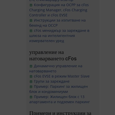
Конфигурация на OCPP за cFos
Charging Manager, cFos Charging
Controller и cFos EVSE
Инструкции за изпитване на
бекенд на OCCP
cFos мениджър за зареждане в
шлюза на интелигентния
измервателен уред
управление на
натоварването cFos
Динамично управление на
натоварването
cFos EVSE в режим Master Slave
Групи за зареждане
Пример: Паркинг за жилищен
блок и кондоминиуми
Пример: Жилищен блок с 13
апартамента и подземен паркинг
Примери и инструкции за