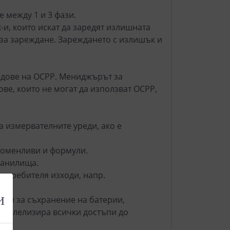
 между 1 и 3 фази.
и, които искат да заредят излишната
за зареждане. Зареждането с излишък и
дове на OCPP. Мениджърът за
ове, които не могат да използват OCPP,
 измервателните уреди, ако е
роменливи и формули.
ранилища.
отребителя изходи, напр.
и
еми за съхранение на батерии,
аралелизира всички достъпи до