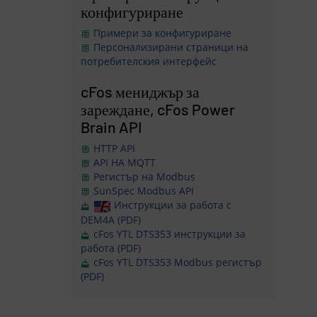
конфигуриране
Примери за конфигуриране
Персонализирани страници на
потребителския интерфейс
cFos мениджър за
зареждане, cFos Power
Brain API
HTTP API
API НА MQTT
Регистър на Modbus
SunSpec Modbus API
Инструкции за работа с
DEM4A (PDF)
cFos YTL DTS353 инструкции за
работа (PDF)
cFos YTL DTS353 Modbus регистър
(PDF)