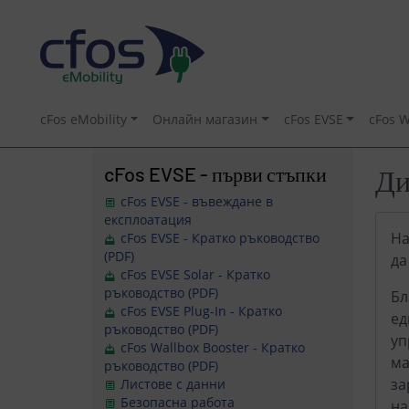
cFos eMobility
Онлайн магазин
cFos EVSE
cFos W
cFos EVSE - първи стъпки
Ди
cFos EVSE - въвеждане в
експлоатация
На
cFos EVSE - Кратко ръководство
(PDF)
да
cFos EVSE Solar - Кратко
ръководство (PDF)
Бл
cFos EVSE Plug-In - Кратко
ед
ръководство (PDF)
уп
cFos Wallbox Booster - Кратко
ма
ръководство (PDF)
за
Листове с данни
Безопасна работа
на