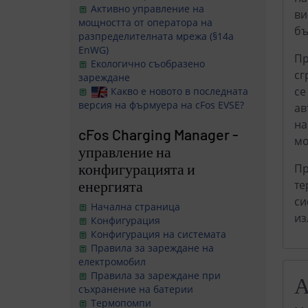
Активно управление на
ви
мощността от оператора на
бъ
разпределителната мрежа (§14a
EnWG)
Пр
Екологично съобразено
сг
зареждане
се
Какво е новото в последната
версия на фърмуера на cFos EVSE?
ав
на
cFos Charging Manager -
мо
управление на
конфигурацията и
Пр
енергията
те
си
Начална страница
из
Конфигурация
Конфигурация на системата
Правила за зареждане на
електромобил
Правила за зареждане при
А
съхранение на батерии
Термопомпи