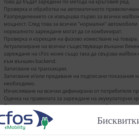
това да бъдат заредени по метода на кръговия ред.
Проверка и обработка на автоматичното превключване
Разпределението се извършва първо за всички wallbox-
мощност. След това за всички "нормални" автомобили 
нормалното зареждане могат да се комбинират.
Проверка и корекция на фазово изместване на товара.
Актуализиране на всички съществуващи външни бекен
зареждане на cFos може също така да свързва wallbox-
към външен backend.
Записване на транзакции.
Записване и/или предаване на подписани показания на
необходимо.
Изчисляване на всички дефинирани от потребителя п
Оценка на правилата за зареждане на акумулаторни х
Определяне на състоянието на всички дефинирани от п
превключващи контакти.
Бисквитк
Предаване на всички стойности към стенни кутии, сист
термопомпи и др. Мениджърът за зареждане на cFos п
устройствата.