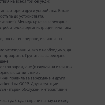
вия на всеки три секунди:
 инвертори и други устройства. В този
стъпа до устройствата.
ризация). Мениджърът за зареждане
потребителска администрация, или това
, ток на генериране, излишък на
риоритизирани и, ако е необходимо, да
ат приоритет. Групите за зареждане
дане.
ост за зареждане (в случай на излишък
дане в съответствие с
лични правила за зареждане и други
ackend на OCPP. Други функции:
ъл - първи обслужен, интерактивни
огат да бъдат спрени на пауза и след