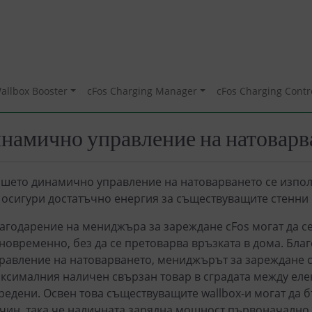
allbox Booster
cFos Charging Manager
cFos Charging Contr
намично управление на натоварв
шето динамично управление на натоварването се изпол
 осигури достатъчно енергия за съществуващите стенни 
агодарение на мениджъра за зареждане cFos могат да се
новременно, без да се претоварва връзката в дома. Бл
равление на натоварването, мениджърът за зареждане c
ксималния наличен свързан товар в сградата между еле
редени. Освен това съществуващите wallbox-и могат да
чин, така че наличната зарядна мощност първоначално д