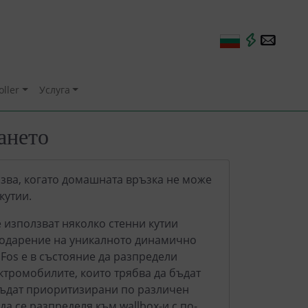
oller
Услуга
ането
зва, когато домашната връзка не може
кутии.
 използват няколко стенни кутии
агодарение на уникалното динамично
Fos е в състояние да разпредели
ктромобилите, които трябва да бъдат
 бъдат приоритизирани по различен
а се разпределя към wallbox-и с по-