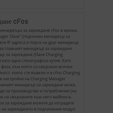
дане cFos
 мениджъра за зареждане cFos в мрежа.
nager Slave" (подчинен мениджър за
ете IP адреса и порта на друг мениджър
ова главният мениджър за зареждане
р за зареждане (Slave Charging
 като една стенографска кутия. Като
 фаза, към която са свързани всички
ност, която сте въвели и в cFos Charging
е настройки на Charging Manager
иненият мениджър за зареждане може,
ди за производство и потребление (на
е на свързаните към него wallbox-и.
и за зареждане можете да изградите
о на зареждането в подчинения модул.