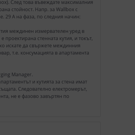
box). След това въвеждате максималния
ана стойност. Напр. за Wallbox с
е. 29 А на фаза, по следния начин:
атия междинен измервателен уред в
 е проектирана стенната кутия, и токът,
Ако искате да свържете междинния
овар, т.е. консумацията в апартамента
rging Manager.
партаментът и кутията за стена имат
къщата. Следователно електромерът,
нта, не е фазово завъртян по