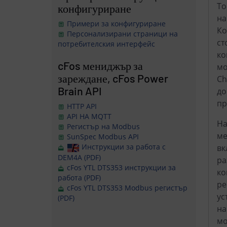
То
конфигуриране
на
Примери за конфигуриране
Ко
Персонализирани страници на
ст
потребителския интерфейс
ко
cFos мениджър за
мо
зареждане, cFos Power
Ch
Brain API
до
пр
HTTP API
API НА MQTT
На
Регистър на Modbus
ме
SunSpec Modbus API
Инструкции за работа с
вк
DEM4A (PDF)
ра
cFos YTL DTS353 инструкции за
ко
работа (PDF)
ре
cFos YTL DTS353 Modbus регистър
ус
(PDF)
на
мо