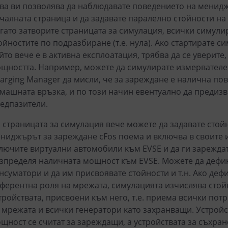
ва ви позволява да наблюдавате поведението на менидж
чалната страница и да задавате паралелно стойности на
гато затворите страницата за симулация, всички симули
ойностите по подразбиране (т.е. нула). Ако стартирате 
йто вече е в активна експлоатация, трябва да се уверите
щността. Например, можете да симулирате измервателен
arging Manager да мисли, че за зареждане е налична по
машната връзка, и по този начин евентуално да предиз
едпазители.
 страницата за симулация вече можете да задавате стойн
ниджърът за зареждане cFos поема и включва в своите
лючите виртуални автомобили към EVSE и да ги зареждат
зпределя наличната мощност към EVSE. Можете да дефи
нсуматори и да им присвоявате стойности и т.н. Ако де
ферентна роля на мрежата, симулацията изчислява стойн
тройствата, присвоени към него, т.е. приема всички пот
 мрежата и всички генератори като захранващи. Устрой
щност се считат за зареждащи, а устройствата за съхран