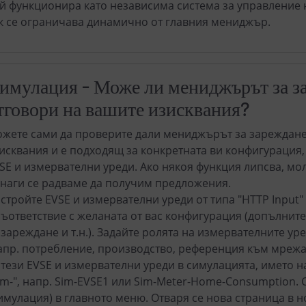
й функционира като независима система за управление 
к се ограничава динамично от главния мениджър.
имулация - Може ли мениджърът за за
тговори на вашите изисквания?
жете сами да проверите дали мениджърът за зареждане 
исквания и е подходящ за конкретната ви конфигурация,
SE и измервателни уреди. Ако някоя функция липсва, моля
наги се радваме да получим предложения.
стройте EVSE и измервателни уреди от типа "HTTP Input"
съответствие с желаната от вас конфигурация (допълните
 зареждане и т.н.). Задайте ролята на измервателните ур
апр. потребление, производство, референция към мрежат
 тези EVSE и измервателни уреди в симулацията, името н
im-", напр. Sim-EVSE1 или Sim-Meter-Home-Consumption. 
имулация) в главното меню. Отваря се нова страница в 