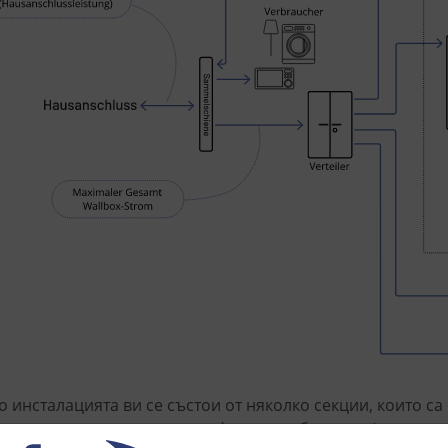
о инсталацията ви се състои от няколко секции, които с
апример от шина или специфично окабеляване), можете д