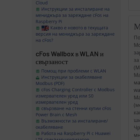
Cloud
Инструкции за инсталиране на
мениджъра за зареждане cFos на
Raspberry Pi
М
Какво е новото в текущата
версия на мениджъра за зареждане
По
на cFos?
Мо
за
cFos Wallbox в WLAN и
за
свързаност
(M
Помощ при проблеми с WLAN
Ma
Инструкции за окабеляване
ма
Modbus (PDF)
wa
cFos Charging Controller с Modbus
измервателен уред или S0
Ma
измервателен уред
(м
свързване на стенни кутии cFos
ка
Power Brain с Mesh
ши
Възможности за инсталиране/
Чр
окабеляване
Работа на Raspberry Pi с Huawei
мн
LTE стик/маршрутизатор