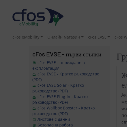
cFos eMobility
Онлайн магазин
cFos EVSE
cFos W
cFos EVSE - първи стъпки
Гр
cFos EVSE - въвеждане в
експлоатация
Ж
cFos EVSE - Кратко ръководство
(PDF)
е
cFos EVSE Solar - Кратко
ръководство (PDF)
Ак
cFos EVSE Plug-In - Кратко
ме
ръководство (PDF)
cFos Wallbox Booster - Кратко
wa
ръководство (PDF)
по
Листове с данни
св
Безопасна работа