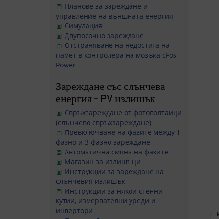
Планове за зареждане и
управление на външната енергия
Симулация
Двупосочно зареждане
Отстраняване на недостига на
памет в контролера на мозъка cFos
Power
Зареждане със слънчева
енергия - PV излишък
Свръхзареждане от фотоволтаици
(слънчево свръхзареждане)
Превключване на фазите между 1-
фазно и 3-фазно зареждане
Автоматична смяна на фазите
Магазин за излишъци
Инструкции за зареждане на
слънчевия излишък
Инструкции за някои стенни
кутии, измервателни уреди и
инвертори