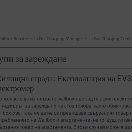
allbox Booster
cFos Charging Manager
cFos Charging Contr
упи за зареждане
илищна сграда: Експлоатация на EVS
лектромер
о желаете да използвате wallbox-ове зад плоския електр
ниджърът за зареждане на cFos трябва, както обикновен
llbox-ове, така че да не се превишава свързаният товар 
треблението на Wallbox и апартамента (напр. душ, готвен
ързания товар на апартамента. В този случай можете д