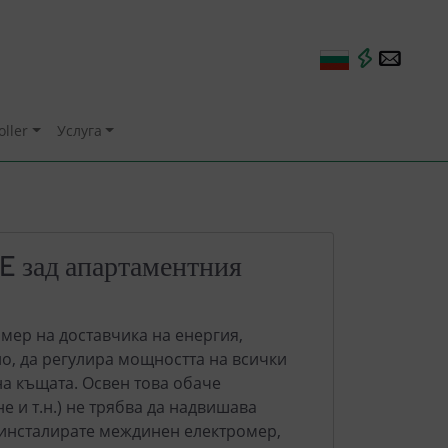
oller
Услуга
E зад апартаментния
омер на доставчика на енергия,
о, да регулира мощността на всички
на къщата. Освен това обаче
е и т.н.) не трябва да надвишава
а инсталирате междинен електромер,