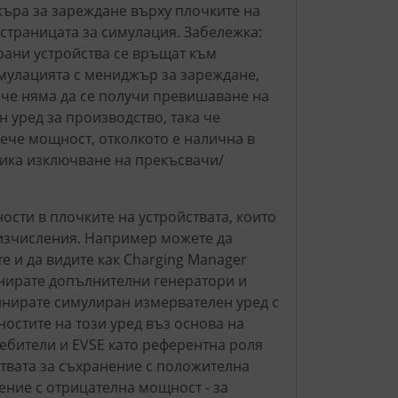
ъра за зареждане върху плочките на
 страницата за симулация. Забележка:
рани устройства се връщат към
симулацията с мениджър за зареждане,
, че няма да се получи превишаване на
 уред за производство, така че
вече мощност, отколкото е налична в
вика изключване на прекъсвачи/
ости в плочките на устройствата, които
 изчисления. Например можете да
е и да видите как Charging Manager
нирате допълнителни генератори и
финирате симулиран измервателен уред с
остите на този уред въз основа на
ребители и EVSE като референтна роля
ствата за съхранение с положителна
ение с отрицателна мощност - за