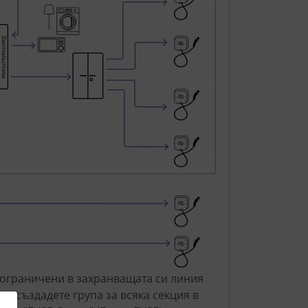
а ограничени в захранващата си линия
а създадете група за всяка секция в