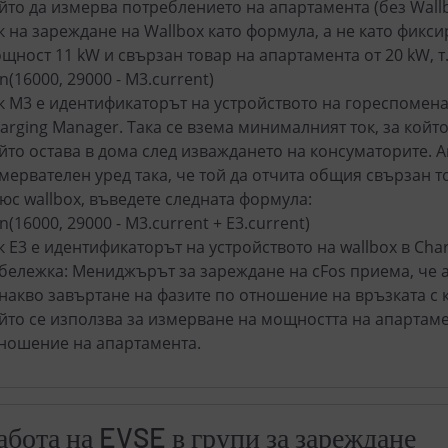
йто да измерва потреблението на апартамента (без Wall
к на зареждане на Wallbox като формула, а не като фиксир
щност 11 kW и свързан товар на апартамента от 20 kW, т.
n(16000, 29000 - M3.current)
к M3 е идентификаторът на устройството на гореспомен
arging Manager. Така се взема минималният ток, за който
йто остава в дома след изваждането на консуматорите. 
мервателен уред така, че той да отчита общия свързан т
юс wallbox, въведете следната формула:
n(16000, 29000 - M3.current + E3.current)
к E3 е идентификаторът на устройството на wallbox в Cha
бележка: Мениджърът за зареждане на cFos приема, че а
накво завъртане на фазите по отношение на връзката с 
йто се използва за измерване на мощността на апартаме
ношение на апартамента.
абота на EVSE в групи за зареждане