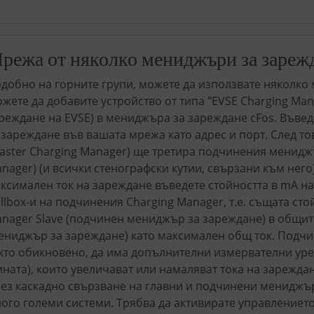
режа от няколко мениджъри за зареж
добно на горните групи, можете да използвате няколко
жете да добавите устройство от типа "EVSE Charging Ma
реждане на EVSE) в мениджъра за зареждане cFos. Въвед
 зареждане във вашата мрежа като адрес и порт. След т
aster Charging Manager) ще третира подчинения мениджъ
nager) (и всички стенографски кутии, свързани към него)
ксимален ток на зареждане въведете стойността в mA на
llbox-и на подчинения Charging Manager, т.е. същата стой
nager Slave (подчинен мениджър за зареждане) в общит
ениджър за зареждане) като максимален общ ток. Подч
кто обикновено, да има допълнителни измервателни уре
ната), които увеличават или намаляват тока на зареждан
ез каскадно свързване на главни и подчинени мениджър
ого големи системи. Трябва да активирате управлениет