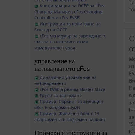
То
Конфигурация на OCPP за cFos
то
Charging Manager, cFos Charging
Controller и cFos EVSE
Инструкции за изпитване на
бекенд на OCCP
С
cFos мениджър за зареждане в
шлюза на интелигентния
о
измервателен уред
Мо
управление на
из
натоварването cFos
EV
Динамично управление на
Ви
натоварването
На
cFos EVSE в режим Master Slave
в 
Групи за зареждане
Пример: Паркинг за жилищен
за
блок и кондоминиуми
(н
Пример: Жилищен блок с 13
за
апартамента и подземен паркинг
"S
(С
Примери и инструкции за