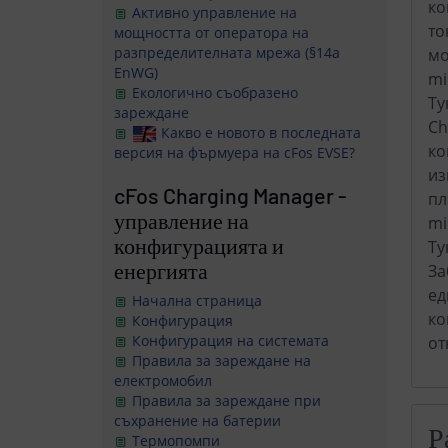
ко
Активно управление на
то
мощността от оператора на
разпределителната мрежа (§14a
мо
EnWG)
mi
Екологично съобразено
Ту
зареждане
Ch
Какво е новото в последната
ко
версия на фърмуера на cFos EVSE?
из
cFos Charging Manager -
пл
управление на
mi
конфигурацията и
Ту
енергията
За
ед
Начална страница
ко
Конфигурация
Конфигурация на системата
от
Правила за зареждане на
електромобил
Правила за зареждане при
съхранение на батерии
Р
Термопомпи