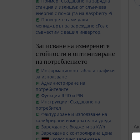
Пример: Създаване на зарядна
станция и излишък от слънчева
енергия с помощта на Raspberry Pi
Проверете сами дали
мениджърът за зареждане cFos е
съвместим с вашия инвертор.
Записване на измерените
стойности и оптимизиране
на потреблението
Информационно табло и графики
за използване
Администриране на
потребителите
Функции RFID и PIN
Инструкции: Създаване на
потребител
Фактуриране и използване на
калибрирани измервателни уреди
Ак
Зареждане с бюджети за kWh
Зареждане с контролирана цена
(н
Екологично зареждане