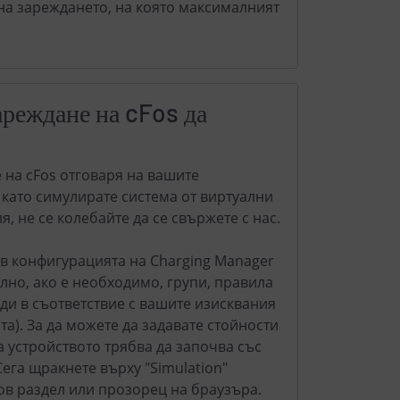
на зареждането, на която максималният
реждане на cFos да
на cFos отговаря на вашите
 като симулирате система от виртуални
, не се колебайте да се свържете с нас.
 в конфигурацията на Charging Manager
лно, ако е необходимо, групи, правила
еди в съответствие с вашите изисквания
а). За да можете да задавате стойности
а устройството трябва да започва със
Сега щракнете върху "Simulation"
нов раздел или прозорец на браузъра.