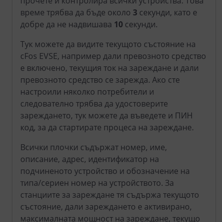
прочете и контролира всички устройства. Това
време трябва да бъде около
3
секунди, като е
добре да не надвишава
10
секунди.
Тук можете да видите текущото състояние на
cFos EVSE, например дали превозното средство
е включено, текущия ток на зареждане и дали
превозното средство се зарежда. Ако сте
настроили няколко потребители и
следователно трябва да удостоверите
зареждането, тук можете да въведете и ПИН
код, за да стартирате процеса на зареждане.
Всички плочки съдържат номер, име,
описание, адрес, идентификатор на
подчиненото устройство и обозначение на
типа/сериен номер на устройството. За
станциите за зареждане тя съдържа текущото
състояние, дали зареждането е активирано,
максималната мощност на зареждане, текущо