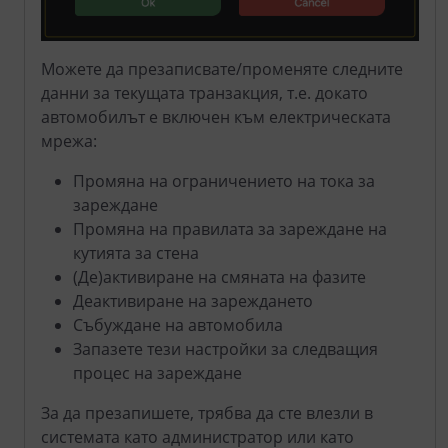
Можете да презаписвате/променяте следните
данни за текущата транзакция, т.е. докато
автомобилът е включен към електрическата
мрежа:
Промяна на ограничението на тока за
зареждане
Промяна на правилата за зареждане на
кутията за стена
(Де)активиране на смяната на фазите
Деактивиране на зареждането
Събуждане на автомобила
Запазете тези настройки за следващия
процес на зареждане
За да презапишете, трябва да сте влезли в
системата като администратор или като