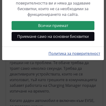
плочка, въпреки че е прикачен - както и всички
поверителността ви и няма да задаваме
деактивирани устройства.
бисквитки, които не са необходими за
функционирането на сайта.
Червеният символ в заглавието на плочката
показва, че в момента мениджърът за
Всички приемат
зареждане не може да комуникира с
устройството. В раздел "Разширена
Приемане само на основни бисквитки
информация" можете да видите броя на
възникналите до момента грешки при
комуникация, както и от колко време
Политика за поверителност
комуникацията не работи. Спорадичните
грешки не са проблем. Те обаче трябва да
траят само няколко секунди. Трябва да
деактивирате устройствата, които не се
използват, тъй като грешките в комуникацията
забавят работата на Charging Manager поради
изтичане на времето.
Когато даден автомобил е включен към EVSE,