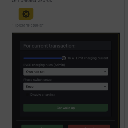
се появява икона:
"Презаписване"