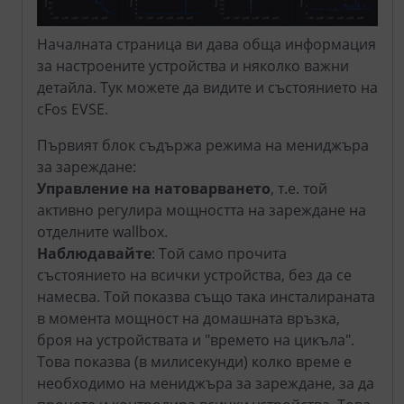
Началната страница ви дава обща информация
за настроените устройства и няколко важни
детайла. Тук можете да видите и състоянието на
cFos EVSE.
Първият блок съдържа режима на мениджъра
за зареждане:
Управление на натоварването
, т.е. той
активно регулира мощността на зареждане на
отделните wallbox.
Наблюдавайте
: Той само прочита
състоянието на всички устройства, без да се
намесва. Той показва също така инсталираната
в момента мощност на домашната връзка,
броя на устройствата и "времето на цикъла".
Това показва (в милисекунди) колко време е
необходимо на мениджъра за зареждане, за да