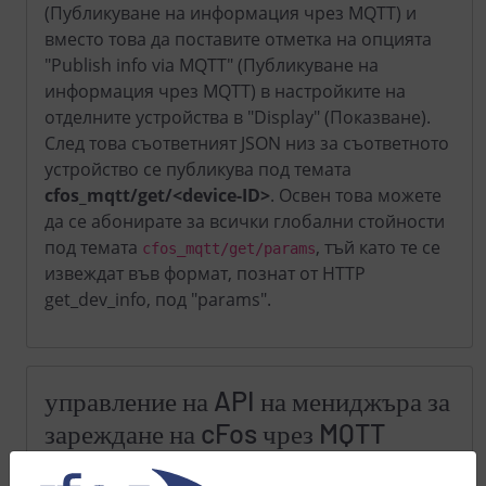
(Публикуване на информация чрез MQTT) и
вместо това да поставите отметка на опцията
"Publish info via MQTT" (Публикуване на
информация чрез MQTT) в настройките на
отделните устройства в "Display" (Показване).
След това съответният JSON низ за съответното
устройство се публикува под темата
cfos_mqtt/get/<device-ID>
. Освен това можете
да се абонирате за всички глобални стойности
под темата
, тъй като те се
cfos_mqtt/get/params
извеждат във формат, познат от HTTP
get_dev_info, под "params".
управление на API на мениджъра за
зареждане на cFos чрез MQTT
В конфигурацията на мениджъра за таксуване