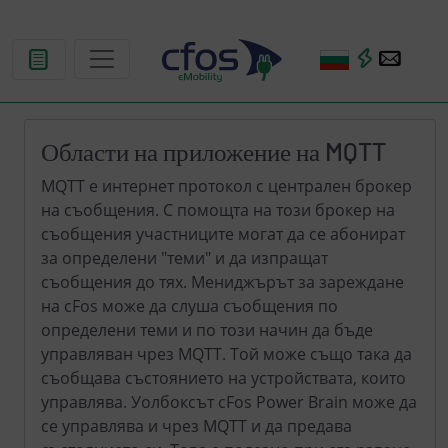
Области на приложение на MQTT
MQTT е интернет протокол с централен брокер
на съобщения. С помощта на този брокер на
съобщения участниците могат да се абонират
за определени "теми" и да изпращат
съобщения до тях. Мениджърът за зареждане
на cFos може да слуша съобщения по
определени теми и по този начин да бъде
управляван чрез MQTT. Той може също така да
съобщава състоянието на устройствата, които
управлява. Уолбоксът cFos Power Brain може да
се управлява и чрез MQTT и да предава