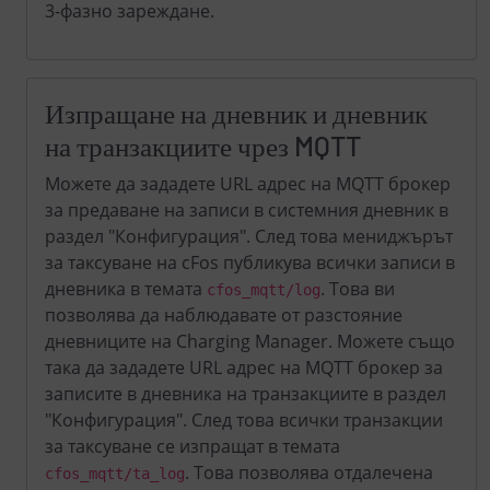
3-фазно зареждане.
Изпращане на дневник и дневник
на транзакциите чрез MQTT
Можете да зададете URL адрес на MQTT брокер
за предаване на записи в системния дневник в
раздел "Конфигурация". След това мениджърът
за таксуване на cFos публикува всички записи в
дневника в темата
. Това ви
cfos_mqtt/log
позволява да наблюдавате от разстояние
дневниците на Charging Manager. Можете също
така да зададете URL адрес на MQTT брокер за
записите в дневника на транзакциите в раздел
"Конфигурация". След това всички транзакции
за таксуване се изпращат в темата
. Това позволява отдалечена
cfos_mqtt/ta_log