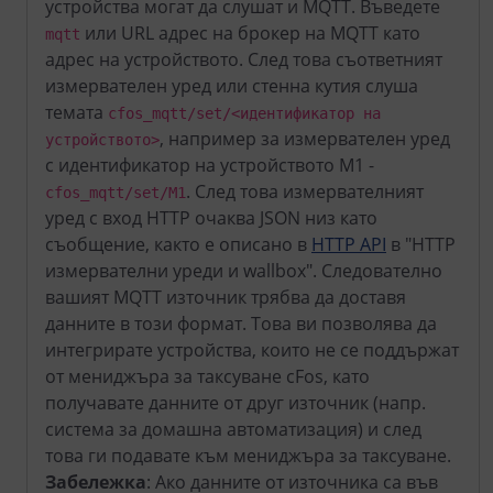
устройства могат да слушат и MQTT. Въведете
или URL адрес на брокер на MQTT като
mqtt
адрес на устройството. След това съответният
измервателен уред или стенна кутия слуша
темата
cfos_mqtt/set/<идентификатор на
, например за измервателен уред
устройството>
с идентификатор на устройството M1 -
. След това измервателният
cfos_mqtt/set/M1
уред с вход HTTP очаква JSON низ като
съобщение, както е описано в
HTTP API
в "HTTP
измервателни уреди и wallbox". Следователно
вашият MQTT източник трябва да доставя
данните в този формат. Това ви позволява да
интегрирате устройства, които не се поддържат
от мениджъра за таксуване cFos, като
получавате данните от друг източник (напр.
система за домашна автоматизация) и след
това ги подавате към мениджъра за таксуване.
Забележка
: Ако данните от източника са във