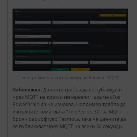
Настройки за персонализиран брояч с MQTT
Забележка
: Данните трябва да се публикуват
чрез MQTT на кратки интервали, така че cFos
PowerBrain да не изчаква. Например трябва да
изпълните командата "TelePeriod 30" за MQTT
брояч със софтуер Tasmota, така че данните да
се публикуват чрез MQTT на всеки 30 секунди.