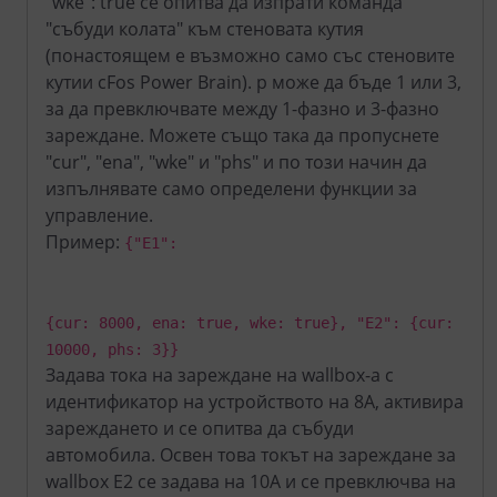
"wke": true се опитва да изпрати команда
"събуди колата" към стеновата кутия
(понастоящем е възможно само със стеновите
кутии cFos Power Brain). p може да бъде 1 или 3,
за да превключвате между 1-фазно и 3-фазно
зареждане. Можете също така да пропуснете
"cur", "ena", "wke" и "phs" и по този начин да
изпълнявате само определени функции за
управление.
Пример:
{"E1":
{cur: 8000, ena: true, wke: true}, "E2": {cur:
10000, phs: 3}}
Задава тока на зареждане на wallbox-а с
идентификатор на устройството на 8A, активира
зареждането и се опитва да събуди
автомобила. Освен това токът на зареждане за
wallbox E2 се задава на 10A и се превключва на