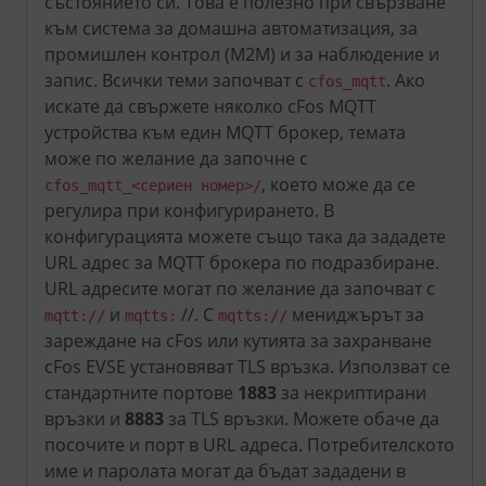
състоянието си. Това е полезно при свързване
към система за домашна автоматизация, за
промишлен контрол (M2M) и за наблюдение и
запис. Всички теми започват с
. Ако
cfos_mqtt
искате да свържете няколко cFos MQTT
устройства към един MQTT брокер, темата
може по желание да започне с
, което може да се
cfos_mqtt_<сериен номер>/
регулира при конфигурирането. В
конфигурацията можете също така да зададете
URL адрес за MQTT брокера по подразбиране.
URL адресите могат по желание да започват с
и
//. С
мениджърът за
mqtt://
mqtts:
mqtts://
зареждане на cFos или кутията за захранване
cFos EVSE установяват TLS връзка. Използват се
стандартните портове
1883
за некриптирани
връзки и
8883
за TLS връзки. Можете обаче да
посочите и порт в URL адреса. Потребителското
име и паролата могат да бъдат зададени в