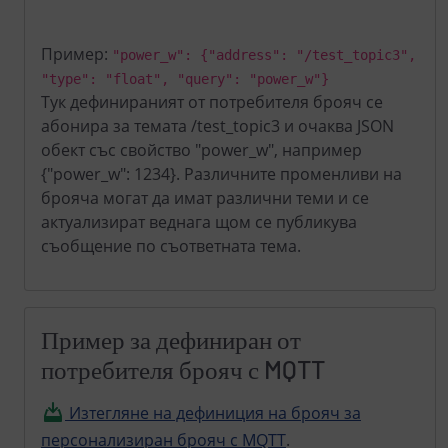
Пример:
"power_w": {"address": "/test_topic3",
"type": "float", "query": "power_w"}
Тук дефинираният от потребителя брояч се
абонира за темата /test_topic3 и очаква JSON
обект със свойство "power_w", например
{"power_w": 1234}. Различните променливи на
брояча могат да имат различни теми и се
актуализират веднага щом се публикува
съобщение по съответната тема.
Пример за дефиниран от
потребителя брояч с MQTT
Изтегляне на дефиниция на брояч за
персонализиран брояч с MQTT
.