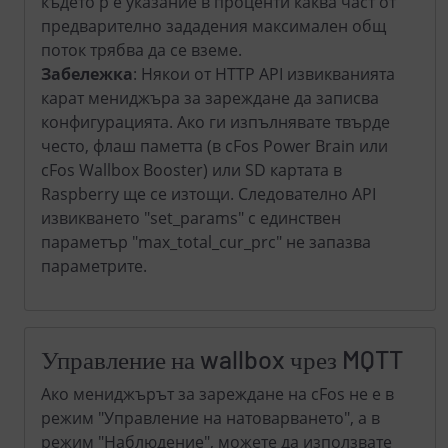
където p е указание в проценти каква част от
предварително зададения максимален общ
поток трябва да се вземе.
Забележка
: Някои от HTTP API извикванията
карат мениджъра за зареждане да записва
конфигурацията. Ако ги изпълнявате твърде
често, флаш паметта (в cFos Power Brain или
cFos Wallbox Booster) или SD картата в
Raspberry ще се изтощи. Следователно API
извикването "set_params" с единствен
параметър "max_total_cur_prc" не запазва
параметрите.
Управление на wallbox чрез MQTT
Ако мениджърът за зареждане на cFos не е в
режим "Управление на натоварването", а в
режим "Наблюдение", можете да използвате