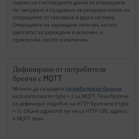
оценка на счетоводните данни за операциите
по таксуване и създаване на резервни копия на
операциите по таксуване в друга система.
Операцията по зареждане започва, когато
щепселът за зареждане е включен, и
приключва, когато е изключен.
Дефинирани от потребителя
броячи с MQTT
Можете да създадете
потребителски броячи
,
като използвате rtype = 2 за MQTT. Тези броячи
се дефинират подобно на HTTP броячите (rtype
= 1). Обаче адресите тук не са HTTP URL адреси,
а MQTT теми.