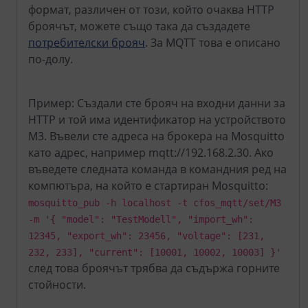
формат, различен от този, който очаква HTTP
броячът, можете също така да създадете
потребителски брояч
. За MQTT това е описано
по-долу.
Пример: Създали сте брояч на входни данни за
HTTP и той има идентификатор на устройството
M3. Въвели сте адреса на брокера на Mosquitto
като адрес, например mqtt://192.168.2.30. Ако
въведете следната команда в командния ред на
компютъра, на който е стартиран Mosquitto:
mosquitto_pub -h localhost -t cfos_mqtt/set/M3
-m '{ "model": "TestModell", "import_wh":
12345, "export_wh": 23456, "voltage": [231,
232, 233], "current": [10001, 10002, 10003] }'
след това броячът трябва да съдържа горните
стойности.