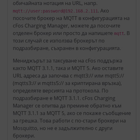
обичайната нотация на URL, напр.
. Ако
mqtt://user:password@192.168.2.111
посочите брокер на MQTT в конфигурацията на
cFos Charging Manager, можете да посочите
отделен брокер или просто да напишете
. В
mqtt
този случай се използва брокерът по
подразбиране, съхранен в конфигурацията.
Мениджърът за таксуване на cFos поддържа
както MQTT 3.1.1, така и MQTT 5. Ако оставите
URL адреса да започва с mqtt3:// или mqtt5://
(mqtts3:// и mqtts5:// за криптирана връзка),
определяте версията на протокола. По
подразбиране е MQTT 3.1.1. cFos Charging
Manager се опитва да премине обратно към
MQTT 3.1.1 за MQTT 5, ако се покаже съобщение
за грешка. Това работи с по-стари брокери на
Mosquitto, но не е задължително с други
брокери.