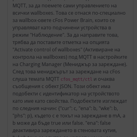
MQTT, за да поемете сами управлението на
всички wallboxes. Това се отнася по-специално
за wallbox-овете cFos Power Brain, които се
управляват като подчинени устройства в
режим "Наблюдение". За да направите това,
трябва да поставите отметка на опцията
"Activate control of wallboxes" (Активиране на
контрола на wallboxes) под MQTT в настройките
на Charging Manager (Мениджър за зареждане).
След това мениджърът за зареждане на cFos
слуша темата MQTT
и очаква
cfos_mqtt/ctl
съобщения с обект JSON. Този обект има
подобекти с идентификатор на устройството
като име като свойства. Подобектите изглеждат
по следния начин: {"cur": c, "ena": b, "wke": b,
"phs": p}, където c е токът на зареждане в mA, а
b може да бъде true или false. "ena": false
деактивира зареждането в стеновата кутия,