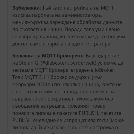
Забележка
: Тъй като настройката на MQTT
изисква паролата на администратора,
мениджърът за зареждане обработва данните
по съответния начин. Поради това умишлено
се изпращат данни, до които може да се получи
достъп само с парола на администратора.
Бележка за MQTT брокерите
: Благодарение
на Stefan G. (#diebestenuserderwelt) успяхме да
тестваме MQTT брокера, вграден в ioBroker.
Този MQTT 3.1.1 брокер се държи (към
февруари 2023 г.) по няколко начина, които не
са в съответствие със стандарта: опитите за
свързване се прекратяват тихомълком без
съобщение за грешка, полезният товар
понякога липсва в пакетите PUBLISH, пакетите
PUBLISH очевидно се изпращат два пъти (може
ли това да бъде изключено чрез настройка в