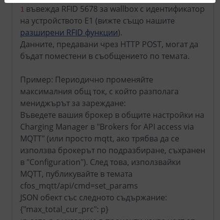
въвежда RFID 5678 за wallbox с идентификатор
1
на устройството E1 (вижте също нашите
разширени RFID функции
).
Данните, предавани чрез HTTP POST, могат да
бъдат поместени в съобщението по темата.
Пример: Периодично променяйте
максималния общ ток, с който разполага
мениджърът за зареждане:
Въведете вашия брокер в общите настройки на
Charging Manager в "Brokers for API access via
MQTT" (или просто mqtt, ако трябва да се
използва брокерът по подразбиране, съхранен
в "Configuration"). След това, използвайки
MQTT, публикувайте в темата
cfos_mqtt/api/cmd=set_params
JSON обект със следното съдържание:
{"max_total_cur_prc": p}