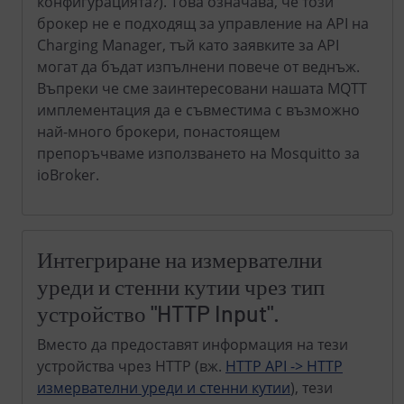
конфигурацията?). Това означава, че този
брокер не е подходящ за управление на API на
Charging Manager, тъй като заявките за API
могат да бъдат изпълнени повече от веднъж.
Въпреки че сме заинтересовани нашата MQTT
имплементация да е съвместима с възможно
най-много брокери, понастоящем
препоръчваме използването на Mosquitto за
ioBroker.
Интегриране на измервателни
уреди и стенни кутии чрез тип
устройство "HTTP Input".
Вместо да предоставят информация на тези
устройства чрез HTTP (вж.
HTTP API -> HTTP
измервателни уреди и стенни кутии
), тези