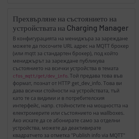
Прехвърляне на състоянието на
устройствата на Charging Manager
В конфигурацията на мениджъра за зареждане
можете да посочите URL адрес на MQTT брокер
(или mqtt за стандартен брокер), под който
мениджърът за зареждане публикува
състоянието на всички устройства в темата
. Той предава това във
cfos_mqtt/get/dev_info
формат, познат от HTTP get_dev_info. Това ви
дава всички стойности на устройствата, тъй
като те са видими и в потребителския
интерфейс, напр. стойностите на мощността на
електромерите или състоянието на wallboxes.
Ако искате да се абонирате само за отделни
устройства, можете да деактивирате
квадратчето за отметка "Publish info via MQTT"