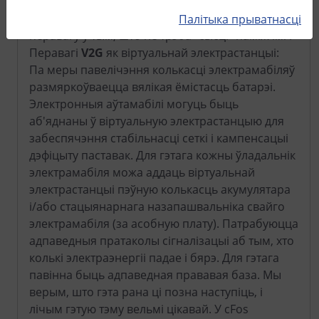
можаце набыць стацыянарную сістэму
захоўвання дадзеных, якая таксама будзе мець
Палітыка прыватнасці
перавагу ў тым, што не трэба "сысці" паміж імі .
Перавагі
V2G
як віртуальнай электрастанцыі:
Па меры павелічэння колькасці электрамабіляў
размяркоўваецца вялікая ёмістасць батарэі.
Электронныя аўтамабілі могуць быць
аб'яднаны ў віртуальную электрастанцыю для
забеспячэння стабільнасці сеткі і кампенсацыі
дэфіцыту паставак. Для гэтага кожны ўладальнік
электрамабіля можа аддаць віртуальнай
электрастанцыі пэўную колькасць акумулятара
і/або стацыянарнага назапашвальніка свайго
электрамабіля (за асобную плату). Патрабуюцца
адпаведныя пратаколы сігналізацыі аб тым, хто
колькі электраэнергіі падае і бярэ. Для гэтага
павінна быць адпаведная прававая база. Мы
верым, што гэта рана ці позна наступіць, і
лічым гэтую тэму вельмі цікавай. У cFos