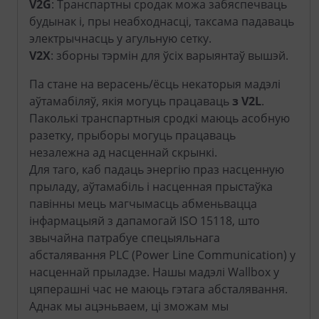
V2G
: Транспартны сродак можа забяспечваць
будынак і, пры неабходнасці, таксама падаваць
электрычнасць у агульную сетку.
V2X
: зборны тэрмін для ўсіх варыянтаў вышэй.
Па стане на верасень/ёсць некаторыя мадэлі
аўтамабіляў, якія могуць працаваць
з V2L
.
Паколькі транспартныя сродкі маюць асобную
разетку, прыборы могуць працаваць
незалежна ад насценнай скрынкі.
Для таго, каб падаць энергію праз насценную
прыладу, аўтамабіль і насценная прыстаўка
павінны мець магчымасць абменьвацца
інфармацыяй з дапамогай ISO 15118, што
звычайна патрабуе спецыяльнага
абсталявання PLC (Power Line Communication) у
насценнай прыладзе. Нашы мадэлі Wallbox у
цяперашні час не маюць гэтага абсталявання.
Аднак мы ацэньваем, ці зможам мы