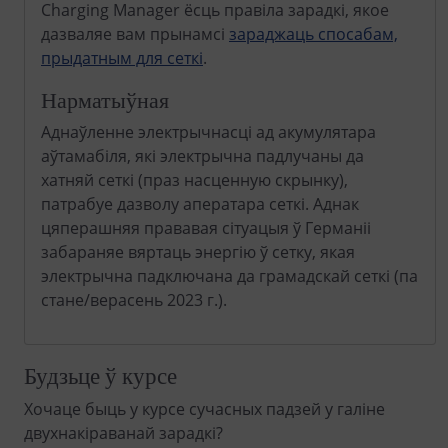
Charging Manager ёсць правіла зарадкі, якое
дазваляе вам прынамсі
зараджаць спосабам,
прыдатным для сеткі
.
Нарматыўная
Аднаўленне электрычнасці ад акумулятара
аўтамабіля, які электрычна падлучаны да
хатняй сеткі (праз насценную скрынку),
патрабуе дазволу аператара сеткі. Аднак
цяперашняя прававая сітуацыя ў Германіі
забараняе вяртаць энергію ў сетку, якая
электрычна падключана да грамадскай сеткі (па
стане/верасень 2023 г.).
Будзьце ў курсе
Хочаце быць у курсе сучасных падзей у галіне
двухнакіраванай зарадкі?