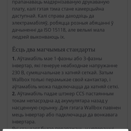
прапанаваць мадэрнізаваную друкаваную
плату, калі гэтая тэма стане камерцыйна
даступнай. Калі справа даходзіць да
электрамабіляў, робяцца розныя абяцанні ў
дачыненні да ISO 15118, але вельмі мала
людзей выконваюць іх.
Ёсць два магчымыя стандарты
1.
Аўтамабіль мае 1-фазны або 3-фазны
інвертар, які генеруе неабходнае напружанне
230 В, сумяшчальнае з хатняй сеткай. Затым
Wallbox толькі перамыкае свой кантактар, і
аўтамабіль можа падключацца да хатняй сеткі.
2.
Аўтамабіль падае штэкер CCS пастаянным
токам непасрэдна ад акумулятара назад у
насценную скрынку. Для гэтага Wallbox павінен
мець інвертар або падключацца да вонкавага
інвертара.
Які стандарт будзе пераважаць, у цяперашні