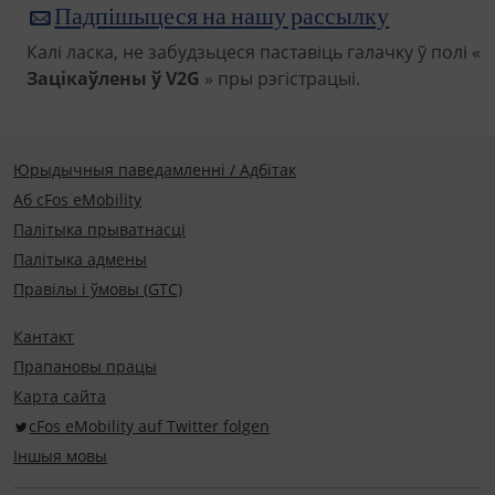
Падпішыцеся на нашу рассылку
Калі ласка, не забудзьцеся паставіць галачку ў полі «
Зацікаўлены ў V2G
» пры рэгістрацыі.
Юрыдычныя паведамленні / Адбітак
Аб cFos eMobility
Палітыка прыватнасці
Палітыка адмены
Правілы і ўмовы (GTC)
Кантакт
Прапановы працы
Карта сайта
cFos eMobility auf Twitter folgen
Іншыя мовы