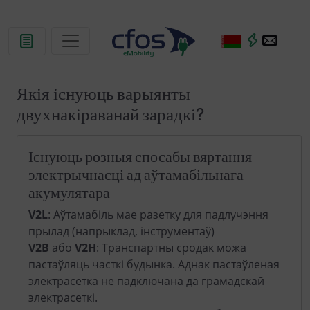
Якія існуюць варыянты
двухнакіраванай зарадкі?
Існуюць розныя спосабы вяртання
электрычнасці ад аўтамабільнага
акумулятара
V2L
: Аўтамабіль мае разетку для падлучэння
прылад (напрыклад, інструментаў)
V2B
або
V2H
: Транспартны сродак можа
пастаўляць часткі будынка. Аднак пастаўленая
электрасетка не падключана да грамадскай
электрасеткі.