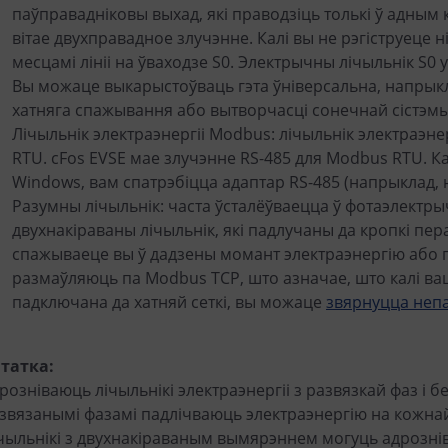
паўправадніковы выхад, які праводзіць толькі ў адным 
вітае двухправадное злучэнне. Калі вы не рэгіструеце н
месцамі лініі на ўваходзе S0. Электрычны лічыльнік S0
Вы можаце выкарыстоўваць гэта ўніверсальна, напрыкл
хатняга спажывання або вытворчасці сонечнай сістэмы
Лічыльнік электраэнергіі Modbus: лічыльнік электраэне
RTU. cFos EVSE мае злучэнне RS-485 для Modbus RTU. Кал
Windows, вам спатрэбіцца адаптар RS-485 (напрыклад,
Разумны лічыльнік: часта ўсталёўваецца ў фотаэлектры
двухнакіраваны лічыльнік, які падлучаны да кропкі пер
спажываеце вы ў дадзены момант электраэнергію або п
размаўляюць па Modbus TCP, што азначае, што калі ва
падключана да хатняй сеткі, вы можаце
звярнуцца непа
татка:
розніваюць лічыльнікі электраэнергіі з развязкай фаз і бе
звязанымі фазамі падлічваюць электраэнергію на кожна
чыльнікі з двухнакіраваным вымярэннем могуць адрознів