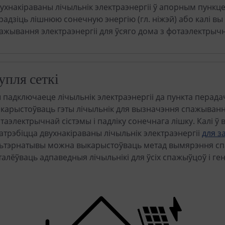
ухнакіраваны лічыльнік электраэнергіі ў апорным пункце
радзіць лішнюю сонечную энергію (гл. ніжэй) або калі в
ажывання электраэнергіі для ўсяго дома з фотаэлектрычн
упля сеткі
 падключаеце лічыльнік электраэнергіі да пункта перада
карыстоўваць гэты лічыльнік для вызначэння спажыванн
таэлектрычнай сістэмы і падліку сонечнага лішку. Калі ў 
атрэбіцца двухнакіраваны лічыльнік электраэнергіі
для з
ьтэрнатывы можна выкарыстоўваць метад вымярэння спа
талёўваць адпаведныя лічыльнікі для ўсіх спажыўцоў і ге