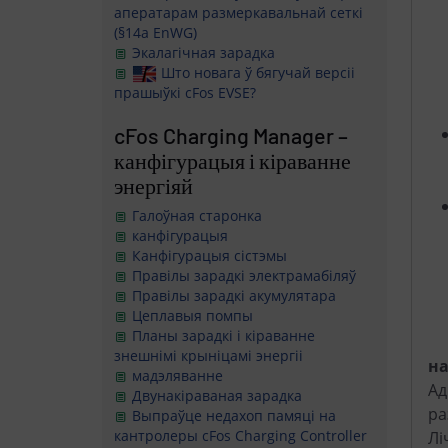
аператарам размеркавальнай сеткі
(§14a EnWG)
Экалагічная зарадка
Што новага ў бягучай версіі
прашыўкі cFos EVSE?
cFos Charging Manager –
канфігурацыя і кіраванне
энергіяй
Галоўная старонка
канфігурацыя
Канфігурацыя сістэмы
Правілы зарадкі электрамабіляў
Правілы зарадкі акумулятара
Цеплавыя помпы
Планы зарадкі і кіраванне
знешнімі крыніцамі энергіі
на
мадэляванне
Ад
Двунакіраваная зарадка
ра
Выпраўце недахоп памяці на
кантролеры cFos Charging Controller
Лі