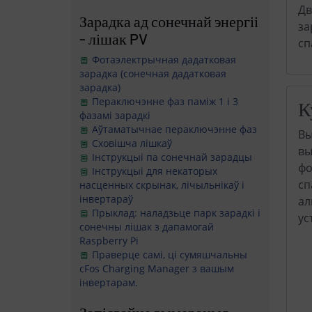
Дв
Зарадка ад сонечнай энергіі
за
- лішак PV
сп
Фотаэлектрычная дадатковая
зарадка (сонечная дадатковая
зарадка)
Пераключэнне фаз паміж 1 і 3
К
фазамі зарадкі
Аўтаматычнае пераключэнне фаз
Вы
Сховішча лішкаў
вы
Інструкцыі па сонечнай зарадцы
фо
Інструкцыі для некаторых
сп
насценных скрынак, лічыльнікаў і
інвертараў
ал
Прыклад: наладзьце парк зарадкі і
ус
сонечны лішак з дапамогай
Raspberry Pi
Праверце самі, ці сумяшчальны
cFos Charging Manager з вашым
інвертарам.