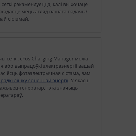
 сеткі рэкамендуецца, калі вы хочаце
ы жадаеце мець агляд вашага падачы/
ай сістэмай.
чы сеткі. cFos Charging Manager можа
я або выпрацоўкі электраэнергіі вашай
вас ёсць фотаэлектрычная сістэма, вам
арадкі лішку сонечнай энергіі
. У якасці
жывец-генератар, гэта значыць
нератараў.