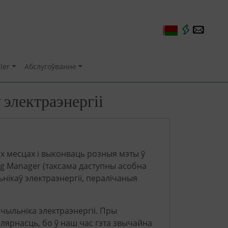
ler
Абслугоўванне
электраэнергіі
іх месцах і выконваць розныя мэты ў
ing Manager (таксама даступны асобна
нікаў электраэнергіі, пералічаныя
ічыльніка электраэнергіі. Пры
лярнасць, бо ў наш час гэта звычайна