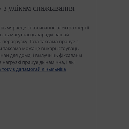
у з улікам спажывання
о вымяраеце спажыванне электраэнергіі
шыць магутнасць зарадкі вашай
 перагрузку. Гэта таксама працуе з
 вы таксама можаце выкарыстоўваць
упнай для дома, і вылучыць фіксаваны
 нагрузкі працуе дынамічна, і вы
току з дапамогай лічыльніка