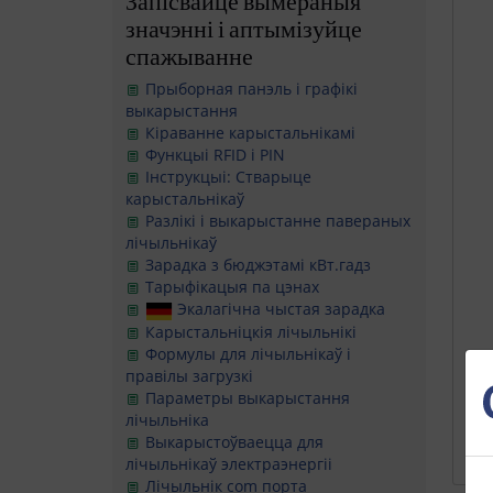
Запісвайце вымераныя
значэнні і аптымізуйце
спажыванне
Прыборная панэль і графікі
выкарыстання
Кіраванне карыстальнікамі
Функцыі RFID і PIN
Інструкцыі: Стварыце
карыстальнікаў
Разлікі і выкарыстанне павераных
лічыльнікаў
Зарадка з бюджэтамі кВт.гадз
Тарыфікацыя па цэнах
Экалагічна чыстая зарадка
Карыстальніцкія лічыльнікі
Формулы для лічыльнікаў і
правілы загрузкі
Параметры выкарыстання
лічыльніка
Выкарыстоўваецца для
лічыльнікаў электраэнергіі
Лічыльнік com порта