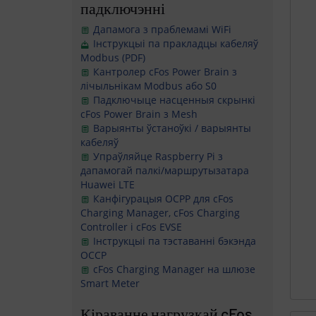
падключэнні
Дапамога з праблемамі WiFi
Інструкцыі па пракладцы кабеляў
Modbus (PDF)
Кантролер cFos Power Brain з
лічыльнікам Modbus або S0
Падключыце насценныя скрынкі
cFos Power Brain з Mesh
Варыянты ўстаноўкі / варыянты
кабеляў
Упраўляйце Raspberry Pi з
дапамогай палкі/маршрутызатара
Huawei LTE
Канфігурацыя OCPP для cFos
Charging Manager, cFos Charging
Controller і cFos EVSE
Інструкцыі па тэставанні бэкэнда
OCCP
cFos Charging Manager на шлюзе
Smart Meter
Кіраванне нагрузкай cFos