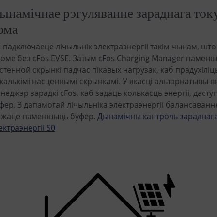
ынамічнае рэгуляванне зараднага ток
ома
 падключаеце лічыльнік электраэнергіі такім чынам, шт
доме без cFos EVSE. Затым cFos Charging Manager памен
стенной скрынкі падчас пікавых нагрузак, каб прадухіліць
калькімі насценнымі скрынкамі. У якасці альтэрнатывы
неджэр зарадкі cFos, каб задаць колькасць энергіі, даст
фер. З дапамогай лічыльніка электраэнергіі балансаванне
жаце паменшыць буфер.
Дынамічны кантроль зараднага 
ектраэнергіі S0