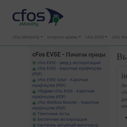
cFos eMobility
Інтэрнэт-крама
cFos EVSE
cFos Wa
cFos EVSE - Пачатак працы
Вы
cFos EVSE - увод у эксплуатацыю
cFos EVSE - Кароткае кіраўніцтва
і
(PDF)
cFos EVSE Solar - Кароткае
кіраўніцтва (PDF)
Лі
Убудова cFos EVSE - Кароткае
cF
кіраўніцтва (PDF)
дл
cFos Wallbox Booster - Кароткае
ні
кіраўніцтва (PDF)
Тэхнічныя лісты
Бяспечная эксплуатацыя
Кантроль актыўнай магутнасці