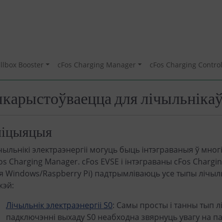
llbox Booster
cFos Charging Manager
cFos Charging Control
карыстоўваецца для лічыльнікаў 
ніцыяцыя
чыльнікі электраэнергіі могуць быць інтэграваныя ў мног
os Charging Manager. cFos EVSE і інтэграваны cFos Charg
я Windows/Raspberry Pi) падтрымліваюць усе тыпы лічыль
жэй:
Лічыльнік электраэнергіі S0
: Самы просты і танны тып л
падключэнні выхаду S0 неабходна звярнуць увагу на па