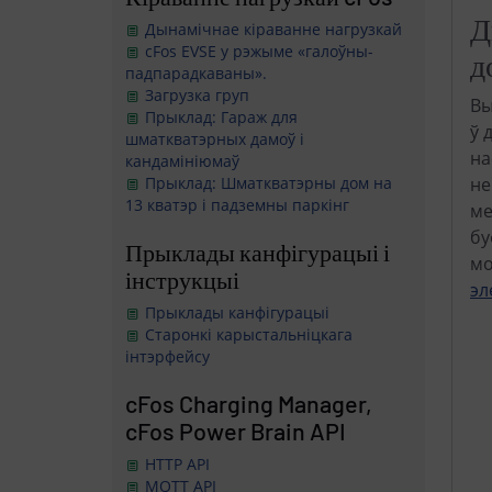
Д
Дынамічнае кіраванне нагрузкай
cFos EVSE у рэжыме «галоўны-
д
падпарадкаваны».
Загрузка груп
Вы
Прыклад: Гараж для
ў 
шматкватэрных дамоў і
на
кандамініюмаў
не
Прыклад: Шматкватэрны дом на
13 кватэр і падземны паркінг
ме
бу
Прыклады канфігурацыі і
мо
інструкцыі
эл
Прыклады канфігурацыі
Старонкі карыстальніцкага
інтэрфейсу
cFos Charging Manager,
cFos Power Brain API
HTTP API
MQTT API