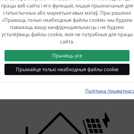
працы вэб-сайта і яго функцый, іншыя прызначаныя для
пажыванне электрамабіля/мадэрніза
статыстычных або маркетынгавых мэтаў. Пры рашэнні
«Прымаць толькі неабходныя файлы cookie» мы будзем
ытворцаў
паважаць вашу канфідэнцыяльнасць і не будзем
 можаце ўсталяваць лічыльнік электраэнергіі непасрэдна
усталёўваць файлы cookie, якія не патрэбныя для працы
 любым EVSE без лічыльніка электраэнергіі. Такім чынам
сайта.
ергаспажываннем аднаго EVSE. Калі вы дадасце EVSE без л
arging Manager, вы можаце заціснуць лічыльнік электраэ
Прыняць усе
даць іх у якасці прылад у cFos Charging Manager, а затым 
еццевы скрыню з прымацаваным лічыльнікам з'яўляецца 
Прымайце толькі неабходныя файлы cookie
удаваным лічыльнікам. Затым cFos Charging Manager мо
істасць аўтамабіля і, такім чынам, зараджаць інтэлектуал
Палітыка прыватнас