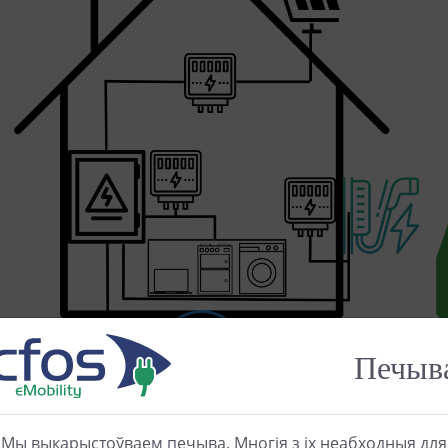
Печыв
Мы выкарыстоўваем печыва. Многія з іх неабходныя для