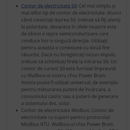
Contor de electricitate S0
: Cel mai simplu și
mai ieftin tip de contor de electricitate. Atunci
când conectați ieșirea S0, trebuie să fiți atenți
la polaritate, deoarece în zilele noastre este
de obicei o ieșire semiconductoare care
conduce într-o singură direcție. Utilizați
pentru aceasta o conexiune cu două fire
răsucite. Dacă nu înregistrați niciun impuls,
trebuie să schimbați firele la intrarea S0. Un
contor de curent S0 este furnizat împreună
cu Wallbox-ul nostru cFos Power Brain.
Acesta poate fi utilizat universal, de exemplu
pentru măsurarea puterii de încărcare, a
consumului casnic sau a puterii de generare
a sistemului dvs. solar.
Contor de electricitate Modbus: Contor de
electricitate cu suport pentru protocolul
Modbus RTU. Wallbox-ul cFos Power Brain