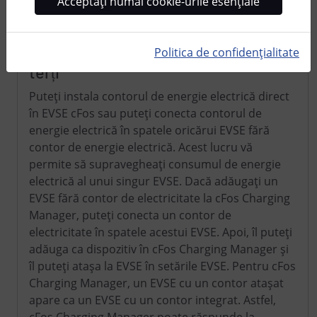
Acceptați numai cookie-urile esențiale
Consumul de la mașina
electrică/modernizarea cutiilor de la
Politica de confidențialitate
terți
Puteți instala contorul de energie electrică direct
în EVSE cFos sau puteți conecta contorul de
energie electrică în spatele oricărui EVSE fără
contor de energie electrică. Acest lucru vă
permite să supravegheați consumul de energie
electrică al unui singur EVSE. Dacă adăugați un
EVSE fără contor de electricitate la cFos Charging
Manager, puteți conecta un contor de
electricitate în spatele acestui EVSE. Apoi, îl puteți
adăuga ca dispozitiv în cFos Charging Manager și
îl puteți atașa la EVSE în setările EVSE. Pentru cFos
Charging Manager, un EVSE cu un contor atașat
apare ca un EVSE cu un contor integrat. Astfel,
cFos Charging Manager poate răspunde la