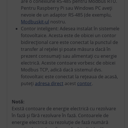
are o conexiune RS-485 pentru Modbus RTU.
Pentru Raspberry Pi sau Windows PC aveți
nevoie de un adaptor RS-485 (de exemplu,
Modbuskit-ul
nostru.
Contor inteligent: Adesea instalat în sistemele
fotovoltaice. Acesta este de obicei un contor
bidirecțional care este conectat la punctul de
transfer al rețelei și poate măsura dacă în
prezent consumați sau alimentați cu energie
electrică. Aceste contoare vorbesc de obicei
Modbus TCP, adică dacă sistemul dvs.
fotovoltaic este conectat la rețeaua de acasă,
puteți
adresa direct
acest
contor
.
Notă:
Există contoare de energie electrică cu rezolvare
în fază și fără rezolvare în fază. Contoarele de
energie electrică cu rezoluție de fază numără