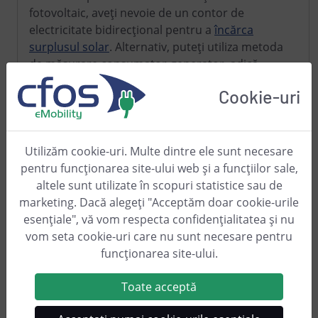
fotovoltaic, aveți nevoie de un contor de
electricitate bidirecțional pentru a
încărca
surplusul solar
. Alternativ, puteți utiliza metoda
de măsurare consumator-generator, adică
instalați contoare corespunzătoare pentru toți
Cookie-uri
consumatorii și generatorii.
Utilizăm cookie-uri. Multe dintre ele sunt necesare
pentru funcționarea site-ului web și a funcțiilor sale,
altele sunt utilizate în scopuri statistice sau de
marketing. Dacă alegeți "Acceptăm doar cookie-urile
esențiale", vă vom respecta confidențialitatea și nu
vom seta cookie-uri care nu sunt necesare pentru
funcționarea site-ului.
Toate acceptă