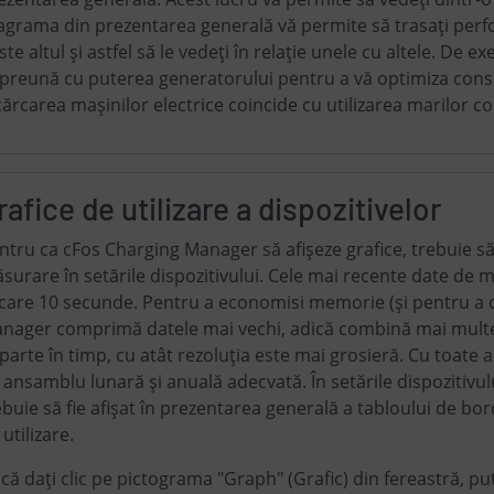
agrama din prezentarea generală vă permite să trasați perfo
ste altul și astfel să le vedeți în relație unele cu altele. De 
preună cu puterea generatorului pentru a vă optimiza cons
cărcarea mașinilor electrice coincide cu utilizarea marilor 
rafice de utilizare a dispozitivelor
ntru ca cFos Charging Manager să afișeze grafice, trebuie să 
surare în setările dispozitivului. Cele mai recente date de 
ecare 10 secunde. Pentru a economisi memorie (și pentru a 
nager comprimă datele mai vechi, adică combină mai multe
parte în timp, cu atât rezoluția este mai grosieră. Cu toate a
 ansamblu lunară și anuală adecvată. În setările dispozitivulu
ebuie să fie afișat în prezentarea generală a tabloului de bor
 utilizare.
că dați clic pe pictograma "Graph" (Grafic) din fereastră, pute