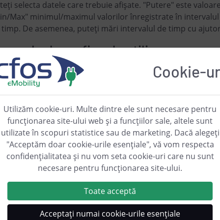
teți selecta datele care trebuie afișate. "Putere" este valoa
in/Max" minimul/maximul valorilor înregistrate în intervalul 
 timp. De asemenea, puteți mări intervalul de timp cu ajuto
xemple de grafice de utilizare
Cookie-ur
Utilizăm cookie-uri. Multe dintre ele sunt necesare pentru
funcționarea site-ului web și a funcțiilor sale, altele sunt
utilizate în scopuri statistice sau de marketing. Dacă alegeți
"Acceptăm doar cookie-urile esențiale", vă vom respecta
confidențialitatea și nu vom seta cookie-uri care nu sunt
necesare pentru funcționarea site-ului.
Toate acceptă
Acceptați numai cookie-urile esențiale