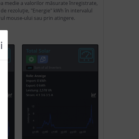
rea medie a valorilor măsurate înregistrate,
de rezoluție, "Energie" kWh în intervalul
rul mouse-ului sau prin atingere.
i