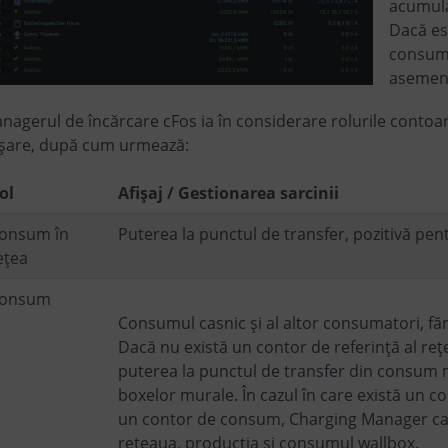
acumula
Dacă est
consuma
asemene
nagerul de încărcare cFos ia în considerare rolurile contoar
ișare, după cum urmează:
ol
Afișaj / Gestionarea sarcinii
onsum în
Puterea la punctul de transfer, pozitivă pen
ețea
onsum
Consumul casnic și al altor consumatori, f
Dacă nu există un contor de referință al reț
puterea la punctul de transfer din consum
boxelor murale. În cazul în care există un c
un contor de consum, Charging Manager ca
rețeaua, producția și consumul wallbox.