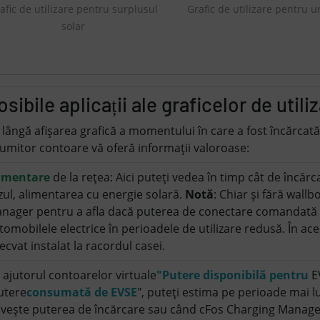
afic de utilizare pentru surplusul
Grafic de utilizare pentru u
solar
osibile aplicații ale graficelor de utili
 lângă afișarea grafică a momentului în care a fost încărcată 
umitor contoare vă oferă informații valoroase:
imentare
de la rețea: Aici puteți vedea în timp cât de încărc
zul, alimentarea cu energie solară.
Notă
: Chiar și fără wallb
nager pentru a afla dacă puterea de conectare comandată e
tomobilele electrice în perioadele de utilizare redusă. În ac
ecvat instalat la racordul casei.
 ajutorul contoarelor virtuale
"Putere disponibilă pentru
E
utere
consumată de EVSE
", puteți estima pe perioade mai l
ivește puterea de încărcare sau când cFos Charging Manage