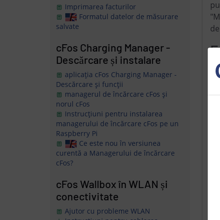
pu
Imprimarea facturilor
"M
Formatul datelor de măsurare
salvate
de
cFos Charging Manager -
E
Descărcare și instalare
aplicația cFos Charging Manager -
Descărcare și funcții
managerul de încărcare cFos și
norul cFos
Instrucțiuni pentru instalarea
managerului de încărcare cFos pe un
Raspberry Pi
Ce este nou în versiunea
curentă a Managerului de încărcare
cFos?
cFos Wallbox în WLAN și
conectivitate
Ajutor cu probleme WLAN