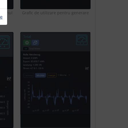
onsumul
Grafic de utilizare pentru generare
te