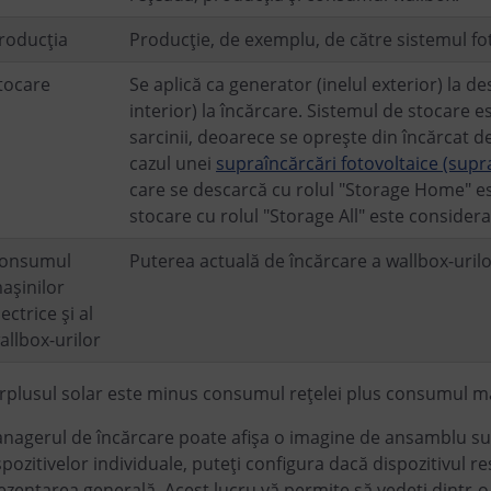
roducția
Producție, de exemplu, de către sistemul fo
tocare
Se aplică ca generator (inelul exterior) la d
interior) la încărcare. Sistemul de stocare 
sarcinii, deoarece se oprește din încărcat d
cazul unei
supraîncărcări fotovoltaice (supr
care se descarcă cu rolul "Storage Home" es
stocare cu rolul "Storage All" este consider
onsumul
Puterea actuală de încărcare a wallbox-uril
așinilor
lectrice și al
allbox-urilor
rplusul solar este minus consumul rețelei plus consumul maș
nagerul de încărcare poate afișa o imagine de ansamblu sub 
spozitivelor individuale, puteți configura dacă dispozitivul res
ezentarea generală. Acest lucru vă permite să vedeți dintr-o 