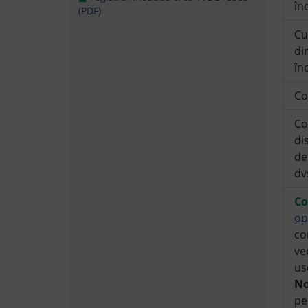
în
(PDF)
Cu
di
în
Co
Co
di
de
dv
Co
op
co
ve
us
No
pe