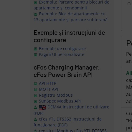
Exemplu: Parcare pentru blocuri de
Gr
apartamente și condominii
Exemplu: Bloc de apartamente cu
13 apartamente și parcare subterană
Exemple și instrucțiuni de
configurare
P
Exemple de configurare
Pe
Pagini UI personalizate
an
cFos Charging Manager,
Al
cFos Power Brain API
ca
API HTTP
Ma
MQTT API
au
Registru Modbus
ad
SunSpec Modbus API
DEM4A instrucțiuni de utilizare
(PDF)
Cu
cFos YTL DTS353 Instrucțiuni de
"P
funcționare (PDF)
pr
registrul Modbus cFos YTL DTS353