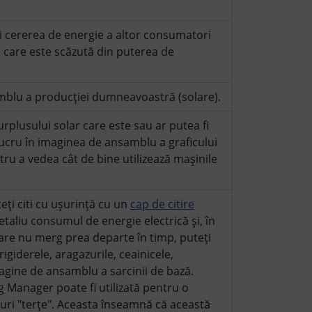
i cererea de energie a altor consumatori
, care este scăzută din puterea de
mblu a producției dumneavoastră (solare).
rplusului solar care este sau ar putea fi
lucru în imaginea de ansamblu a graficului
u a vedea cât de bine utilizează mașinile
eți citi cu ușurință cu un
cap de citire
taliu consumul de energie electrică și, în
care nu merg prea departe în timp, puteți
igiderele, aragazurile, ceainicele,
magine de ansamblu a sarcinii de bază.
 Manager poate fi utilizată pentru o
-uri "terțe". Aceasta înseamnă că această