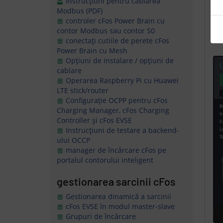
Instrucțiuni pentru cablarea
Modbus (PDF)
controler cFos Power Brain cu
contor Modbus sau contor S0
conectați cutiile de perete cFos
Power Brain cu Mesh
Opțiuni de instalare / opțiuni de
cablare
Operarea Raspberry Pi cu Huawei
LTE stick/router
Configurație OCPP pentru cFos
Charging Manager, cFos Charging
Controller și cFos EVSE
Instrucțiuni de testare a backend-
ului OCCP
manager de încărcare cFos pe
portalul contorului inteligent
gestionarea sarcinii cFos
Gestionarea dinamică a sarcinii
cFos EVSE în modul master-slave
Grupuri de încărcare