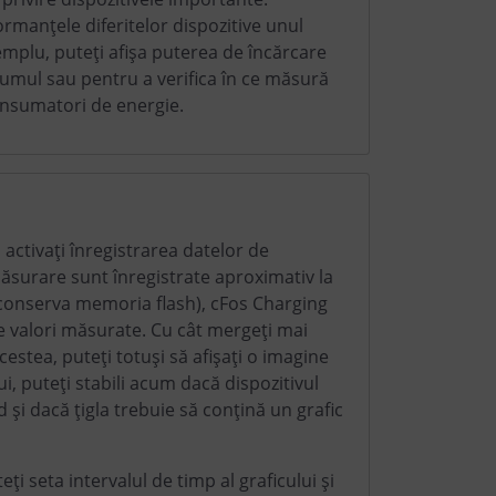
rmanțele diferitelor dispozitive unul
exemplu, puteți afișa puterea de încărcare
umul sau pentru a verifica în ce măsură
consumatori de energie.
activați înregistrarea datelor de
măsurare sunt înregistrate aproximativ la
conserva memoria flash), cFos Charging
 valori măsurate. Cu cât mergeți mai
cestea, puteți totuși să afișați o imagine
i, puteți stabili acum dacă dispozitivul
d și dacă țigla trebuie să conțină un grafic
ți seta intervalul de timp al graficului și