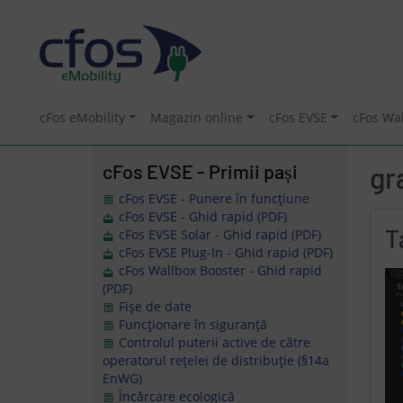
cFos eMobility
Magazin online
cFos EVSE
cFos Wa
cFos EVSE - Primii pași
gr
cFos EVSE - Punere în funcțiune
cFos EVSE - Ghid rapid (PDF)
T
cFos EVSE Solar - Ghid rapid (PDF)
cFos EVSE Plug-In - Ghid rapid (PDF)
cFos Wallbox Booster - Ghid rapid
(PDF)
Fișe de date
Funcționare în siguranță
Controlul puterii active de către
operatorul rețelei de distribuție (§14a
EnWG)
Încărcare ecologică