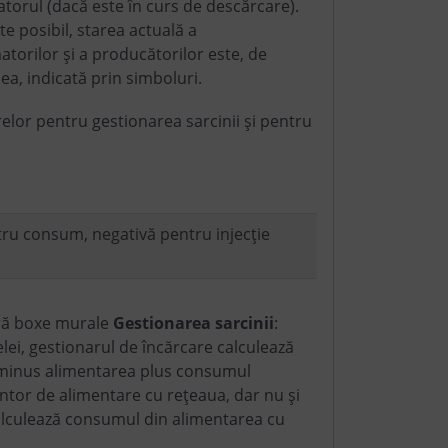
torul (dacă este în curs de descărcare).
e posibil, starea actuală a
torilor și a producătorilor este, de
a, indicată prin simboluri.
elor pentru gestionarea sarcinii și pentru
tru consum, negativă pentru injecție
ără boxe murale
Gestionarea
sarcinii
:
elei, gestionarul de încărcare calculează
 minus alimentarea plus consumul
ontor de alimentare cu rețeaua, dar nu și
lculează consumul din alimentarea cu