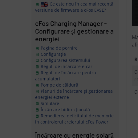
Ce este nou în cea mai recentă
versiune de firmware a cFos EVSE?
cFos Charging Manager -
Configurare și gestionare a
Ma
energiei
af
Pagina de pornire
Configurație
R
Configurarea sistemului
Reguli de încărcare e-car
C
Reguli de încărcare pentru
acumulatori
r
Pompe de căldură
Planuri de încărcare și gestionarea
C
energiei externe
Simulare
Încărcare bidirecțională
Remedierea deficitului de memorie
în controlerul creierului cFos Power
Încărcare cu energie solară