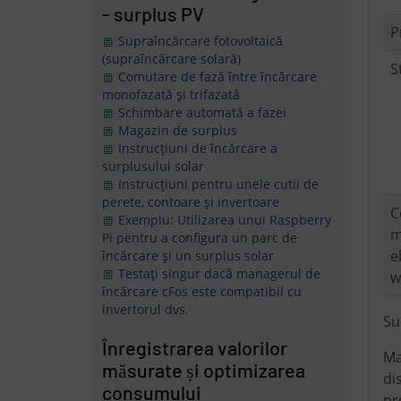
- surplus PV
P
Supraîncărcare fotovoltaică
(supraîncărcare solară)
S
Comutare de fază între încărcare
monofazată și trifazată
Schimbare automată a fazei
Magazin de surplus
Instrucțiuni de încărcare a
surplusului solar
Instrucțiuni pentru unele cutii de
perete, contoare și invertoare
C
Exemplu: Utilizarea unui Raspberry
m
Pi pentru a configura un parc de
e
încărcare și un surplus solar
Testați singur dacă managerul de
w
încărcare cFos este compatibil cu
invertorul dvs.
Su
Înregistrarea valorilor
Ma
măsurate și optimizarea
di
consumului
pr