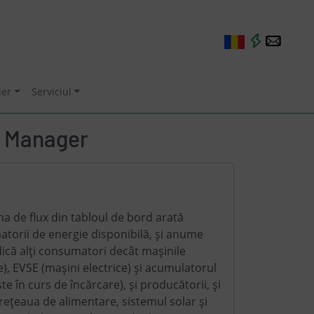
ler
Serviciul
ng Manager
a de flux din tabloul de bord arată
torii de energie disponibilă, și anume
dică alți consumatori decât mașinile
e), EVSE (mașini electrice) și acumulatorul
te în curs de încărcare), și producătorii, și
ețeaua de alimentare, sistemul solar și