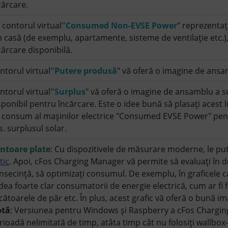
cărcare.
 contorul virtual
"Consumed Non-EVSE Power
" reprezentaț
n casă (de exemplu, apartamente, sisteme de ventilație etc.)
cărcare disponibilă.
ntorul virtual
"Putere produsă
" vă oferă o imagine de ansa
ntorul virtual
"Surplus
" vă oferă o imagine de ansamblu a su
sponibil pentru încărcare. Este o idee bună să plasați acest 
 consum al mașinilor electrice "Consumed EVSE Power" pentr
s. surplusul solar.
ntoare plate
: Cu dispozitivele de măsurare moderne, le put
tic
. Apoi, cFos Charging Manager vă permite să evaluați în de
nsecință, să optimizați consumul. De exemplu, în graficele 
dea foarte clar consumatorii de energie electrică, cum ar fi fr
cătoarele de păr etc. În plus, acest grafic vă oferă o bună i
tă
: Versiunea pentru Windows și Raspberry a cFos Charging
rioadă nelimitată de timp, atâta timp cât nu folosiți wallbox