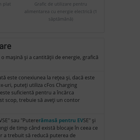
Grafic de utilizare pentru
n plat
alimentarea cu energie electrică (1
săptămână)
zare
o mașină și a cantității de energie, grafică
ată este conexiunea la rețea și, dacă este
ox-uri, puteți utiliza cFos Charging
ste suficientă pentru a încărca
est scop, trebuie să aveți un contor
VSE" sau "Putere
rămasă pentru EV
SE" și
ungi de timp când există blocaje în ceea ce
r a trebuit să reducă puterea de