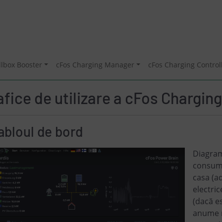
llbox Booster
cFos Charging Manager
cFos Charging Control
afice de utilizare a cFos Chargi
abloul de bord
Diagram
consuma
casa (a
electric
(dacă es
anume r