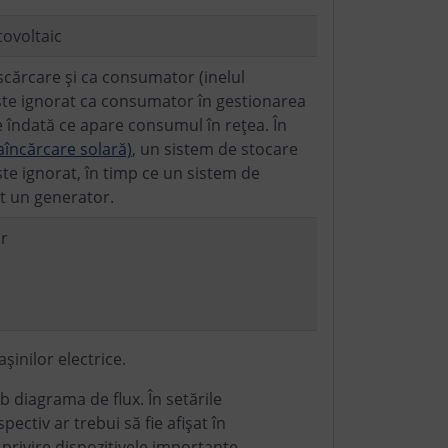
tovoltaic
escărcare și ca consumator (inelul
este ignorat ca consumator în gestionarea
e îndată ce apare consumul în rețea. În
aîncărcare solară)
, un sistem de stocare
te ignorat, în timp ce un sistem de
at un generator.
or
inilor electrice.
diagrama de flux. În setările
pectiv ar trebui să fie afișat în
privire dispozitivele importante.