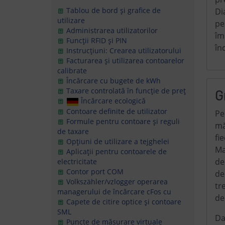
Tablou de bord și grafice de
Di
utilizare
pe
Administrarea utilizatorilor
îm
Funcții RFID și PIN
în
Instrucțiuni: Crearea utilizatorului
Facturarea și utilizarea contoarelor
calibrate
Încărcare cu bugete de kWh
Taxare controlată în funcție de preț
G
Încărcare ecologică
Contoare definite de utilizator
Pe
Formule pentru contoare și reguli
mă
de taxare
fi
Opțiuni de utilizare a tejghelei
Ma
Aplicații pentru contoarele de
de
electricitate
Contor port COM
de
Volkszähler/vzlogger
operarea
tr
managerului de încărcare cFos cu
de
Capete de citire optice și contoare
SML
Da
Puncte de măsurare virtuale