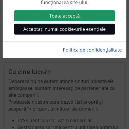
funcționarea site-ului.
Avem #thebestuseroftheworld. Clienții noștri ne
Toate acceptă
oferă un feedback important și ne ajută cu sugestii,
teste și integrarea de noi dispozitive. Suntem foarte
Acceptați numai cookie-urile esențiale
recunoscători pentru acest lucru!
Pentru a rămâne în contact cu clienții noștri, avem
Rețeaua cFos
.
Politica de confidențialitate
Cu cine lucrăm
Deoarece nu ne putem atinge singuri obiectivele
ambițioase, suntem interesați de parteneriate cu
alte companii.
Produsele noastre sunt dezvoltări proprii și
acoperă în prezent următoarele domenii:
EVSE pentru uz privat și comercial
Gestionarea sarcinii pentru utilizarea optimă a