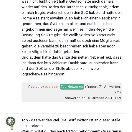
was nicht funktioniert hatte. Geotec hatte mich damals
wieder auf den Boden der Tatsachen zurückgeholt, indem
er mich fragte, woher ich denn den SoC habe und hatte den
Home Assistant erwähnt. Also habe ich einen Raspberry Pi
genommen, das System installiert und nun bin ich hier
angekommen und sage mir, wenn es in den Regeln die
Bedingung SoC >= gibt, die Wallbox den SoC aber nicht
selbst auslesen kann, dann muß es doch eine Möglichkeit
geben, die Variable zu beschreiben. Ich habe aber noch
keine Möglichkeit dafür gefunden.
Und zudem hätte das Ganze den netten Nebeneffekt, dass
ich dann den http Zähler im Dashboard ausblenden kann
und den SoC an der Stelle ablesen kann, wo er
logischerweise hingehört.
Posted by
baertiger
Top Networker
(Fragen: 71, Antworten:
271)
Answered on 26. Oktober 2024 11:09
▲
Top - das war das Ziel. Die Testfunktion ist an dieser Stelle
nicht relevant.
0
Warum willst du das nach E1.Soc bekommen? - Was genau