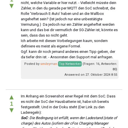
nicht, welche Variable er hier nutzt. - Vielleicht müsste dein
▼
Zähler, in den du gerade per MQTT den SoC schreibst, die
Rolle 'Verbrauch E-Auto' haben und an die Wallbox
angeheftet sein? (Ist jedoch nur eine unbestätigte
Vermutung.) Da jedoch nur ein Zähler angeheftet werden
kann und das bei dir vermutlich der S0-Zähler ist, könnte es
sein, dass das so nicht geht.
Ich arbeite mit diesen Vorbelegungen kaum, sondern
definiere es meist als eigene Formel.
Ggf. kann dir noch jemand anderes einen Tipp geben, der
da tiefer drin ist. - Ansonsten den Support mal anfragen.
Posted by
smileyman
Top Networker
(Fragen: 16, Antworten:
80)
Answered on 27. Oktober 2024 8:55
▲
Im Anhang ein Screenshot einer Regel mit dem SoC. Dass
es nicht der SoC der Hausbatterie ist, habe ich bereits
1
festgestellt. Und in der Doku steht (Der Link zu den
▼
Laderegeln):
SoC
: Die Bedingung ist erfüllt, wenn der Ladestand (state of
charge) des Autos (sofern der cFos Charging Manager