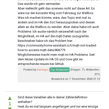
Das würde ich gern vermeiden.
Aber vielleicht geht das sowieso nicht auf diese Art. Es
wäre nur der kürzeste Weg vom Fahrzeug zur Wallbox.
Was ich machen könnte, wäre, das Topic erst mal zu
ändern und im HA den SoC herauszupicken und diesen
allein an die Wallbox zu senden. Aber dabei habe ich auch
Probleme. Ich suche nämlich verzweifelt nach der
Möglichkeit, im HA auf die mqtt-Daten zuzugreifen.
Beschrieben habe ich das Problem hier:
https://community.home-assistant.io/t/mqtt-not-loaded-
how-to-access-mqtt-data/806779
Möglicherweise macht mein mqtt im HA Probleme. Seit
dem letzen Update im HA OS und Core gibt es
entsprechende Issues bei Github.
Posted by
baertiger
Top Networker
(Fragen: 71, Antworten:
271)
Answered on 7. Dezember 2024 21:12
▲
Sind diese Variablen alle in deiner Zählerdefinition
enthalten?
1
Hast du es mal langsam angefangen und nur eine einzige
▼