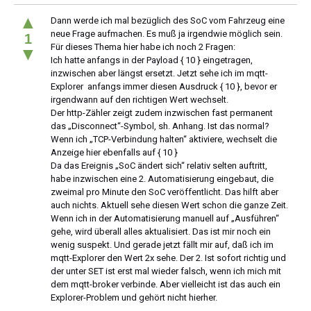
▲
Dann werde ich mal bezüglich des SoC vom Fahrzeug eine
neue Frage aufmachen. Es muß ja irgendwie möglich sein.
1
Für dieses Thema hier habe ich noch 2 Fragen:
▼
Ich hatte anfangs in der Payload { 10 } eingetragen,
inzwischen aber längst ersetzt. Jetzt sehe ich im mqtt-
Explorer anfangs immer diesen Ausdruck { 10 }, bevor er
irgendwann auf den richtigen Wert wechselt.
Der http-Zähler zeigt zudem inzwischen fast permanent
das „Disconnect“-Symbol, sh. Anhang. Ist das normal?
Wenn ich „TCP-Verbindung halten“ aktiviere, wechselt die
Anzeige hier ebenfalls auf { 10 }
Da das Ereignis „SoC ändert sich“ relativ selten auftritt,
habe inzwischen eine 2. Automatisierung eingebaut, die
zweimal pro Minute den SoC veröffentlicht. Das hilft aber
auch nichts. Aktuell sehe diesen Wert schon die ganze Zeit.
Wenn ich in der Automatisierung manuell auf „Ausführen“
gehe, wird überall alles aktualisiert. Das ist mir noch ein
wenig suspekt. Und gerade jetzt fällt mir auf, daß ich im
mqtt-Explorer den Wert 2x sehe. Der 2. Ist sofort richtig und
der unter SET ist erst mal wieder falsch, wenn ich mich mit
dem mqtt-broker verbinde. Aber vielleicht ist das auch ein
Explorer-Problem und gehört nicht hierher.