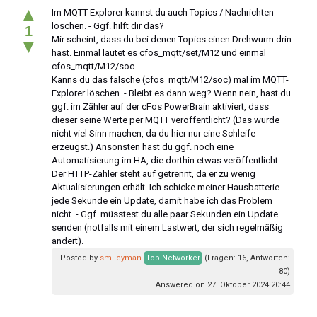
▲
Im MQTT-Explorer kannst du auch Topics / Nachrichten
löschen. - Ggf. hilft dir das?
1
Mir scheint, dass du bei denen Topics einen Drehwurm drin
▼
hast. Einmal lautet es cfos_mqtt/set/M12 und einmal
cfos_mqtt/M12/soc.
Kanns du das falsche (cfos_mqtt/M12/soc) mal im MQTT-
Explorer löschen. - Bleibt es dann weg? Wenn nein, hast du
ggf. im Zähler auf der cFos PowerBrain aktiviert, dass
dieser seine Werte per MQTT veröffentlicht? (Das würde
nicht viel Sinn machen, da du hier nur eine Schleife
erzeugst.) Ansonsten hast du ggf. noch eine
Automatisierung im HA, die dorthin etwas veröffentlicht.
Der HTTP-Zähler steht auf getrennt, da er zu wenig
Aktualisierungen erhält. Ich schicke meiner Hausbatterie
jede Sekunde ein Update, damit habe ich das Problem
nicht. - Ggf. müsstest du alle paar Sekunden ein Update
senden (notfalls mit einem Lastwert, der sich regelmäßig
ändert).
Posted by
smileyman
Top Networker
(Fragen: 16, Antworten:
80)
Answered on 27. Oktober 2024 20:44