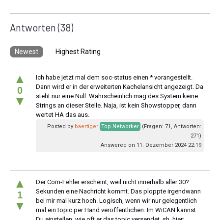
Antworten
(38)
Newest
Highest Rating
▲
Ich habe jetzt mal dem soc-status einen * vorangestellt.
Dann wird er in der erweiterten Kachelansicht angezeigt. Da
0
steht nur eine Null. Wahrscheinlich mag des System keine
▼
Strings an dieser Stelle. Naja, ist kein Showstopper, dann
wertet HA das aus.
Posted by
baertiger
Top Networker
(Fragen: 71, Antworten:
271)
Answered on 11. Dezember 2024 22:19
▲
Der Com-Fehler erscheint, weil nicht innerhalb aller 30?
Sekunden eine Nachricht kommt. Das ploppte irgendwann
1
bei mir mal kurz hoch. Logisch, wenn wir nur gelegentlich
▼
mal ein topic per Hand veröffentlichen. Im WiCAN kannst
Du einstellen, wie oft er das topic versendet, sh. hier: