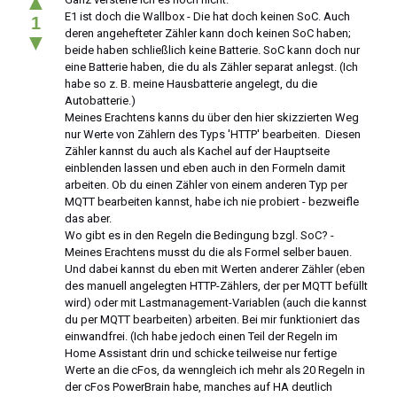
▲
E1 ist doch die Wallbox - Die hat doch keinen SoC. Auch
1
deren angehefteter Zähler kann doch keinen SoC haben;
▼
beide haben schließlich keine Batterie. SoC kann doch nur
eine Batterie haben, die du als Zähler separat anlegst. (Ich
habe so z. B. meine Hausbatterie angelegt, du die
Autobatterie.)
Meines Erachtens kanns du über den hier skizzierten Weg
nur Werte von Zählern des Typs 'HTTP' bearbeiten. Diesen
Zähler kannst du auch als Kachel auf der Hauptseite
einblenden lassen und eben auch in den Formeln damit
arbeiten. Ob du einen Zähler von einem anderen Typ per
MQTT bearbeiten kannst, habe ich nie probiert - bezweifle
das aber.
Wo gibt es in den Regeln die Bedingung bzgl. SoC? -
Meines Erachtens musst du die als Formel selber bauen.
Und dabei kannst du eben mit Werten anderer Zähler (eben
des manuell angelegten HTTP-Zählers, der per MQTT befüllt
wird) oder mit Lastmanagement-Variablen (auch die kannst
du per MQTT bearbeiten) arbeiten. Bei mir funktioniert das
einwandfrei. (Ich habe jedoch einen Teil der Regeln im
Home Assistant drin und schicke teilweise nur fertige
Werte an die cFos, da wenngleich ich mehr als 20 Regeln in
der cFos PowerBrain habe, manches auf HA deutlich