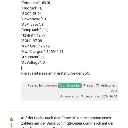
"Odometer": 6316,
"Plugged": 1,
"SOC": 53.94,
"PowerAvail": 0,
"AcPhases": 3,
"TempAmb": 3.2,
"12vBat": 12.77,
"SOH": 97.08,
"KwhAvail": 26.19,
"KwhCharged": 315941.13,
"AcCurrent": 0,
"AcVoltage": 0
}
Hieraus interessiert in erster Linie der SoC.
Posted by
baertiger
Top Networker
(Fragen: 71, Antworten:
271)
Answered on 9. Dezember 2024 16:54
▲
Auf der Suche nach dem "how to" der Integration eines
Zählers auf der Basis von mqtt-Daten komme ich mit der
1