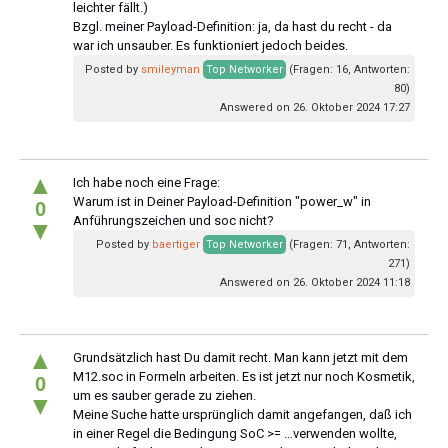
leichter fällt.)
Bzgl. meiner Payload-Definition: ja, da hast du recht - da
war ich unsauber. Es funktioniert jedoch beides.
Posted by
smileyman
Top Networker
(Fragen: 16, Antworten:
80)
Answered on 26. Oktober 2024 17:27
▲
Ich habe noch eine Frage:
Warum ist in Deiner Payload-Definition "power_w" in
0
Anführungszeichen und soc nicht?
▼
Posted by
baertiger
Top Networker
(Fragen: 71, Antworten:
271)
Answered on 26. Oktober 2024 11:18
▲
Grundsätzlich hast Du damit recht. Man kann jetzt mit dem
M12.soc in Formeln arbeiten. Es ist jetzt nur noch Kosmetik,
0
um es sauber gerade zu ziehen.
▼
Meine Suche hatte ursprünglich damit angefangen, daß ich
in einer Regel die Bedingung SoC >= …verwenden wollte,