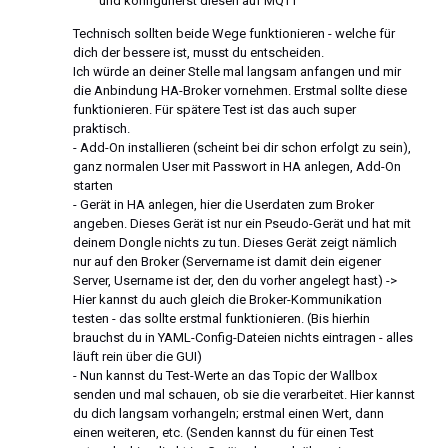
und konfigurierst diesen auf MQTT
Technisch sollten beide Wege funktionieren - welche für
dich der bessere ist, musst du entscheiden.
Ich würde an deiner Stelle mal langsam anfangen und mir
die Anbindung HA-Broker vornehmen. Erstmal sollte diese
funktionieren. Für spätere Test ist das auch super
praktisch.
- Add-On installieren (scheint bei dir schon erfolgt zu sein),
ganz normalen User mit Passwort in HA anlegen, Add-On
starten
- Gerät in HA anlegen, hier die Userdaten zum Broker
angeben. Dieses Gerät ist nur ein Pseudo-Gerät und hat mit
deinem Dongle nichts zu tun. Dieses Gerät zeigt nämlich
nur auf den Broker (Servername ist damit dein eigener
Server, Username ist der, den du vorher angelegt hast) ->
Hier kannst du auch gleich die Broker-Kommunikation
testen - das sollte erstmal funktionieren. (Bis hierhin
brauchst du in YAML-Config-Dateien nichts eintragen - alles
läuft rein über die GUI)
- Nun kannst du Test-Werte an das Topic der Wallbox
senden und mal schauen, ob sie die verarbeitet. Hier kannst
du dich langsam vorhangeln; erstmal einen Wert, dann
einen weiteren, etc. (Senden kannst du für einen Test