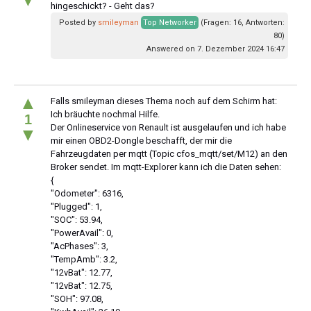
hingeschickt? - Geht das?
Posted by
smileyman
Top Networker
(Fragen: 16, Antworten:
80)
Answered on 7. Dezember 2024 16:47
▲
Falls smileyman dieses Thema noch auf dem Schirm hat:
Ich bräuchte nochmal Hilfe.
1
Der Onlineservice von Renault ist ausgelaufen und ich habe
▼
mir einen OBD2-Dongle beschafft, der mir die
Fahrzeugdaten per mqtt (Topic cfos_mqtt/set/M12) an den
Broker sendet. Im mqtt-Explorer kann ich die Daten sehen:
{
"Odometer": 6316,
"Plugged": 1,
"SOC": 53.94,
"PowerAvail": 0,
"AcPhases": 3,
"TempAmb": 3.2,
"12vBat": 12.77,
"12vBat": 12.75,
"SOH": 97.08,