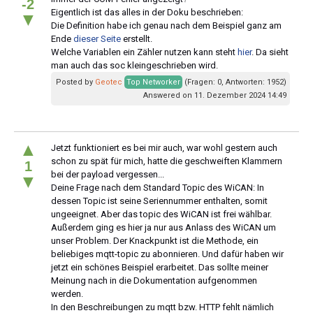
-2
Eigentlich ist das alles in der Doku beschrieben:
▼
Die Definition habe ich genau nach dem Beispiel ganz am
Ende
dieser Seite
erstellt.
Welche Variablen ein Zähler nutzen kann steht
hier
. Da sieht
man auch das soc kleingeschrieben wird.
Posted by
Geotec
Top Networker
(Fragen: 0, Antworten: 1952)
Answered on 11. Dezember 2024 14:49
▲
Jetzt funktioniert es bei mir auch, war wohl gestern auch
schon zu spät für mich, hatte die geschweiften Klammern
1
bei der payload vergessen...
▼
Deine Frage nach dem Standard Topic des WiCAN: In
dessen Topic ist seine Seriennummer enthalten, somit
ungeeignet. Aber das topic des WiCAN ist frei wählbar.
Außerdem ging es hier ja nur aus Anlass des WiCAN um
unser Problem. Der Knackpunkt ist die Methode, ein
beliebiges mqtt-topic zu abonnieren. Und dafür haben wir
jetzt ein schönes Beispiel erarbeitet. Das sollte meiner
Meinung nach in die Dokumentation aufgenommen
werden.
In den Beschreibungen zu mqtt bzw. HTTP fehlt nämlich