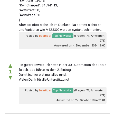
"KwhAvail": 26.19,
"KwhCharged": 315941.13,
"AcCurrent": 0,
"AcVoltage": 0
}
Aber bei cfos stehe ich im Dunkeln. Da kommt nichts an
und Variablen wie M12.SOC werden syntaktisch moniert.
Posted by
baertiger
Top Networker
(Fragen: 71, Antworten:
271)
Answered on 4. Dezember 2024 19:00
▲
Ein guter Hinweis. Ich hatte in der 30'-Automation das Topic
falsch, das führte zu dem 2. Eintrag.
1
Damit ist hier erst mal alles rund.
▼
Vielen Dank für die Unterstützung!
Posted by
baertiger
Top Networker
(Fragen: 71, Antworten:
271)
Answered on 27. Oktober 2024 21:01