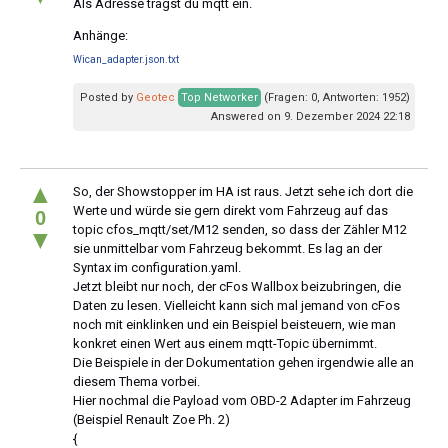
Als Adresse trägst du mqtt ein.
Anhänge:
Wican_adapter.json.txt
Posted by
Geotec
Top Networker
(Fragen: 0, Antworten: 1952)
Answered on 9. Dezember 2024 22:18
▲
So, der Showstopper im HA ist raus. Jetzt sehe ich dort die
Werte und würde sie gern direkt vom Fahrzeug auf das
0
topic cfos_mqtt/set/M12 senden, so dass der Zähler M12
▼
sie unmittelbar vom Fahrzeug bekommt. Es lag an der
Syntax im configuration.yaml.
Jetzt bleibt nur noch, der cFos Wallbox beizubringen, die
Daten zu lesen. Vielleicht kann sich mal jemand von cFos
noch mit einklinken und ein Beispiel beisteuern, wie man
konkret einen Wert aus einem mqtt-Topic übernimmt.
Die Beispiele in der Dokumentation gehen irgendwie alle an
diesem Thema vorbei.
Hier nochmal die Payload vom OBD-2 Adapter im Fahrzeug
(Beispiel Renault Zoe Ph. 2)
{