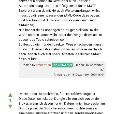
entweder hier direkt im Gerät oder auch über eine
Automatisierung, etc. - den Erfolg siehst du im MQTT-
Explorer) Wenn du mit HA auch Werte empfangen willst,
musst du dir einen passenden YAML-Code dazu bauen.
(Erst hier brauchst du wirklich Code - wenn auch sehr
einfachen)
Nun kannst du dir überlegen ob du generell von HA die
Werte senden lassen willst, oder der Dongle direkt an ein
passendes Topic schreiben soll.
Solltest du dich für den direkten Weg entscheiden, musst
du dir m. E. eine Zählerdefinition bauen. - Diese würde ich
dann jedoch auch erst über HA testen, da du hier einfach
flexibler bist.
Posted by
smileyman
Top Networker
(Fragen: 16, Antworten:
80)
Answered on 8. Dezember 2024 16:04
▲
Danke, dass Du nochmal auf mein Problem eingehst.
Diese Daten schickt der Dongle alle von sich aus an den
1
Broker. Wenn ich davon nur ein Datum - mich interessiert im
▼
Grunde ja nur der SoC - herauspicken möchte, muss ich
eine neue Baustelle eröffnen und den Dongle modifizieren.