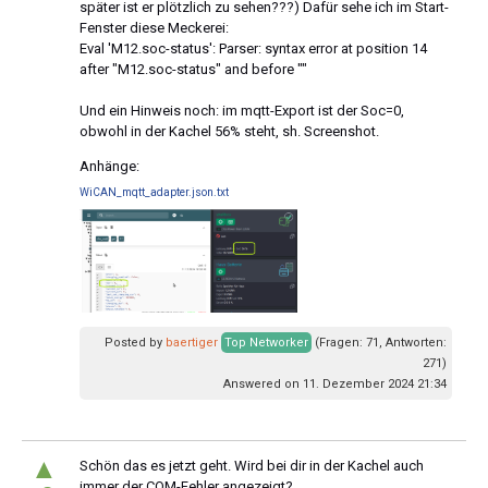
später ist er plötzlich zu sehen???) Dafür sehe ich im Start-
Fenster diese Meckerei:
Eval 'M12.soc-status': Parser: syntax error at position 14
after "M12.soc-status" and before ""
Und ein Hinweis noch: im mqtt-Export ist der Soc=0,
obwohl in der Kachel 56% steht, sh. Screenshot.
Anhänge:
WiCAN_mqtt_adapter.json.txt
Posted by
baertiger
Top Networker
(Fragen: 71, Antworten:
271)
Answered on 11. Dezember 2024 21:34
▲
Schön das es jetzt geht. Wird bei dir in der Kachel auch
immer der COM-Fehler angezeigt?