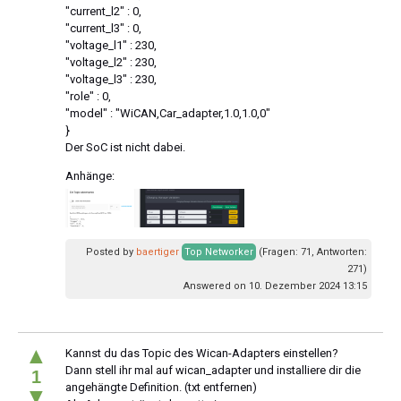
"current_l2" : 0,
"current_l3" : 0,
"voltage_l1" : 230,
"voltage_l2" : 230,
"voltage_l3" : 230,
"role" : 0,
"model" : "WiCAN,Car_adapter,1.0,1.0,0"
}
Der SoC ist nicht dabei.
Anhänge:
Posted by
baertiger
Top Networker
(Fragen: 71, Antworten:
271)
Answered on 10. Dezember 2024 13:15
▲
Kannst du das Topic des Wican-Adapters einstellen?
Dann stell ihr mal auf wican_adapter und installiere dir die
1
angehängte Definition. (txt entfernen)
▼