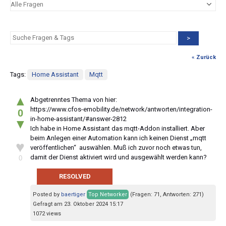
>
« Zurück
Tags:
Home Assistant
Mqtt
▲
Abgetrenntes Thema von hier:
https://www.cfos-emobility.de/network/antworten/integration-
0
in-home-assistant/#answer-2812
▼
Ich habe in Home Assistant das mqtt-Addon installiert. Aber
beim Anlegen einer Automation kann ich keinen Dienst „mqtt
♥
veröffentlichen“ auswählen. Muß ich zuvor noch etwas tun,
damit der Dienst aktiviert wird und ausgewählt werden kann?
0
RESOLVED
Posted by
baertiger
Top Networker
(Fragen: 71, Antworten: 271)
Gefragt am 23. Oktober 2024 15:17
1072 views