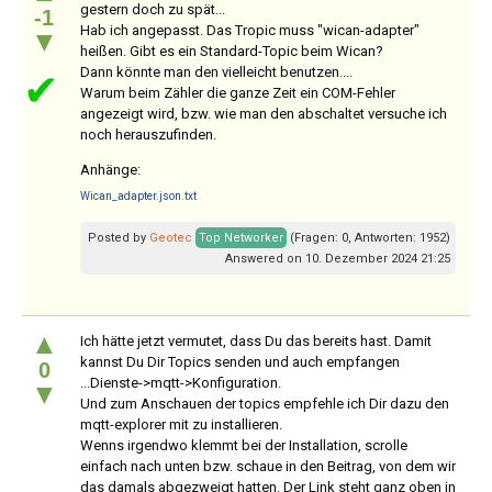
gestern doch zu spät...
-1
Hab ich angepasst. Das Tropic muss "wican-adapter"
▼
heißen. Gibt es ein Standard-Topic beim Wican?
Dann könnte man den vielleicht benutzen....
✔
Warum beim Zähler die ganze Zeit ein COM-Fehler
angezeigt wird, bzw. wie man den abschaltet versuche ich
noch herauszufinden.
Anhänge:
Wican_adapter.json.txt
Posted by
Geotec
Top Networker
(Fragen: 0, Antworten: 1952)
Answered on 10. Dezember 2024 21:25
▲
Ich hätte jetzt vermutet, dass Du das bereits hast. Damit
kannst Du Dir Topics senden und auch empfangen
0
...Dienste->mqtt->Konfiguration.
▼
Und zum Anschauen der topics empfehle ich Dir dazu den
mqtt-explorer mit zu installieren.
Wenns irgendwo klemmt bei der Installation, scrolle
einfach nach unten bzw. schaue in den Beitrag, von dem wir
das damals abgezweigt hatten. Der Link steht ganz oben in