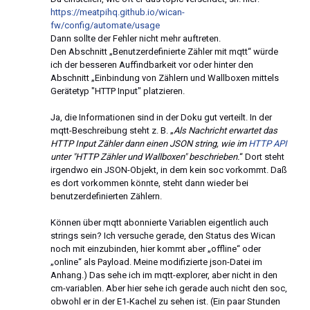
https://meatpihq.github.io/wican-
fw/config/automate/usage
Dann sollte der Fehler nicht mehr auftreten.
Den Abschnitt „Benutzerdefinierte Zähler mit mqtt“ würde
ich der besseren Auffindbarkeit vor oder hinter den
Abschnitt „Einbindung von Zählern und Wallboxen mittels
Gerätetyp "HTTP Input" platzieren.
Ja, die Informationen sind in der Doku gut verteilt. In der
mqtt-Beschreibung steht z. B. „
Als Nachricht erwartet das
HTTP Input Zähler dann einen JSON string, wie im
HTTP API
unter "HTTP Zähler und Wallboxen" beschrieben.
“ Dort steht
irgendwo ein JSON-Objekt, in dem kein soc vorkommt. Daß
es dort vorkommen könnte, steht dann wieder bei
benutzerdefinierten Zählern.
Können über mqtt abonnierte Variablen eigentlich auch
strings sein? Ich versuche gerade, den Status des Wican
noch mit einzubinden, hier kommt aber „offline“ oder
„online“ als Payload. Meine modifizierte json-Datei im
Anhang.) Das sehe ich im mqtt-explorer, aber nicht in den
cm-variablen. Aber hier sehe ich gerade auch nicht den soc,
obwohl er in der E1-Kachel zu sehen ist. (Ein paar Stunden