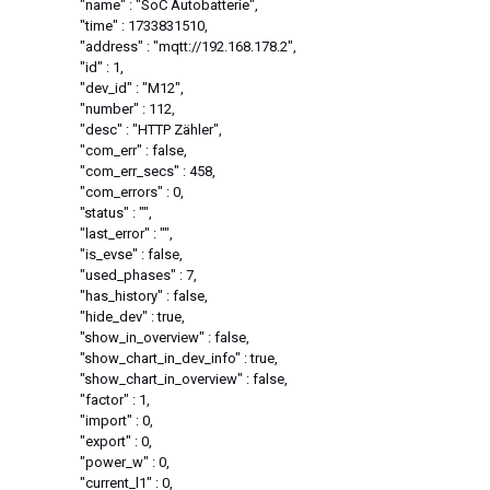
"name" : "SoC Autobatterie",
"time" : 1733831510,
"address" : "mqtt://192.168.178.2",
"id" : 1,
"dev_id" : "M12",
"number" : 112,
"desc" : "HTTP Zähler",
"com_err" : false,
"com_err_secs" : 458,
"com_errors" : 0,
"status" : "",
"last_error" : "",
"is_evse" : false,
"used_phases" : 7,
"has_history" : false,
"hide_dev" : true,
"show_in_overview" : false,
"show_chart_in_dev_info" : true,
"show_chart_in_overview" : false,
"factor" : 1,
"import" : 0,
"export" : 0,
"power_w" : 0,
"current_l1" : 0,