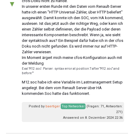
cfos-Doku nicht zu Rande.
▼
In unserer ersten Runde mit den Daten vom Renault-Server
hatte ich einen "HTTP Universal-Zähler, über HTTP beliefert"
ausgewählt. Damit konnte ich den SOC, vom HA kommend,
auslesen. Ist das jetzt auch der richtige Weg, oder kann ich
einen Zähler selbst definieren, der die Payload oder deren
interessante Komponenten beschreibt. Wenn ja, wie sieht
der syntaktisch aus? Ein Beispiel dafür habe ich in der cfos
Doku noch nicht gefunden. Es wird immer nur auf HTTP-
Zahler verwiesen.
Im Moment ärgert mich meine cfos-Konfiguration auch mit
der Meldung
Eval 'M12.soc': Parser: syntax error at position 7 after "M12.soc" and
before ""
M12.soc habe ich eine Variable im Lastmanagement Setup
angelegt. Bei dem vom Renault Server über HA
kommenden Soc hatte das funktioniert.
Posted by
baertiger
Top Networker
(Fragen: 71, Antworten:
271)
Answered on 8. Dezember 2024 22:36