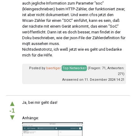
auch jegliche Information zum Parameter "soc"
(kleingeschrieben) beim HTTP-Zähler, der funktioniert zwar,
ist aber nicht dokumentiert. Und wenn cfos jetzt den
Wican-Zähler für einen "SOC" einführt, kann es sein, daß
der nächste mit einem Gerät ankommt, das einen "SoC"
veröffentlicht. Dann ist es doch besser, man findet in der
Doku beschrieben, wie der json-File der Zählerdefinition für
mqtt aussehen muss.
Nichtsdestotrotz, ich weiß jetzt wie es geht und bedanke
mich für die Hilfe.
Posted by
baertiger
Top Networker
(Fragen: 71, Antworten:
271)
Answered on 11. Dezember 2024 14:21
▲
Ja, bei mir geht das!
-1
▼
Anhänge: