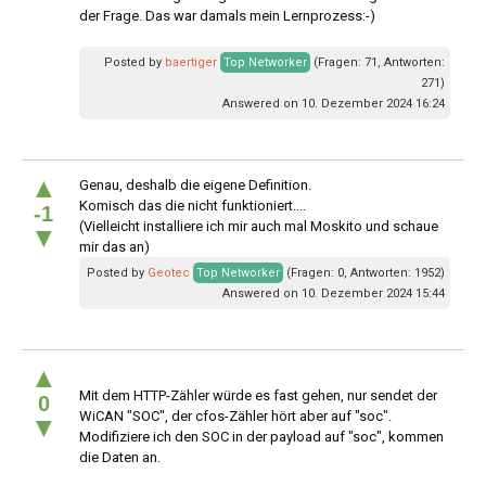
der Frage. Das war damals mein Lernprozess:-)
Posted by
baertiger
Top Networker
(Fragen: 71, Antworten:
271)
Answered on 10. Dezember 2024 16:24
▲
Genau, deshalb die eigene Definition.
Komisch das die nicht funktioniert....
-1
(Vielleicht installiere ich mir auch mal Moskito und schaue
▼
mir das an)
Posted by
Geotec
Top Networker
(Fragen: 0, Antworten: 1952)
Answered on 10. Dezember 2024 15:44
▲
Mit dem HTTP-Zähler würde es fast gehen, nur sendet der
0
WiCAN "SOC", der cfos-Zähler hört aber auf "soc".
▼
Modifiziere ich den SOC in der payload auf "soc", kommen
die Daten an.