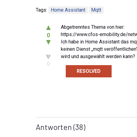
Tags:
Home Assistant
Mqtt
▲
Abgetrenntes Thema von hier:
https://www.cfos-emobility.de/net
0
▼
Ich habe in Home Assistant das mqt
keinen Dienst „mqtt veröffentlichen
♥
wird und ausgewählt werden kann?
0
RESOLVED
Antworten
(38)