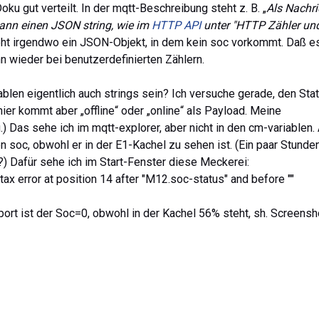
oku gut verteilt. In der mqtt-Beschreibung steht z. B. „
Als Nachri
ann einen JSON string, wie im
HTTP API
unter "HTTP Zähler un
teht irgendwo ein JSON-Objekt, in dem kein soc vorkommt. Daß e
n wieder bei benutzerdefinierten Zählern.
blen eigentlich auch strings sein? Ich versuche gerade, den Sta
ier kommt aber „offline“ oder „online“ als Payload. Meine
.) Das sehe ich im mqtt-explorer, aber nicht in den cm-variablen.
n soc, obwohl er in der E1-Kachel zu sehen ist. (Ein paar Stunde
??) Dafür sehe ich im Start-Fenster diese Meckerei:
tax error at position 14 after "M12.soc-status" and before ""
ort ist der Soc=0, obwohl in der Kachel 56% steht, sh. Screensh