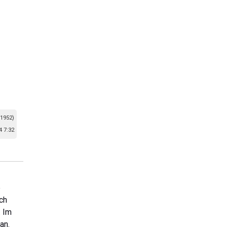
 1952)
 7:32
e
uch
. Im
an.