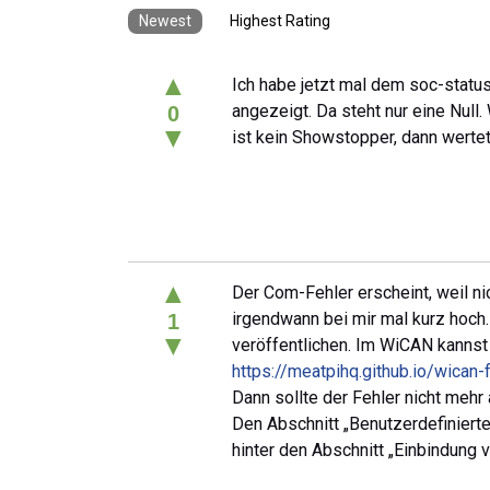
Newest
Highest Rating
▲
Ich habe jetzt mal dem soc-status
angezeigt. Da steht nur eine Null
0
▼
ist kein Showstopper, dann werte
▲
Der Com-Fehler erscheint, weil ni
irgendwann bei mir mal kurz hoch.
1
▼
veröffentlichen. Im WiCAN kannst D
https://meatpihq.github.io/wica
Dann sollte der Fehler nicht mehr 
Den Abschnitt „Benutzerdefinierte
hinter den Abschnitt „Einbindung 