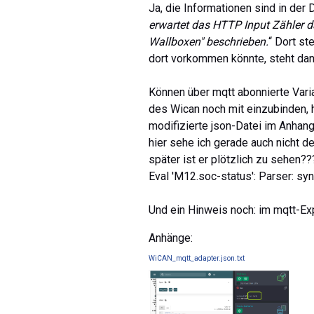
Ja, die Informationen sind in der D
erwartet das HTTP Input Zähler d
Wallboxen" beschrieben.
“ Dort s
dort vorkommen könnte, steht dan
Können über mqtt abonnierte Varia
des Wican noch mit einzubinden, h
modifizierte json-Datei im Anhang
hier sehe ich gerade auch nicht de
später ist er plötzlich zu sehen?
Eval 'M12.soc-status': Parser: syn
Und ein Hinweis noch: im mqtt-Exp
Anhänge:
WiCAN_mqtt_adapter.json.txt