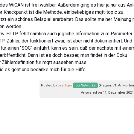
des WiCAN ist frei wählbar. Außerdem ging es hier ja nur aus An
Knackpunkt ist die Methode, ein beliebiges mqtt-topic zu
etzt ein schönes Beispiel erarbeitet. Das sollte meiner Meinung 
en werden.
w. HTTP fehlt nämlich auch jegliche Information zum Parameter
-Zähler, der funktioniert zwar, ist aber nicht dokumentiert. Und
für einen "SOC" einführt, kann es sein, daß der nächste mit eine
röffentlicht. Dann ist es doch besser, man findet in der Doku
r Zählerdefinition für mqtt aussehen muss.
ie es geht und bedanke mich für die Hilfe.
Posted by
baertiger
Top Networker
(Fragen: 71, Antworten
Answered on 11. Dezember 2024 