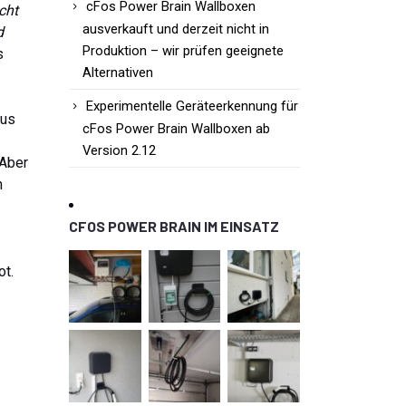
cFos Power Brain Wallboxen
cht
ausverkauft und derzeit nicht in
d
Produktion – wir prüfen geeignete
s
Alternativen
Experimentelle Geräteerkennung für
tus
cFos Power Brain Wallboxen ab
Version 2.12
 Aber
n
CFOS POWER BRAIN IM EINSATZ
ot.