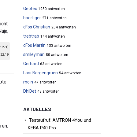
Geotec
1950 antworten
baertiger
271 antworten
icht
cFos Christian
204 antworten
aja,
trebtrab
144 antworten
cFos Martin
133 antworten
: 271)
smileyman
22:19
80 antworten
Gerhard
63 antworten
Lars Bergengruen
54 antworten
pte
moin
47 antworten
DhiDet
43 antworten
AKTUELLES
Testaufruf: AMTRON 4You und
ren.
KEBA P40 Pro