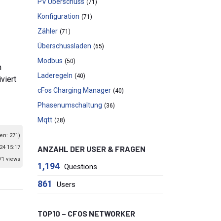
PV Überschuss
(71)
Konfiguration
(71)
Zähler
(71)
Überschussladen
(65)
Modbus
(50)
h
Laderegeln
(40)
viert
cFos Charging Manager
(40)
Phasenumschaltung
(36)
Mqtt
(28)
en: 271)
24 15:17
ANZAHL DER USER & FRAGEN
71 views
1,194
Questions
861
Users
TOP10 – CFOS NETWORKER