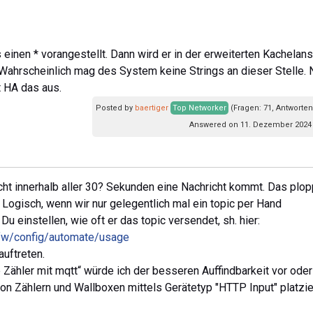
 einen * vorangestellt. Dann wird er in der erweiterten Kachelans
. Wahrscheinlich mag des System keine Strings an dieser Stelle. N
t HA das aus.
Posted by
baertiger
Top Networker
(Fragen: 71, Antworten
Answered on 11. Dezember 2024 
cht innerhalb aller 30? Sekunden eine Nachricht kommt. Das plop
 Logisch, wenn wir nur gelegentlich mal ein topic per Hand
u einstellen, wie oft er das topic versendet, sh. hier:
n-fw/config/automate/usage
auftreten.
 Zähler mit mqtt“ würde ich der besseren Auffindbarkeit vor oder
von Zählern und Wallboxen mittels Gerätetyp "HTTP Input" platzie