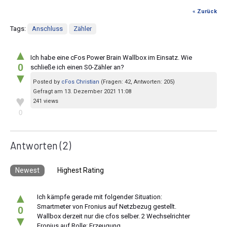
« Zurück
Tags:
Anschluss
Zähler
▲
Ich habe eine cFos Power Brain Wallbox im Einsatz. Wie
0
schließe ich einen S0-Zähler an?
▼
Posted by
cFos Christian
(Fragen: 42, Antworten: 205)
Gefragt am 13. Dezember 2021 11:08
♥
241 views
0
Antworten
(2)
Newest
Highest Rating
▲
Ich kämpfe gerade mit folgender Situation:
Smartmeter von Fronius auf Netzbezug gestellt.
0
Wallbox derzeit nur die cfos selber. 2 Wechselrichter
▼
Fronius auf Rolle: Erzeugung