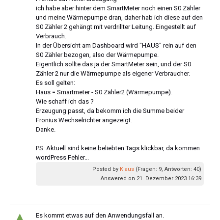
ich habe aber hinter dem SmartMeter noch einen S0 Zähler
und meine Wärmepumpe dran, daher hab ich diese auf den
S0 Zähler 2 gehängt mit verdrillter Leitung. Eingestellt auf
Verbrauch.
In der Übersicht am Dashboard wird "HAUS" rein auf den
S0 Zähler bezogen, also der Wärmepumpe.
Eigentlich sollte das ja der SmartMeter sein, und der S0
Zähler 2 nur die Wärmepumpe als eigener Verbraucher.
Es soll gelten:
Haus = Smartmeter - S0 Zähler2 (Wärmepumpe).
Wie schaff ich das ?
Erzeugung passt, da bekomm ich die Summe beider
Fronius Wechselrichter angezeigt.
Danke.
PS: Aktuell sind keine beliebten Tags klickbar, da kommen
wordPress Fehler...
Posted by
Klaus
(Fragen: 9, Antworten: 40)
Answered on 21. Dezember 2023 16:39
▲
Es kommt etwas auf den Anwendungsfall an.