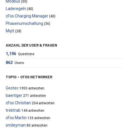
Modbus
(50)
Laderegeln
(40)
cFos Charging Manager
(40)
Phasenumschaltung
(36)
Mqtt
(28)
ANZAHL DER USER & FRAGEN
1,196
Questions
862
Users
TOP10 – CFOS NETWORKER
Geotec
1955 antworten
baertiger
271 antworten
cFos Christian
204 antworten
trebtrab
144 antworten
cFos Martin
133 antworten
smileyman
80 antworten