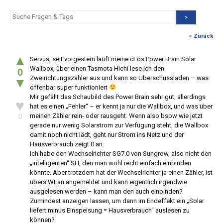
>
« Zurück
▲
Servus, seit vorgestern läuft meine cFos Power Brain Solar
Wallbox, über einen Tasmota Hichi lese ich den
0
Zweirichtungszähler aus und kann so Überschussladen – was
▼
offenbar super funktioniert
Mir gefällt das Schaubild des Power Brain sehr gut, allerdings
♥
hat es einen „Fehler“ – er kennt ja nur die Wallbox, und was über
meinen Zähler rein- oder rausgeht. Wenn also bspw wie jetzt
0
gerade nur wenig Solarstrom zur Verfügung steht, die Wallbox
damit noch nicht lädt, geht nur Strom ins Netz und der
Hausverbrauch zeigt 0 an.
Ich habe den Wechselrichter SG7.0 von Sungrow, also nicht den
„intelligenten“ SH, den man wohl recht einfach einbinden
könnte. Aber trotzdem hat der Wechselrichter ja einen Zähler, ist
übers WLan angemeldet und kann eigentlich irgendwie
ausgelesen werden – kann man den auch einbinden?
Zumindest anzeigen lassen, um dann im Endeffekt ein „Solar
liefert minus Einspeisung = Hausverbrauch“ auslesen zu
können?