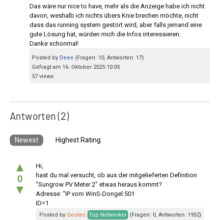
Das wäre nur nice to have, mehr als die Anzeige habe ich nicht
davon, weshalb ich nichts übers Knie brechen möchte, nicht
dass das running system gestört wird, aber falls jemand eine
gute Lösung hat, würden mich die Infos interessieren.
Danke schonmal!
Posted by
Deee
(Fragen: 10, Antworten: 17)
Gefragt am 16. Oktober 2025 10:05
57 views
Antworten
(2)
Newest
Highest Rating
▲
Hi,
hast du mal versucht, ob aus der mitgelieferten Definition
0
"Sungrow PV Meter 2" etwas heraus kommt?
▼
Adresse: "IP vom WinS-Dongel:501
ID=1
Posted by
Geotec
Top Networker
(Fragen: 0, Antworten: 1952)