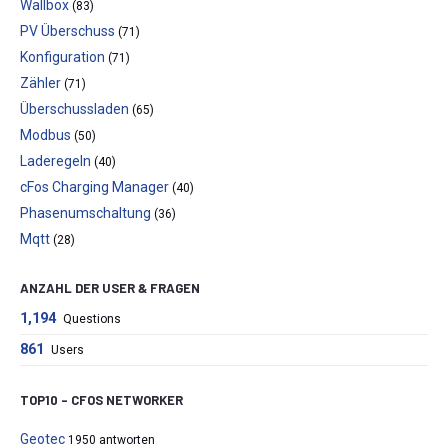
Wallbox
(83)
PV Überschuss
(71)
Konfiguration
(71)
Zähler
(71)
Überschussladen
(65)
Modbus
(50)
Laderegeln
(40)
cFos Charging Manager
(40)
Phasenumschaltung
(36)
Mqtt
(28)
ANZAHL DER USER & FRAGEN
1,194
Questions
861
Users
TOP10 – CFOS NETWORKER
Geotec
1950 antworten