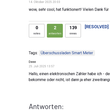
14. Oktober 2025 20:03
wow, sehr cool, hat funktionert! Vielen Dank f
[RESOLVED]
0
2
139
votes
antworten
views
Tags:
Überschussladen Smart Meter
Deee
25. Juli 2025 13:57
Hallo, einen elektronischen Zähler habe ich - 
bekomme oder nicht, ist dann ja eher zweitrangi
Antworten: