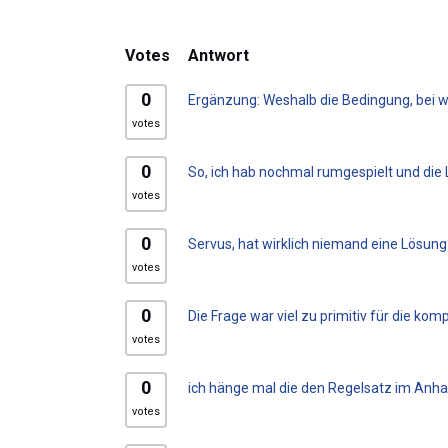
Votes
Antwort
0
Ergänzung: Weshalb die Bedingung, bei we
votes
0
So, ich hab nochmal rumgespielt und die 
votes
0
Servus, hat wirklich niemand eine Lösung
votes
0
Die Frage war viel zu primitiv für die k
votes
0
ich hänge mal die den Regelsatz im Anhan
votes