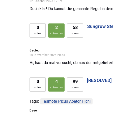
22. Oktober 2025 12:19
Doch klar! Du kannst die genannte Regel in dei
Sungrow SG7
0
2
58
votes
antworten
views
Geotec
20. November 2025 20:53
Hi, hast du mal versucht, ob aus der mitgelie
[RESOLVED]
0
4
99
votes
antworten
views
Tags:
Tasmota Picus Apator Hichi
Deee