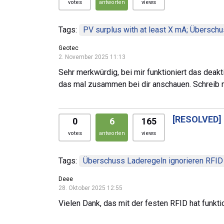
votes
antworten
views
Tags:
PV surplus with at least X mA; Übersch
Geotec
2. November 2025 11:13
Sehr merkwürdig, bei mir funktioniert das deakti
das mal zusammen bei dir anschauen. Schreib m
[RESOLVED]
0
6
165
votes
antworten
views
Tags:
Überschuss Laderegeln ignorieren RFID
Deee
28. Oktober 2025 12:55
Vielen Dank, das mit der festen RFID hat funkti