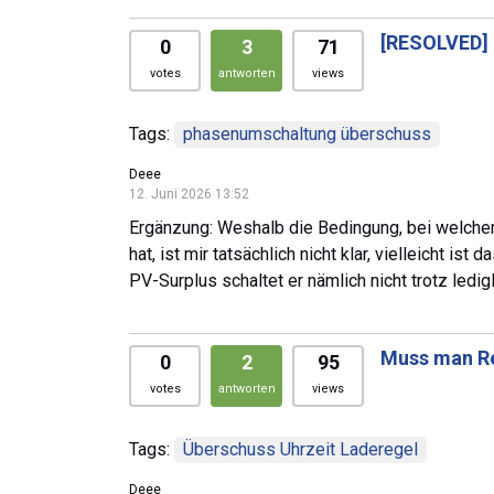
[RESOLVED]
0
3
71
votes
antworten
views
Tags:
phasenumschaltung überschuss
Deee
12. Juni 2026 13:52
Ergänzung: Weshalb die Bedingung, bei welche
hat, ist mir tatsächlich nicht klar, vielleicht 
PV-Surplus schaltet er nämlich nicht trotz ledig
Muss man Reg
0
2
95
votes
antworten
views
Tags:
Überschuss Uhrzeit Laderegel
Deee