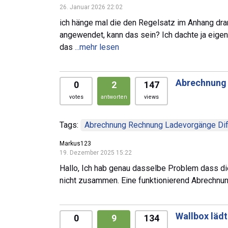
26. Januar 2026 22:02
ich hänge mal die den Regelsatz im Anhang dra
angewendet, kann das sein? Ich dachte ja eigent
das
...mehr lesen
Abrechnung 
0
2
147
votes
antworten
views
Tags:
Abrechnung Rechnung Ladevorgänge Dif
Markus123
19. Dezember 2025 15:22
Hallo, Ich hab genau dasselbe Problem dass di
nicht zusammen. Eine funktionierend Abrechnun
Wallbox lädt
0
9
134