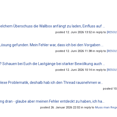
lchem Überschuss die Wallbox anfängt zu laden, Einfluss auf ...
posted 12. Juni 2026 13:52 in reply to
[RESOLV
Lösung gefunden. Mein Fehler war, dass ich bei den Vorgaben ...
posted 12. Juni 2026 11:38 in reply to
[RESOLV
? Schauen bei Euch die Lastgänge bei starker Bewölkung auch ...
posted 12. Juni 2026 10:14 in reply to
[RESOLV
omplexe Problematik, deshalb hab ich den Thread rausnehmen w...
posted 10.
g dran - glaube aber meinen Fehler entdeckt zu haben, ich ha...
posted 26. Januar 2026 22:02 in reply to
Muss man Regeln