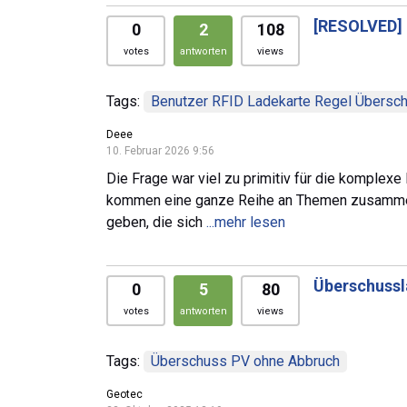
[RESOLVED]
0
2
108
votes
antworten
views
Tags:
Benutzer RFID Ladekarte Regel Übersch
Deee
10. Februar 2026 9:56
Die Frage war viel zu primitiv für die komplexe
kommen eine ganze Reihe an Themen zusammen,
geben, die sich
...mehr lesen
Überschussl
0
5
80
votes
antworten
views
Tags:
Überschuss PV ohne Abbruch
Geotec