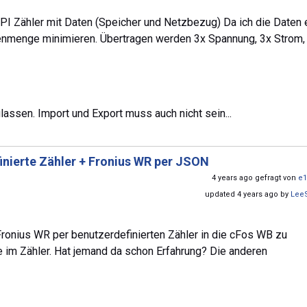
PI Zähler mit Daten (Speicher und Netzbezug) Da ich die Daten 
tenmenge minimieren. Übertragen werden 3x Spannung, 3x Strom,
assen. Import und Export muss auch nicht sein...
inierte Zähler + Fronius WR per JSON
4 years ago gefragt von
e1
updated 4 years ago by
Lee
ronius WR per benutzerdefinierten Zähler in die cFos WB zu
te im Zähler. Hat jemand da schon Erfahrung? Die anderen