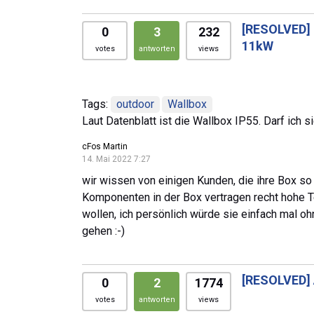
[RESOLVED]
0
3
232
11kW
votes
antworten
views
Tags:
outdoor
Wallbox
Laut Datenblatt ist die Wallbox IP55. Darf ich
cFos Martin
14. Mai 2022 7:27
wir wissen von einigen Kunden, die ihre Box so
Komponenten in der Box vertragen recht hohe T
wollen, ich persönlich würde sie einfach mal o
gehen :-)
[RESOLVED]
0
2
1774
votes
antworten
views