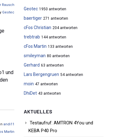
r Rausch
Geotec
1950 antworten
by
Geotec
baertiger
271 antworten
cFos Christian
204 antworten
ge
trebtrab
144 antworten
cFos Martin
133 antworten
smileyman
80 antworten
Gerhard
63 antworten
to1 und
Lars Bergengruen
54 antworten
nden
moin
47 antworten
DhiDet
43 antworten
AKTUELLES
Testaufruf: AMTRON 4You und
von
andi11
KEBA P40 Pro
os Martin