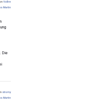
von
VoBre
os Martin
n
sung
. Die
ei
on
stromy
os Martin