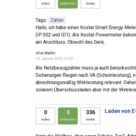
votes
antworten
views
Tags:
Zähler
Hallo, ich habe einen Kostal Smart Energy Mete
(IP:502 und ID1). Als Kostal Powermeter beko
am Anschluss. Obwohl das Gerä...
cFos Martin
14. Januar 2023 10:00
Als Netzbezugzähler muss ja auch berücksichti
Sicherungen fliegen nach VA (Scheinleistung), n
abrechnungsmäßig Wirkleistung relevant. Daher 
solarem Überschussladen aber mit der Wirkleis
Laden von E
0
3
336
votes
antworten
views