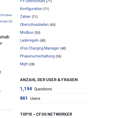
PV Überschuss
(71)
Konfiguration
(71)
Christian
Zähler
(71)
hinky123
Überschussladen
(65)
Modbus
(50)
eshalb
Laderegeln
(40)
er
cFos Charging Manager
(40)
Phasenumschaltung
(36)
Mqtt
(28)
t
-
ANZAHL DER USER & FRAGEN
1,194
Questions
e
861
Users
TOP10 – CFOS NETWORKER