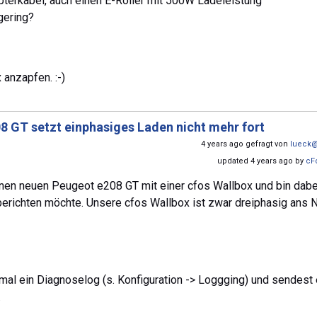
terkabel, auch einen E-Roller mit 500W Ladeleistung
gering?
 anzapfen. :-)
8 GT setzt einphasiges Laden nicht mehr fort
4 years ago gefragt von
lueck
updated 4 years ago by
cF
inen neuen Peugeot e208 GT mit einer cfos Wallbox und bin dabe
berichten möchte. Unsere cfos Wallbox ist zwar dreiphasig ans 
 mal ein Diagnoselog (s. Konfiguration -> Loggging) und sendest
.