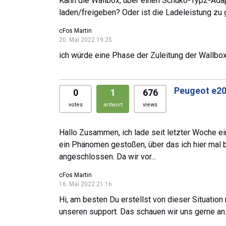
Kann die Wallbox, über einen Schuko-Typ2-Adap
laden/freigeben? Oder ist die Ladeleistung zu 
cFos Martin
20. Mai 2022 19:25
ich würde eine Phase der Zuleitung der Wallbox
Peugeot e20
0
1
676
votes
antwort
views
Hallo Zusammen, ich lade seit letzter Woche e
ein Phänomen gestoßen, über das ich hier mal 
angeschlossen. Da wir vor...
cFos Martin
16. Mai 2022 21:16
Hi, am besten Du erstellst von dieser Situation
unseren support. Das schauen wir uns gerne an