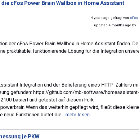
 die cFos Power Brain Wallbox in Home Assistant
4 years ago gefragt von
cFos 
updated 4 months ago by
T
ation der cFos Power Brain Wallbox in Home Assistant finden. D
e praktikable, funktionierende Lösung für die Integration unser
sistant Integration und der Belieferung eines HTTP-Zählers mi
Lösung gefunden: https://github.com/mb-software/homeassistant
00 basiert und getestet auf diesem Fork:
owerbrain Wenn das weiterhin gepflegt wird, fließt diese klein
ere neue Funktionen bietet die
...mehr lesen
messung je PKW