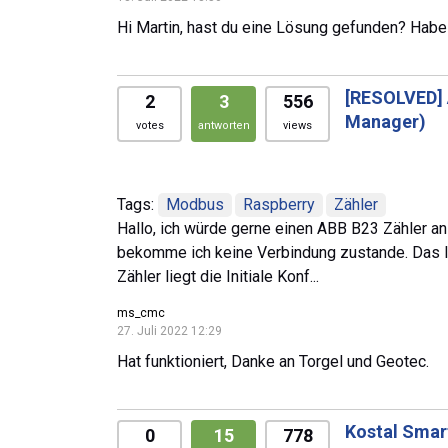
Hi Martin, hast du eine Lösung gefunden? Habe
[RESOLVED]
2
3
556
Manager)
votes
antworten
views
Tags:
Modbus
Raspberry
Zähler
Hallo, ich würde gerne einen ABB B23 Zähler a
bekomme ich keine Verbindung zustande. Das I
Zähler liegt die Initiale Konf...
ms_cmc
27. Juli 2022 12:29
Hat funktioniert, Danke an Torgel und Geotec.
Kostal Smar
0
15
778