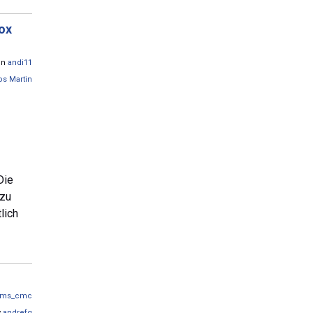
ox
von
andi11
os Martin
Die
 zu
lich
ms_cmc
y
andrefg