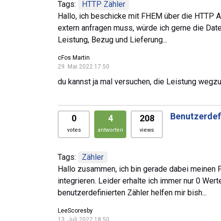
Tags:
HTTP Zähler
Hallo, ich beschicke mit FHEM über die HTTP A
extern anfragen muss, würde ich gerne die Da
Leistung, Bezug und Lieferung...
cFos Martin
29. Mai 2022 17:50
du kannst ja mal versuchen, die Leistung wegzul
Benutzerdef
0
4
208
votes
antworten
views
Tags:
Zähler
Hallo zusammen, ich bin gerade dabei meinen F
integrieren. Leider erhalte ich immer nur 0 Wer
benutzerdefinierten Zähler helfen mir bish...
LeeScoresby
13. Juli 2022 18:50