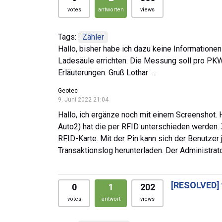
votes
antworten
views
Tags:
Zähler
Hallo, bisher habe ich dazu keine Information
Ladesäule errichten. Die Messung soll pro PKW
Erläuterungen. Gruß Lothar ...
Geotec
9. Juni 2022 21:04
Hallo, ich ergänze noch mit einem Screenshot. H
Auto2) hat die per RFID unterschieden werden. 
RFID-Karte. Mit der Pin kann sich der Benutze
Transaktionslog herunterladen. Der Administrat
[RESOLVED]
0
1
202
votes
antwort
views