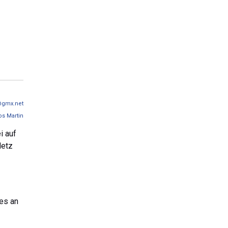
@gmx.net
os Martin
i auf
Netz
 es an