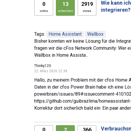
Wie kann ich
0
13
2919
integrieren?
votes
antworten
views
Tags:
Home Assistant
Wallbox
Bisher konnten wir keine Lösung für die Integr
fragen wir die cFos Network Community: Wer ein
Wallbox in Home Assista...
Thinky123
22. März 2026 22:38
Hallo, zu meinem Problem mit der cfos Home As
Daten in der cfos Power Brain habe ich eine 
powerbrain/issues/89#issuecomment-41010221
https://github.com/guibrazlima/homeassistant-p
Korrektur dort sicherlich bald ein. Ein paar and
Verbrauchs
0
2
366