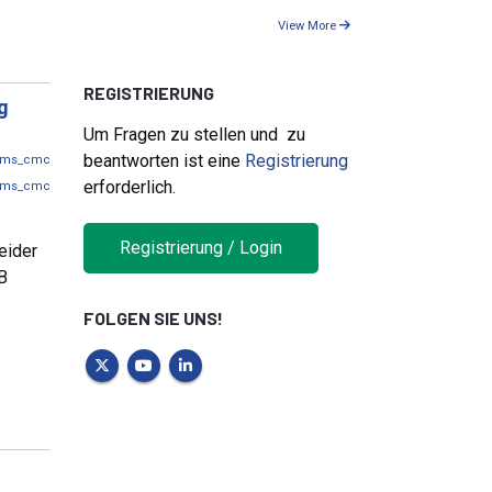
View More
REGISTRIERUNG
g
Um Fragen zu stellen und zu
beantworten ist eine
Registrierung
ms_cmc
erforderlich.
ms_cmc
Registrierung / Login
eider
B
FOLGEN SIE UNS!