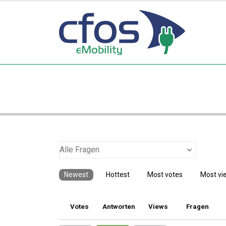
Newest
Hottest
Most votes
Most vi
Votes
Antworten
Views
Fragen