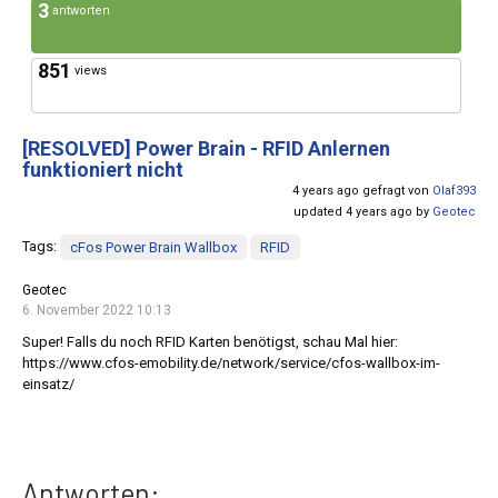
3
antworten
851
views
[RESOLVED]
Power Brain - RFID Anlernen
funktioniert nicht
4 years ago gefragt von
Olaf393
updated 4 years ago by
Geotec
Tags:
cFos Power Brain Wallbox
RFID
Geotec
6. November 2022 10:13
Super! Falls du noch RFID Karten benötigst, schau Mal hier:
https://www.cfos-emobility.de/network/service/cfos-wallbox-im-
einsatz/
Antworten: