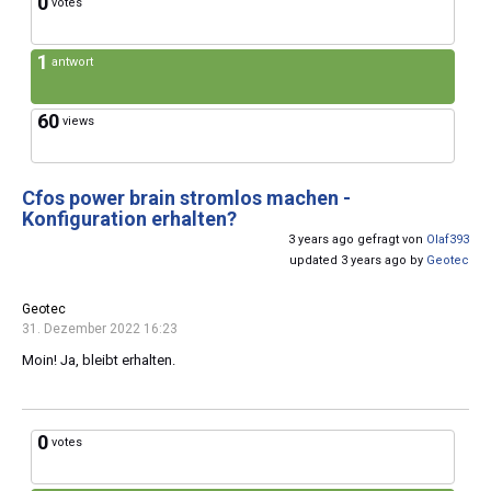
0
votes
1
antwort
60
views
Cfos power brain stromlos machen -
Konfiguration erhalten?
3 years ago gefragt von
Olaf393
updated 3 years ago by
Geotec
Geotec
31. Dezember 2022 16:23
Moin! Ja, bleibt erhalten.
0
votes