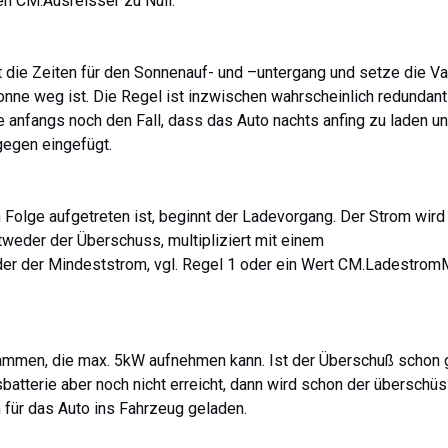
en CM.Ausreisser zu Null.
 die Zeiten für den Sonnenauf- und –untergang und setze die Va
onne weg ist. Die Regel ist inzwischen wahrscheinlich redundant
 anfangs noch den Fall, dass das Auto nachts anfing zu laden u
gegen eingefügt.
Folge aufgetreten ist, beginnt der Ladevorgang. Der Strom wird
ntweder der Überschuss, multipliziert mit einem
er der Mindeststrom, vgl. Regel 1 oder ein Wert CM.Ladestrom
ammen, die max. 5kW aufnehmen kann. Ist der Überschuß schon 
batterie aber noch nicht erreicht, dann wird schon der überschü
 für das Auto ins Fahrzeug geladen.