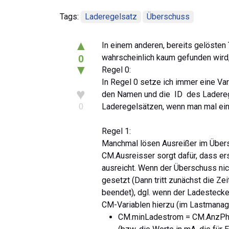
Tags:
Laderegelsatz
Überschuss
▲
In einem anderen, bereits gelösten
wahrscheinlich kaum gefunden wird,
0
▼
Regel 0:
In Regel 0 setze ich immer eine Va
♥
den Namen und die ID des Ladereg
Laderegelsätzen, wenn man mal ei
0
Regel 1:
Manchmal lösen Ausreißer im Übers
CM.Ausreisser sorgt dafür, dass e
ausreicht. Wenn der Überschuss nich
gesetzt (Dann tritt zunächst die Ze
beendet), dgl. wenn der Ladestecke
CM-Variablen hierzu (im Lastmanag
CM.minLadestrom = CM.AnzPha