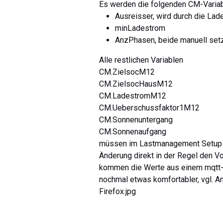
Es werden die folgenden CM-Variab
Ausreisser, wird durch die Lad
minLadestrom
AnzPhasen, beide manuell set
Alle restlichen Variablen
CM.ZielsocM12
CM.ZielsocHausM12
CM.LadestromM12
CM.Ueberschussfaktor1M12
CM.Sonnenuntergang
CM.Sonnenaufgang
müssen im Lastmanagement Setup mi
Änderung direkt in der Regel den Vo
kommen die Werte aus einem mqtt-Z
nochmal etwas komfortabler, vgl.
Firefox.jpg