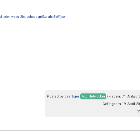
d laden wenn Überschuss größer als 5kW.json
Posted by
baertiger
Top Networker
(Fragen: 71, Antwort
Gefragt am 19. April 20
1