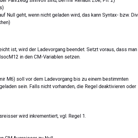
Euer Fahrzeug sinnvoll sind, bei mir Renault Zoe, Ph. 2)
s)
uf Null geht, wenn nicht geladen wird, das kann Syntax- bzw. Div
chen)
eicht ist, wird der Ladevorgang beendet. Setzt voraus, dass man
lsocM12 in den CM-Variablen setzen.
 mir M6) soll vor dem Ladevorgang bis zu einem bestimmten
aden sein. Falls nicht vorhanden, die Regel deaktivieren oder
eisser wird inkrementiert, vgl. Regel 1.