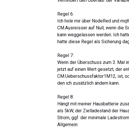
Verhindert den Überlauf der Variabl
Regel 6:
Ich hole mir über NodeRed und mqtt
CM.Ausreisser auf Null, wenn die S
kann weggelassen werden. Ich hatte
hatte diese Regel als Sicherung da
Regel 7:
Wenn der Überschuss zum 3. Mal in 
jetzt auf einen Wert gesetzt, der e
CM.Ueberschussfaktor1M12, ist, od
den ich zusätzlich ändern kann.
Regel 8:
Hängt mit meiner Hausbatterie zus
als 5kW, der Zielladestand der Haus
Strom, ggf. der minimale Ladestrom
Allgemein: