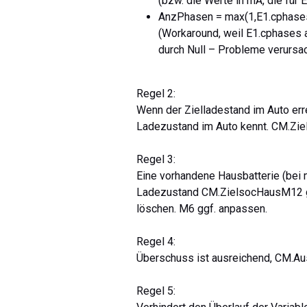
(bzw. die Werte in mA, die für 
AnzPhasen = max(1,E1.cphase
(Workaround, weil E1.cphases a
durch Null – Probleme verursa
Regel 2:
Wenn der Zielladestand im Auto err
Ladezustand im Auto kennt. CM.Zie
Regel 3:
Eine vorhandene Hausbatterie (bei
Ladezustand CM.ZielsocHausM12 gel
löschen. M6 ggf. anpassen.
Regel 4:
Überschuss ist ausreichend, CM.Ausr
Regel 5: