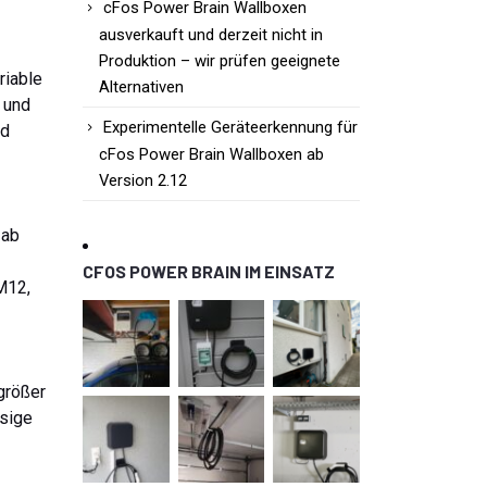
cFos Power Brain Wallboxen
ausverkauft und derzeit nicht in
Produktion – wir prüfen geeignete
riable
Alternativen
 und
Experimentelle Geräteerkennung für
nd
cFos Power Brain Wallboxen ab
Version 2.12
 ab
CFOS POWER BRAIN IM EINSATZ
M12,
größer
ssige