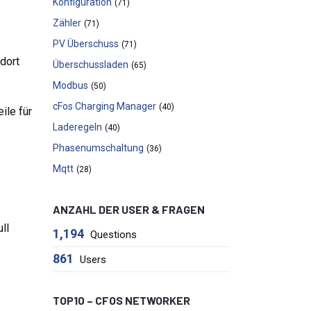
Konfiguration
(71)
Zähler
(71)
PV Überschuss
(71)
dort
Überschussladen
(65)
Modbus
(50)
cFos Charging Manager
(40)
ile für
Laderegeln
(40)
Phasenumschaltung
(36)
Mqtt
(28)
ANZAHL DER USER & FRAGEN
ll
1,194
Questions
861
Users
TOP10 – CFOS NETWORKER