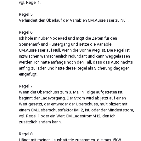
vgl. Regel 1.
Regel 5:
Verhindert den Überlauf der Variablen CM.Ausreisser zu Null.
Regel 6:
Ich hole mir über NodeRed und mqtt die Zeiten für den
Sonnenauf- und –untergang und setze die Variable
CM.Ausreisser auf Null, wenn die Sonne weg ist. Die Regel ist
inzwischen wahrscheinlich redundant und kann weggelassen
werden. Ich hatte anfangs noch den Fall, dass das Auto nachts
anfing zu laden und hatte diese Regel als Sicherung dagegen
eingefügt.
Regel 7:
Wenn der Überschuss zum 3. Mal in Folge aufgetreten ist,
beginnt der Ladevorgang. Der Strom wird ab jetzt auf einen
Wert gesetzt, der entweder der Überschuss, multipliziert mit
einem CM.Ueberschussfaktor1M12, ist, oder der Mindeststrom,
vgl. Regel 1 oder ein Wert CM.LadestromM12, den ich
zusätzlich ändern kann.
Regel 8:
Hängt mit meiner Hausbatterie zusammen, die max. 5kW