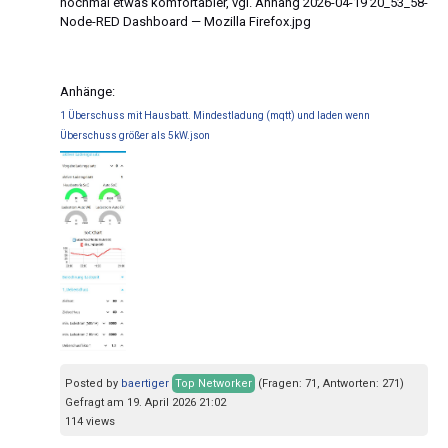
nochmal etwas komfortabler, vgl. Anhang 2026-04-19 20_53_58-
Node-RED Dashboard — Mozilla Firefox.jpg
Anhänge:
1 Überschuss mit Hausbatt. Mindestladung (mqtt) und laden wenn
Überschuss größer als 5kW.json
Posted by
baertiger
Top Networker
(Fragen: 71, Antworten: 271)
Gefragt am 19. April 2026 21:02
114 views