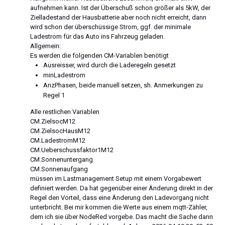
aufnehmen kann. Ist der Überschuß schon größer als 5kW, der
Zielladestand der Hausbatterie aber noch nicht erreicht, dann
wird schon der überschüssige Strom, ggf. der minimale
Ladestrom für das Auto ins Fahrzeug geladen.
Allgemein:
Es werden die folgenden CM-Variablen benötigt
Ausreisser, wird durch die Laderegeln gesetzt
minLadestrom
AnzPhasen, beide manuell setzen, sh. Anmerkungen zu
Regel 1
Alle restlichen Variablen
CM.ZielsocM12
CM.ZielsocHausM12
CM.LadestromM12
CM.Ueberschussfaktor1M12
CM.Sonnenuntergang
CM.Sonnenaufgang
müssen im Lastmanagement Setup mit einem Vorgabewert
definiert werden. Da hat gegenüber einer Änderung direkt in der
Regel den Vorteil, dass eine Änderung den Ladevorgang nicht
unterbricht. Bei mir kommen die Werte aus einem mqtt-Zähler,
dem ich sie über NodeRed vorgebe. Das macht die Sache dann