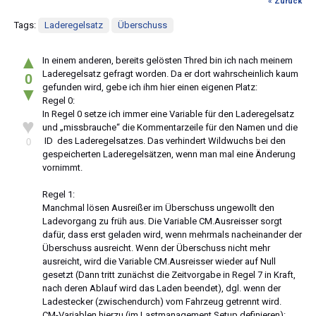
« Zurück
Tags:
Laderegelsatz
Überschuss
▲
In einem anderen, bereits gelösten Thred bin ich nach meinem
Laderegelsatz gefragt worden. Da er dort wahrscheinlich kaum
0
gefunden wird, gebe ich ihm hier einen eigenen Platz:
▼
Regel 0:
In Regel 0 setze ich immer eine Variable für den Laderegelsatz
♥
und „missbrauche“ die Kommentarzeile für den Namen und die
ID des Laderegelsatzes. Das verhindert Wildwuchs bei den
0
gespeicherten Laderegelsätzen, wenn man mal eine Änderung
vornimmt.
Regel 1:
Manchmal lösen Ausreißer im Überschuss ungewollt den
Ladevorgang zu früh aus. Die Variable CM.Ausreisser sorgt
dafür, dass erst geladen wird, wenn mehrmals nacheinander der
Überschuss ausreicht. Wenn der Überschuss nicht mehr
ausreicht, wird die Variable CM.Ausreisser wieder auf Null
gesetzt (Dann tritt zunächst die Zeitvorgabe in Regel 7 in Kraft,
nach deren Ablauf wird das Laden beendet), dgl. wenn der
Ladestecker (zwischendurch) vom Fahrzeug getrennt wird.
CM-Variablen hierzu (im Lastmanagement Setup definieren):