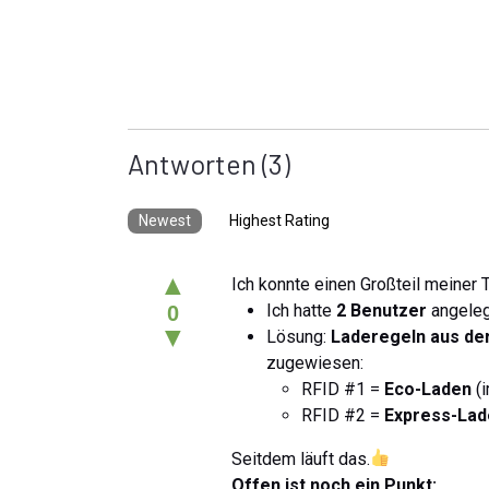
Antworten
(3)
Newest
Highest Rating
▲
Ich konnte einen Großteil meiner
Ich hatte
2 Benutzer
angele
0
▼
Lösung:
Laderegeln aus der
zugewiesen:
RFID #1 =
Eco-Laden
(i
RFID #2 =
Express-Lad
Seitdem läuft das.
Offen ist noch ein Punkt: