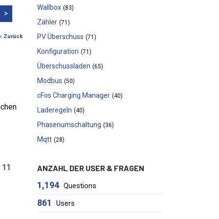
Wallbox
(83)
>
Zähler
(71)
PV Überschuss
« Zurück
(71)
Konfiguration
(71)
Überschussladen
(65)
Modbus
(50)
cFos Charging Manager
(40)
ichen
Laderegeln
(40)
Phasenumschaltung
(36)
Mqtt
(28)
. 11
ANZAHL DER USER & FRAGEN
1,194
Questions
861
Users