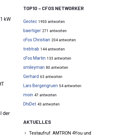
TOP10 – CFOS NETWORKER
11 kW
Geotec
1950 antworten
baertiger
271 antworten
cFos Christian
204 antworten
trebtrab
144 antworten
cFos Martin
133 antworten
smileyman
80 antworten
Gerhard
63 antworten
HT
Lars Bergengruen
54 antworten
moin
47 antworten
DhiDet
43 antworten
l der
AKTUELLES
Testaufruf: AMTRON 4You und