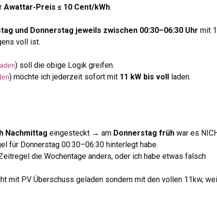
er
Awattar-Preis ≤ 10 Cent/kWh
.
tag und Donnerstag jeweils zwischen 00:30–06:30 Uhr
mit 
ns voll ist.
) soll die obige Logik greifen.
aden
) möchte ich jederzeit sofort mit
11 kW bis voll
laden.
den
h Nachmittag
eingesteckt → am
Donnerstag früh
war es NIC
gel für Donnerstag 00:30–06:30 hinterlegt habe.
e Zeitregel die Wochentage anders, oder ich habe etwas falsch
cht mit PV Überschuss geladen sondern mit den vollen 11kw, wei