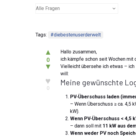
Tags:
#diebestenuserderwelt
▲
Hallo zusammen,
ich kämpfe schon seit Wochen mit 
0
▼
Vielleicht übersehe ich etwas – ich
will:
♥
Meine gewünschte Lo
0
PV-Überschuss laden (immer
– Wenn Überschuss ≥ ca. 4,5 k
kW).
Wenn PV-Überschuss < 4,5 k
– dann soll mit
11 kW aus dem
Wenn weder PV noch Speich