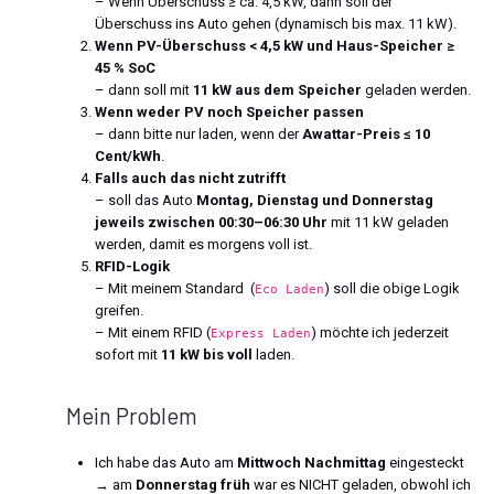
– Wenn Überschuss ≥ ca. 4,5 kW, dann soll der
Überschuss ins Auto gehen (dynamisch bis max. 11 kW).
Wenn PV-Überschuss < 4,5 kW und Haus-Speicher ≥
45 % SoC
– dann soll mit
11 kW aus dem Speicher
geladen werden.
Wenn weder PV noch Speicher passen
– dann bitte nur laden, wenn der
Awattar-Preis ≤ 10
Cent/kWh
.
Falls auch das nicht zutrifft
– soll das Auto
Montag, Dienstag und Donnerstag
jeweils zwischen 00:30–06:30 Uhr
mit 11 kW geladen
werden, damit es morgens voll ist.
RFID-Logik
– Mit meinem Standard (
) soll die obige Logik
Eco Laden
greifen.
– Mit einem RFID (
) möchte ich jederzeit
Express Laden
sofort mit
11 kW bis voll
laden.
Mein Problem
Ich habe das Auto am
Mittwoch Nachmittag
eingesteckt
→ am
Donnerstag früh
war es NICHT geladen, obwohl ich