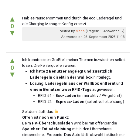
▲
Hab es rausgenommen und durch die eco Laderegel und
die Charging Manager Konfig ersetzt
0
▼
Posted by
Mario
(Fragen: 1, Antworten: 2)
Answered on 26. September 2025 11:13
▲
Ich konnte einen Großteil meiner Themen inzwischen selbst
lösen. Die Fehlerquellen waren:
0
Ich hatte
2 Benutzer
angelegt
und zusätzlich
▼
Laderegeln direkt in der Wallbox
hinterlegt.
Lösung:
Laderegeln aus der Wallbox entfernt
und
einem Benutzer zwei RFID-Tags
zugewiesen:
RFID #1 =
Eco-Laden
(immer aktiv / PV-geführt)
RFID #2 =
Express-Laden
(sofort volle Leistung)
Seitdem läuft das.
Offen ist noch ein Punkt:
Beim
PV-Überschussladen
wird bei mir offenbar die
Speicher-Entladeleistung
mit in den Überschuss
eingerechnet. Ergebnis: Das Auto lädt, obwohl faktisch nur