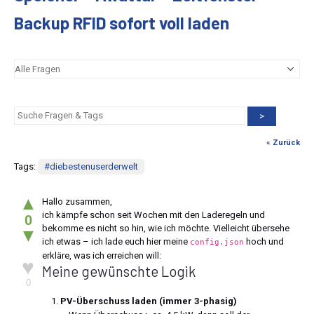
Backup RFID sofort voll laden
>
« Zurück
Tags:
#diebestenuserderwelt
▲
Hallo zusammen,
ich kämpfe schon seit Wochen mit den Laderegeln und
0
bekomme es nicht so hin, wie ich möchte. Vielleicht übersehe
▼
ich etwas – ich lade euch hier meine
hoch und
config.json
erkläre, was ich erreichen will:
♥
Meine gewünschte Logik
0
PV-Überschuss laden (immer 3-phasig)