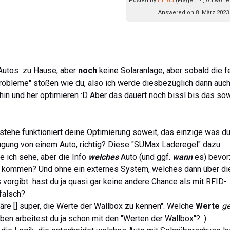
Posted by
Hindu
(Fragen: 4, Antworte
Answered on 8. März 2023 
 Autos zu Hause, aber
noch
keine Solaranlage, aber sobald die fe
Probleme" stoßen wie du, also ich werde diesbezüglich dann auch
in und her optimieren :D Aber das dauert noch bissl bis das so
erstehe funktioniert deine Optimierung soweit, das einzige was d
gung von einem Auto, richtig? Diese "SÜMax Laderegel" dazu
ie ich sehe, aber die Info
welches
Auto (und ggf.
wann
es) bevor
r kommen? Und ohne ein externes System, welches dann über di
vorgibt hast du ja quasi gar keine andere Chance als mit RFID-
 falsch?
äre [] super, die Werte der Wallbox zu kennen". Welche
Werte
g
en arbeitest du ja schon mit den "Werten der Wallbox"? :)