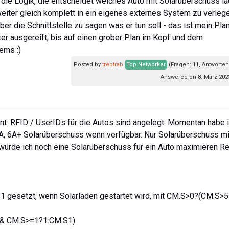
 die Logik, die entscheidet welches Auto mit Solarüberschuss l
o weiter gleich komplett in ein eigenes externes System zu verleg
r die Schnittstelle zu sagen was er tun soll - das ist mein Pla
iter ausgereift, bis auf einen grober Plan im Kopf und dem
ems :)
Posted by
trebtrab
Top Networker
(Fragen: 11, Antworten
Answered on 8. März 202
nt. RFID / UserIDs für die Autos sind angelegt. Momentan habe 
A, 6A+ Solarüberschuss wenn verfügbar. Nur Solarüberschuss mi
würde ich noch eine Solarüberschuss für ein Auto maximieren R
 1 gesetzt, wenn Solarladen gestartet wird, mit CM.S>0?(CM.S>5
&& CM.S>=1?1:CM.S1)