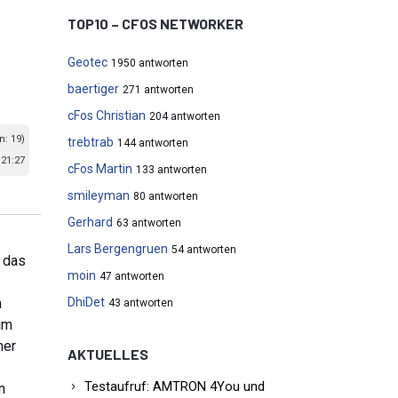
TOP10 – CFOS NETWORKER
Geotec
1950 antworten
baertiger
271 antworten
cFos Christian
204 antworten
n: 19)
trebtrab
144 antworten
21:27
cFos Martin
133 antworten
smileyman
80 antworten
Gerhard
63 antworten
Lars Bergengruen
54 antworten
g das
moin
47 antworten
n
DhiDet
43 antworten
 im
mer
AKTUELLES
Testaufruf: AMTRON 4You und
n