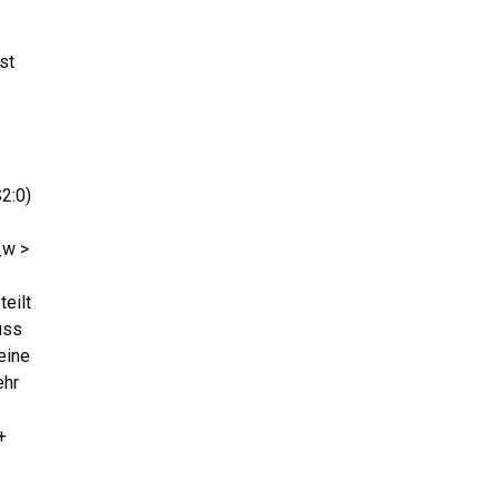
st
2:0)
_w >
teilt
uss
keine
ehr
+