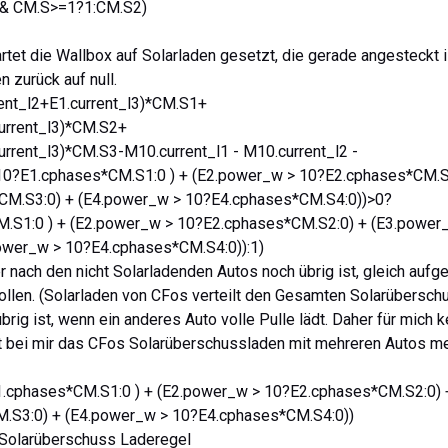
&& CM.S>=1?1:CM.S2)
tet die Wallbox auf Solarladen gesetzt, die gerade angesteckt i
 zurück auf null.
rent_l2+E1.current_l3)*CM.S1+
current_l3)*CM.S2+
current_l3)*CM.S3-M10.current_l1 - M10.current_l2 -
>10?E1.cphases*CM.S1:0 ) + (E2.power_w > 10?E2.cphases*CM.S
CM.S3:0) + (E4.power_w > 10?E4.cphases*CM.S4:0))>0?
.S1:0 ) + (E2.power_w > 10?E2.cphases*CM.S2:0) + (E3.power
ower_w > 10?E4.cphases*CM.S4:0)):1)
 nach den nicht Solarladenden Autos noch übrig ist, gleich aufge
 sollen. (Solarladen von CFos verteilt den Gesamten Solarübersch
übrig ist, wenn ein anderes Auto volle Pulle lädt. Daher für mich 
rt bei mir das CFos Solarüberschussladen mit mehreren Autos m
cphases*CM.S1:0 ) + (E2.power_w > 10?E2.cphases*CM.S2:0) 
.S3:0) + (E4.power_w > 10?E4.cphases*CM.S4:0))
 Solarüberschuss Laderegel