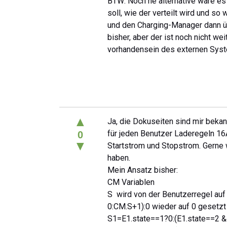
BTW: Noch ne alternative wäre es
soll, wie der verteilt wird und s
und den Charging-Manager dann übe
bisher, aber der ist noch nicht we
vorhandensein des externen Syst
▲
Ja, die Dokuseiten sind mir bekan
für jeden Benutzer Laderegeln 16
0
▼
Startstrom und Stopstrom. Gerne 
haben.
Mein Ansatz bisher:
CM Variablen
S wird von der Benutzerregel auf
0:CM.S+1):0 wieder auf 0 gesetzt
S1=E1.state==1?0:(E1.state==2 