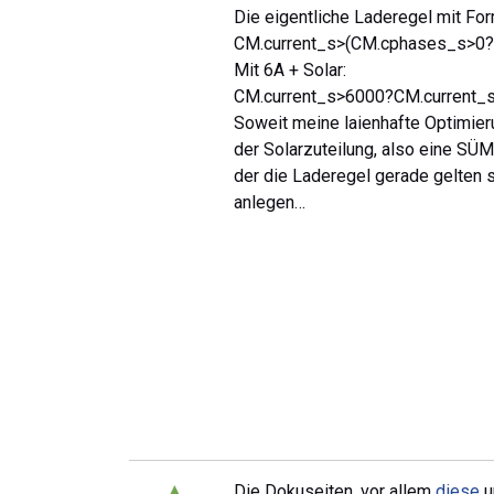
Die eigentliche Laderegel mit For
CM.current_s>(CM.cphases_s>0?C
Mit 6A + Solar:
CM.current_s>6000?CM.current_
Soweit meine laienhafte Optimier
der Solarzuteilung, also eine SÜM
der die Laderegel gerade gelten s
anlegen…
▲
Die Dokuseiten, vor allem
diese
u