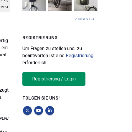
n: 19)
19:51
View More
REGISTRIERUNG
rtig
 ein
Um Fragen zu stellen und zu
weit
beantworten ist eine
Registrierung
erforderlich.
u
Registrierung / Login
zugt
e
FOLGEN SIE UNS!
enau