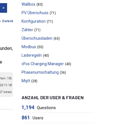
Wallbox
(83)
>
PV Überschuss
(71)
Konfiguration
« Zurück
(71)
Zähler
(71)
Überschussladen
(65)
Modbus
(50)
funden,
Laderegeln
(40)
le
cFos Charging Manager
(40)
Phasenumschaltung
(36)
ten: 19)
Mqtt
(28)
23 11:18
57 views
ANZAHL DER USER & FRAGEN
1,194
Questions
861
Users