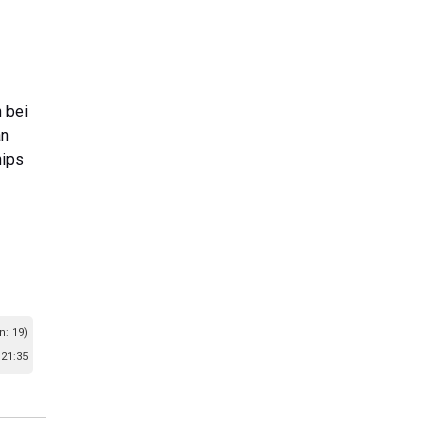
 bei
an
hips
n: 19)
21:35