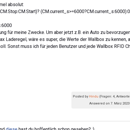
mel absolut:
M.Stop:CM.Start)? (CM.current_s>=6000?CM.current_s:6000):0
s:6000
ung für meine Zwecke. Um aber jetzt z.B. ein Auto zu bevorzugen
ax Laderegel, wäre es super, die Werte der Wallbox zu kennen, 
oll. Sonst muss ich für jeden Benutzer und jede Wallbox RFID C
Posted by
Hindu
(Fragen: 4, Antworte
Answered on 7. März 2023 
nd
diese
hast du hoffentlich schon gesehen? :)