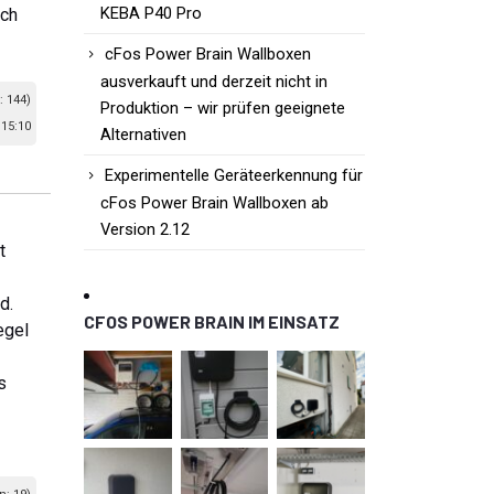
KEBA P40 Pro
uch
cFos Power Brain Wallboxen
ausverkauft und derzeit nicht in
: 144)
Produktion – wir prüfen geeignete
15:10
Alternativen
Experimentelle Geräteerkennung für
cFos Power Brain Wallboxen ab
Version 2.12
t
d.
CFOS POWER BRAIN IM EINSATZ
egel
s