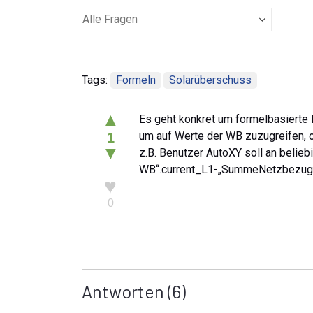
Tags:
Formeln
Solarüberschuss
▲
Es geht konkret um formelbasierte L
um auf Werte der WB zuzugreifen, 
1
▼
z.B. Benutzer AutoXY soll an belie
WB“.current_L1-„SummeNetzbezug
♥
0
Antworten
(6)