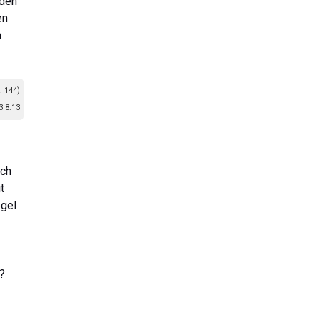
aden
en
n
: 144)
3 8:13
ich
t
egel
?