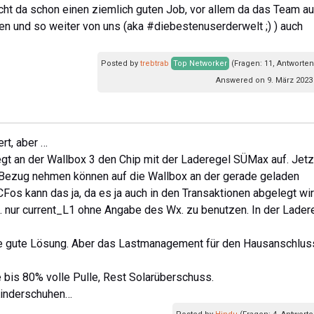
cht da schon einen ziemlich guten Job, vor allem da das Team a
iten und so weiter von uns (aka #diebestenuserderwelt ;) ) auch
Posted by
trebtrab
Top Networker
(Fragen: 11, Antworten
Answered on 9. März 2023 
ert, aber …
egt an der Wallbox 3 den Chip mit der Laderegel SÜMax auf. Jetz
 Bezug nehmen können auf die Wallbox an der gerade geladen
CFos kann das ja, da es ja auch in den Transaktionen abgelegt wir
.B. nur current_L1 ohne Angabe des Wx. zu benutzen. In der Lader
ne gute Lösung. Aber das Lastmanagement für den Hausanschlus
bis 80% volle Pulle, Rest Solarüberschuss.
 Kinderschuhen…