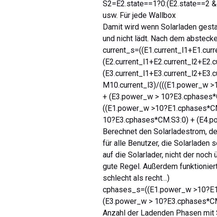
S2=E2.state==1?0:(E2.state==2 
usw. Für jede Wallbox
Damit wird wenn Solarladen gestar
und nicht lädt. Nach dem abstecken
current_s=((E1.current_l1+E1.cur
(E2.current_l1+E2.current_l2+E2.
(E3.current_l1+E3.current_l2+E3.
M10.current_l3)/(((E1.power_w 
+ (E3.power_w > 10?E3.cphases*
((E1.power_w >10?E1.cphases*CM
10?E3.cphases*CM.S3:0) + (E4.p
Berechnet den Solarladestrom, der
für alle Benutzer, die Solarladen
auf die Solarlader, nicht der noch 
gute Regel. Außerdem funktionie
schlecht als recht…)
cphases_s=((E1.power_w >10?E1.
(E3.power_w > 10?E3.cphases*CM
Anzahl der Ladenden Phasen mit