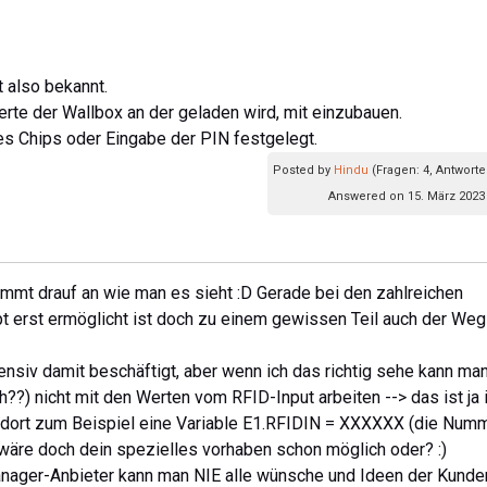
t also bekannt.
erte der Wallbox an der geladen wird, mit einzubauen.
es Chips oder Eingabe der PIN festgelegt.
Posted by
Hindu
(Fragen: 4, Antworte
Answered on 15. März 2023 
 kommt drauf an wie man es sieht :D Gerade bei den zahlreichen
pt erst ermöglicht ist doch zu einem gewissen Teil auch der We
tensiv damit beschäftigt, aber wenn ich das richtig sehe kann ma
h??) nicht mit den Werten vom RFID-Input arbeiten --> das ist ja
's dort zum Beispiel eine Variable E1.RFIDIN = XXXXXX (die Num
äre doch dein spezielles vorhaben schon möglich oder? :)
anager-Anbieter kann man NIE alle wünsche und Ideen der Kunde