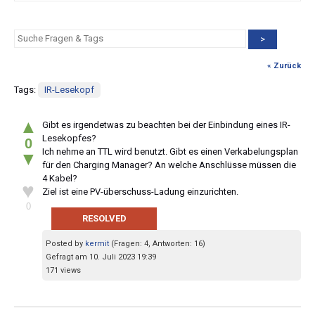
>
« Zurück
Tags:
IR-Lesekopf
▲
Gibt es irgendetwas zu beachten bei der Einbindung eines IR-
Lesekopfes?
0
Ich nehme an TTL wird benutzt. Gibt es einen Verkabelungsplan
▼
für den Charging Manager? An welche Anschlüsse müssen die
4 Kabel?
♥
Ziel ist eine PV-überschuss-Ladung einzurichten.
0
RESOLVED
Posted by
kermit
(Fragen: 4, Antworten: 16)
Gefragt am 10. Juli 2023 19:39
171 views