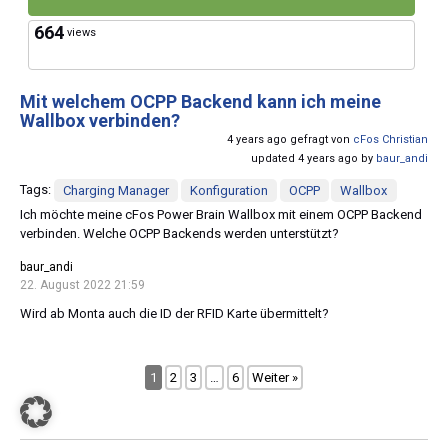
664
views
Mit welchem OCPP Backend kann ich meine
Wallbox verbinden?
4 years ago gefragt von
cFos Christian
updated 4 years ago by
baur_andi
Tags:
Charging Manager
Konfiguration
OCPP
Wallbox
Ich möchte meine cFos Power Brain Wallbox mit einem OCPP Backend
verbinden. Welche OCPP Backends werden unterstützt?
baur_andi
22. August 2022 21:59
Wird ab Monta auch die ID der RFID Karte übermittelt?
1
2
3
…
6
Weiter »