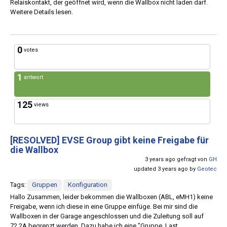
Relaiskontakt, der geöffnet wird, wenn die Wallbox nicht laden darf.
Weitere Details lesen.
0
votes
1
antwort
125
views
[RESOLVED]
EVSE Group gibt keine Freigabe für
die Wallbox
3 years ago gefragt von
GH
updated 3 years ago by
Geotec
Tags:
Gruppen
Konfiguration
Hallo Zusammen, leider bekommen die Wallboxen (ABL, eMH1) keine
Freigabe, wenn ich diese in eine Gruppe einfüge. Bei mir sind die
Wallboxen in der Garage angeschlossen und die Zuleitung soll auf
72,2A begrenzt werden. Dazu habe ich eine "Gruppe_Last_...