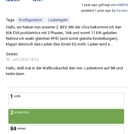
1 year ago gefragt von
KIAEV6
updated 1 year ago by
Geotec
Tags:
Konfiguration
Laderegeln
Hallo, wir haben nun unseren 2. BEV. Mit der cfos bekomme ich den
KIA EV6 problemlos mit 3 Phasen, 16A und somit 11 kW geladen.
Nehme ich exakt gleichen RFID (und somit gleiche Einstellungen),
klappt dennoch das Laden des Smart EQ nicht. Laden wird a...
Geotec
30. Juni 2025 18:53
Hallo, stell mal in der Wallboxkachel den min. Ladestrom auf 8A und
teste dann.
1
vote
2
antworten
84
views