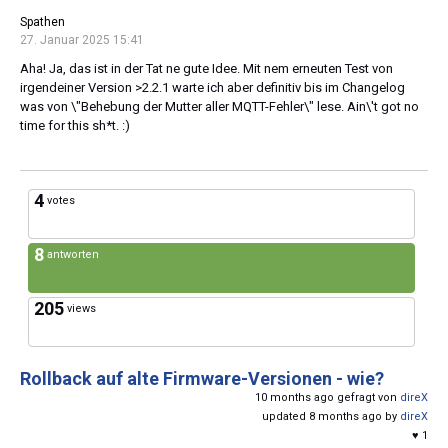
Spathen
27. Januar 2025 15:41
Aha! Ja, das ist in der Tat ne gute Idee. Mit nem erneuten Test von
irgendeiner Version >2.2.1 warte ich aber definitiv bis im Changelog
was von \"Behebung der Mutter aller MQTT-Fehler\" lese. Ain\'t got no
time for this sh*t. :)
4
votes
8
antworten
205
views
Rollback auf alte Firmware-Versionen - wie?
10 months ago gefragt von
direX
updated 8 months ago by
direX
♥ 1