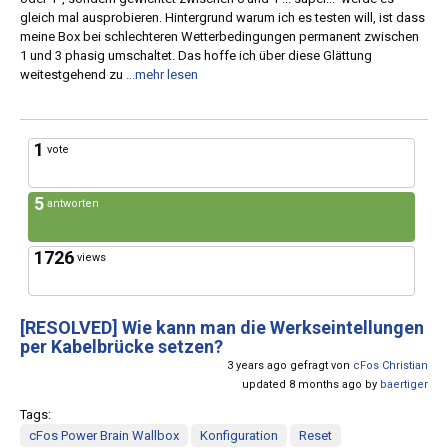
gleich mal ausprobieren. Hintergrund warum ich es testen will, ist dass
meine Box bei schlechteren Wetterbedingungen permanent zwischen
1 und 3 phasig umschaltet. Das hoffe ich über diese Glättung
weitestgehend zu
...mehr lesen
1
vote
5
antworten
1726
views
[RESOLVED]
Wie kann man die Werkseintellungen
per Kabelbrücke setzen?
3 years ago gefragt von
cFos Christian
updated 8 months ago by
baertiger
Tags:
cFos Power Brain Wallbox
Konfiguration
Reset