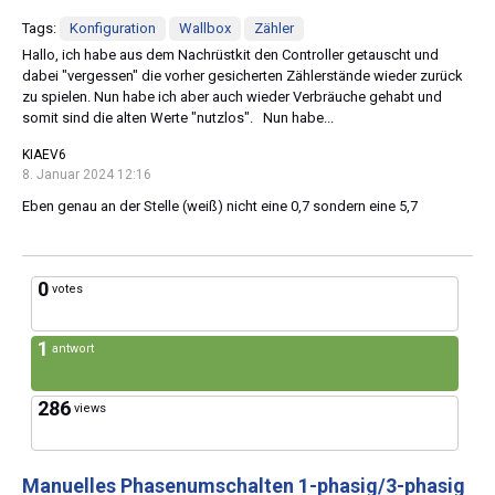
Tags:
Konfiguration
Wallbox
Zähler
Hallo, ich habe aus dem Nachrüstkit den Controller getauscht und
dabei "vergessen" die vorher gesicherten Zählerstände wieder zurück
zu spielen. Nun habe ich aber auch wieder Verbräuche gehabt und
somit sind die alten Werte "nutzlos". Nun habe...
KIAEV6
8. Januar 2024 12:16
Eben genau an der Stelle (weiß) nicht eine 0,7 sondern eine 5,7
0
votes
1
antwort
286
views
Manuelles Phasenumschalten 1-phasig/3-phasig