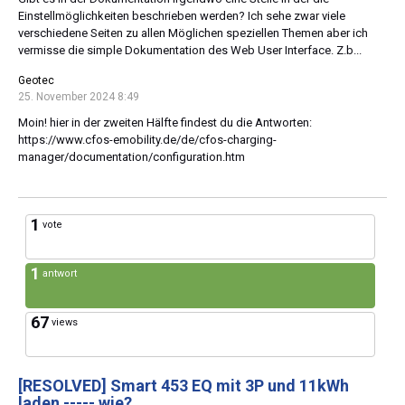
Einstellmöglichkeiten beschrieben werden? Ich sehe zwar viele
verschiedene Seiten zu allen Möglichen speziellen Themen aber ich
vermisse die simple Dokumentation des Web User Interface. Z.b...
Geotec
25. November 2024 8:49
Moin! hier in der zweiten Hälfte findest du die Antworten:
https://www.cfos-emobility.de/de/cfos-charging-
manager/documentation/configuration.htm
1
vote
1
antwort
67
views
[RESOLVED]
Smart 453 EQ mit 3P und 11kWh
laden ----- wie?