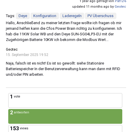
1 year ago gefragt von
Pat12-6
updated 11 months ago by
Geotec
Tags:
Deye
Konfiguration
Laderegeln
PV Überschuss
Hallo, Anschließend zu meiner letzten Frage wollte ich fragen ob mir
jemand helfen kann die Cfos Power Brain richtig zu konfigurieren. Ich
hab die 11KW Solar WB und den Deye SUN-SG04LP3-EU mit der
Zugehöriigen Batterie 10KW ich bekomm die Modbus Wert...
Geotec
15. September 2025 19:52
Naja, falsch ist es nicht! Es ist so gewollt: siehe Stationäre
Batteriespeicher In der Benutzerverwaltung kann man dann mit RFID
und/oder PIN arbeiten.
1
vote
2
antworten
153
views