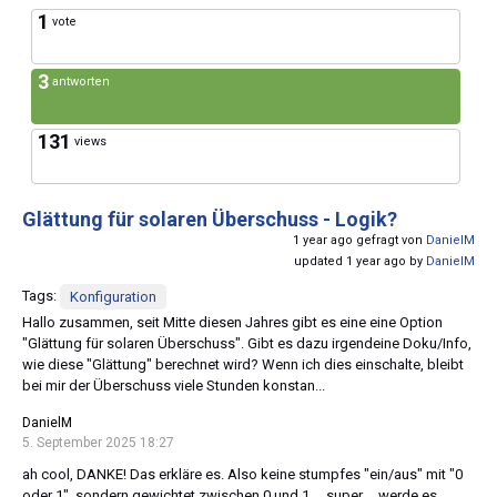
1
vote
3
antworten
131
views
Glättung für solaren Überschuss - Logik?
1 year ago gefragt von
DanielM
updated 1 year ago by
DanielM
Tags:
Konfiguration
Hallo zusammen, seit Mitte diesen Jahres gibt es eine eine Option
"Glättung für solaren Überschuss". Gibt es dazu irgendeine Doku/Info,
wie diese "Glättung" berechnet wird? Wenn ich dies einschalte, bleibt
bei mir der Überschuss viele Stunden konstan...
DanielM
5. September 2025 18:27
ah cool, DANKE! Das erkläre es. Also keine stumpfes "ein/aus" mit "0
oder 1", sondern gewichtet zwischen 0 und 1 ... super... werde es