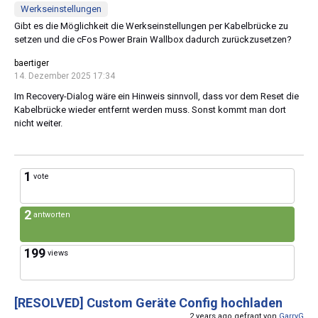
Werkseinstellungen
Gibt es die Möglichkeit die Werkseinstellungen per Kabelbrücke zu
setzen und die cFos Power Brain Wallbox dadurch zurückzusetzen?
baertiger
14. Dezember 2025 17:34
Im Recovery-Dialog wäre ein Hinweis sinnvoll, dass vor dem Reset die
Kabelbrücke wieder entfernt werden muss. Sonst kommt man dort
nicht weiter.
1
vote
2
antworten
199
views
[RESOLVED]
Custom Geräte Config hochladen
2 years ago gefragt von
GarryG