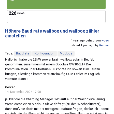
226
views
Höhere Baud rate wallbox und wallbox zähler
einstellen
1 year ago gefragt von
woec
updated 1 year ago by
Geotec
Tags:
Baudrate
Konfiguration
Modbus
Hallo, ich habe die 22kW power brain wallbox solar in Betrieb
genommen, zusammen mit einem Goodwe GW10KET+ Die
kommunikation über Modbus RTU konnte ich soweit zum Laufen
bringen, allerdings kommen relativ häufig COM Fehler im Log. Ich
vermute, dass d...
Geotec
14. November 2024 17:08
ja, klar die die Charging Manager SW läuft auf der Wallboxsteuerung.
Wenn diese einen Modbus Slave abfrägt (zB den Wechselrichter),
dann muß sie doch mit der richtigen Baudrate fragen, denke ich - sonst
versteht sie der Slave nicht. Ja genau, diese Einstellungen setzt man in