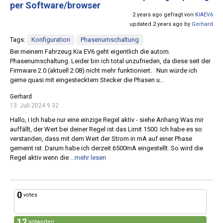
per Software/browser
2 years ago gefragt von
KIAEV6
updated 2 years ago by
Gerhard
Tags:
Konfiguration
Phasenumschaltung
Bei meinem Fahrzeug Kia EV6 geht eigentlich die autom.
Phasenumschaltung. Leider bin ich total unzufrieden, da diese seit der
Firmware 2.0 (aktuell 2.08) nicht mehr funktioniert. Nun würde ich
gerne quasi mit eingestecktem Stecker die Phasen u...
Gerhard
13. Juli 2024 9:32
Hallo, i Ich habe nur eine einzige Regel aktiv - siehe Anhang Was mir
auffällt, der Wert bei deiner Regel ist das Limit 1500. Ich habe es so
verstanden, dass mit dem Wert der Strom in mA auf einer Phase
gemeint ist. Darum habe ich derzeit 6500mA eingestellt. So wird die
Regel aktiv wenn die
...mehr lesen
0
votes
12
antworten