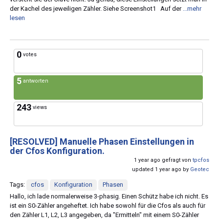
der Kachel des jeweiligen Zähler. Siehe Screenshot1 Auf der
...mehr
lesen
0
votes
5
antworten
243
views
[RESOLVED]
Manuelle Phasen Einstellungen in
der Cfos Konfiguration.
1 year ago gefragt von
tpcfos
updated 1 year ago by
Geotec
Tags:
cfos
Konfiguration
Phasen
Hallo, ich lade normalerweise 3-phasig. Einen Schütz habe ich nicht. Es
ist ein S0-Zähler angeheftet. Ich habe sowohl für die Cfos als auch für
den Zähler L1, L2, L3 angegeben, da "Ermitteln" mit einem S0-Zähler