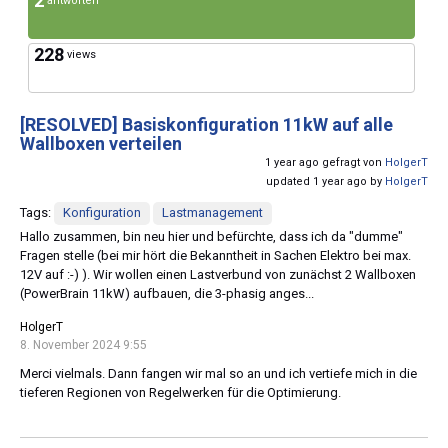
2
antworten
228
views
[RESOLVED]
Basiskonfiguration 11kW auf alle
Wallboxen verteilen
1 year ago gefragt von
HolgerT
updated 1 year ago by
HolgerT
Tags:
Konfiguration
Lastmanagement
Hallo zusammen, bin neu hier und befürchte, dass ich da "dumme"
Fragen stelle (bei mir hört die Bekanntheit in Sachen Elektro bei max.
12V auf :-) ). Wir wollen einen Lastverbund von zunächst 2 Wallboxen
(PowerBrain 11kW) aufbauen, die 3-phasig anges...
HolgerT
8. November 2024 9:55
Merci vielmals. Dann fangen wir mal so an und ich vertiefe mich in die
tieferen Regionen von Regelwerken für die Optimierung.