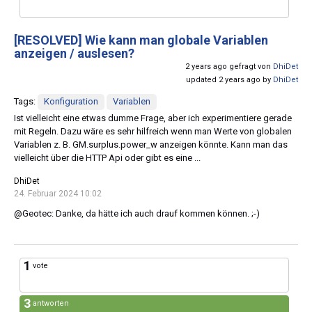
[RESOLVED]
Wie kann man globale Variablen
anzeigen / auslesen?
2 years ago gefragt von
DhiDet
updated 2 years ago by
DhiDet
Tags:
Konfiguration
Variablen
Ist vielleicht eine etwas dumme Frage, aber ich experimentiere gerade
mit Regeln. Dazu wäre es sehr hilfreich wenn man Werte von globalen
Variablen z. B. GM.surplus.power_w anzeigen könnte. Kann man das
vielleicht über die HTTP Api oder gibt es eine ...
DhiDet
24. Februar 2024 10:02
@Geotec: Danke, da hätte ich auch drauf kommen können. ;-)
1
vote
3
antworten