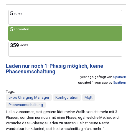
5
votes
5
antworten
359
views
Laden nur noch 1-Phasig möglich, keine
Phasenumschaltung
1 year ago gefragt von
Spathen
updated 1 year ago by
Spathen
Tags:
cFos Charging Manager
Konfiguration
Mqtt
Phasenumschaltung
Hallo zusammen, seit gestern lädt meine Wallbox nicht mehr mit 3
Phasen, sondern nur noch mit einer Phase, egal welche Methode ich
versuche das 3-phasige Laden zu starten. Es hat heute Nacht
wunderbar funktioniert, seit heute nachmittag nicht mehr. 1...