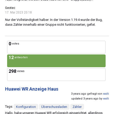
Geotec
17. Mai 2023 20:18
Nur der Vollständigkeit halber: In der Version 1.19.4 wurde der Bug,
dass Zähler innerhalb einer Gruppe nicht funktionierten, gefixt.
0
votes
12
antworten
298
views
Huawei WR Anzeige Haus
3 years ago gefragt von
walli
updated 3 years ago by
walli
Tags:
Konfiguration
Überschussladen
Zähler
Hallo, habe unseren Huawei WR erfolgreich eingerichtet, allerdings