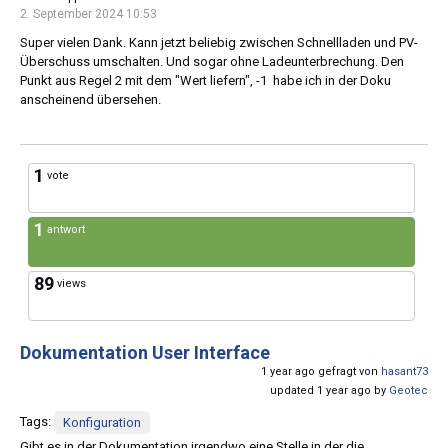
2. September 2024 10:53
Super vielen Dank. Kann jetzt beliebig zwischen Schnellladen und PV-
Überschuss umschalten. Und sogar ohne Ladeunterbrechung. Den
Punkt aus Regel 2 mit dem "Wert liefern", -1 habe ich in der Doku
anscheinend übersehen.
1
vote
1
antwort
89
views
Dokumentation User Interface
1 year ago gefragt von
hasant73
updated 1 year ago by
Geotec
Tags:
Konfiguration
Gibt es in der Dokumentation irgendwo eine Stelle in der die