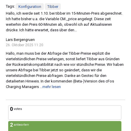
Tags:
Konfiguration
Tibber
Hallo, ich werde seit 1.10. bei tibber im 15-Minuten-Preis abgerechnet.
Ich hatte bisher u.a. die Variable CM._price angelegt. Diese zeit
weiterhin den Preis 60-Minuten ab, obwohl ich auf Aktualisieren
drücke. Ich hätte erwartet, dass über den...
Lars Bergengruen
26. Oktober 2025 11:20
Hallo, man muss bei der Abfrage der Tibber-Preise explizit die
viertelstündlichen Preise verlangen, sonst liefert Tibber aus Gründen
der Rückwärtskompatibilität nach wie vor stündliche Preise. Wir haben
unsere Abfrage bei Tibber jetzt so geändert, dass wir die
viertelstündlichen Preise abfragen. Danke an Geotec für den
detailierten Hinweis. In der kommenden (Beta-)Version des cFos
Charging Managers
...mehr lesen
0
votes
2
antworten