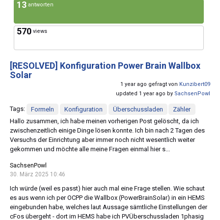
13
antworten
570
views
[RESOLVED]
Konfiguration Power Brain Wallbox
Solar
1 year ago gefragt von
Kunzibert09
updated 1 year ago by
SachsenPowl
Tags:
Formeln
Konfiguration
Überschussladen
Zähler
Hallo zusammen, ich habe meinen vorherigen Post gelöscht, da ich
zwischenzeitlich einige Dinge lösen konnte. Ich bin nach 2 Tagen des
Versuchs der Einrichtung aber immer noch nicht wesentlich weiter
gekommen und möchte alle meine Fragen einmal hier s...
SachsenPowl
30. März 2025 10:46
Ich würde (weil es passt) hier auch mal eine Frage stellen. Wie schaut
es aus wenn ich per OCPP die Wallbox (PowerBrainSolar) in ein HEMS
eingebunden habe, welches laut Aussage sämtliche Einstellungen der
cFos übergeht - dort im HEMS habe ich PVÜberschussladen 1phasig