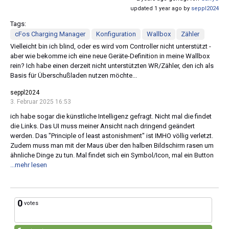
updated 1 year ago by
seppl2024
Tags:
cFos Charging Manager
Konfiguration
Wallbox
Zähler
Vielleicht bin ich blind, oder es wird vom Controller nicht unterstützt -
aber wie bekomme ich eine neue Geräte-Definition in meine Wallbox
rein? Ich habe einen derzeit nicht unterstützten WR/Zähler, den ich als
Basis für Überschußladen nutzen möchte...
seppl2024
3. Februar 2025 16:53
ich habe sogar die künstliche Intelligenz gefragt. Nicht mal die findet
die Links. Das UI muss meiner Ansicht nach dringend geändert
werden. Das "Principle of least astonishment" ist IMHO völlig verletzt.
Zudem muss man mit der Maus über den halben Bildschirm rasen um
ähnliche Dinge zu tun. Mal findet sich ein Symbol/Icon, mal ein Button
...mehr lesen
0
votes