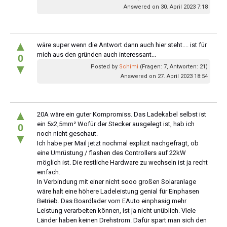
Answered on 30. April 2023 7:18
▲
wäre super wenn die Antwort dann auch hier steht.... ist für
mich aus den gründen auch interessant...
0
▼
Posted by
Schimi
(Fragen: 7, Antworten: 21)
Answered on 27. April 2023 18:54
▲
20A wäre ein guter Kompromiss. Das Ladekabel selbst ist
ein 5x2,5mm² Wofür der Stecker ausgelegt ist, hab ich
0
noch nicht geschaut.
▼
Ich habe per Mail jetzt nochmal explizit nachgefragt, ob
eine Umrüstung / flashen des Controllers auf 22kW
möglich ist. Die restliche Hardware zu wechseln ist ja recht
einfach.
In Verbindung mit einer nicht sooo großen Solaranlage
wäre halt eine höhere Ladeleistung genial für Einphasen
Betrieb. Das Boardlader vom EAuto einphasig mehr
Leistung verarbeiten können, ist ja nicht unüblich. Viele
Länder haben keinen Drehstrom. Dafür spart man sich den