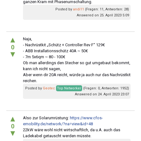
ganzen Kram mit Phasenumschaltung.
Posted by
andi11
(Fragen: 11, Antworten: 28)
Answered on 25. April 2023 5:09
▲
Naja,
- Nachrüstkit „Schütz + Controller Rev F“ 129€
0
- ABB Installationsschütz 40A ~ 50€
▼
- 7m 5x6qm ~ 80 - 100€
Ob man allerdings den Stecher so gut umgebaut bekommt,
kann ich nicht sagen,
Aber wenn dir 20A reicht, würde ja auch nur das Nachrüstkit
reichen.
Posted by
Geotec
Top Networker
(Fragen: 0, Antworten: 1952)
Answered on 24. April 2023 23:07
▲
Also zur Solarumrüstung:
https://www.cfos-
emobility.de/network/?na=view&id=48
0
22kW wäre wohl nicht wirtschaftlich, da u.A. auch das
▼
Ladekabel getauscht werden müsste.