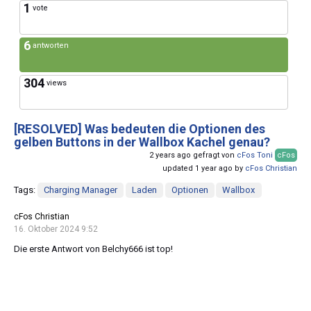
1
vote
6
antworten
304
views
[RESOLVED]
Was bedeuten die Optionen des
gelben Buttons in der Wallbox Kachel genau?
2 years ago gefragt von
cFos Toni
cFos
updated 1 year ago by
cFos Christian
Tags:
Charging Manager
Laden
Optionen
Wallbox
cFos Christian
16. Oktober 2024 9:52
Die erste Antwort von Belchy666 ist top!